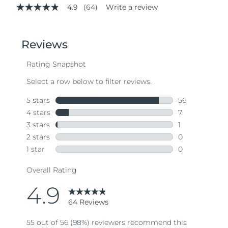
4.9
(64)
Write a review
4.9
out
of
5
stars,
average
rating
value.
Read
64
Reviews.
Same
page
link.