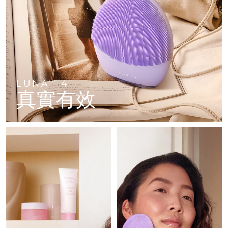
FAQ™ 101
FAQ™ 201
中國
LUNA™ 4 mini
面部提拉護理
預計送達日期
8/10/26
NEW
issa™ 4 smile
UFO™ 3 mini
Clinical anti-aging
LED mask
For young skin, T-zone
Premium anti-aging skincare
哥倫比亞
預計送達日期
8/14/26
Hybrid silicone sonic toothbrush
Red light therapy device for young skin
生髮
肌膚年輕化
克羅埃西亞
預計送達日期
8/10/26
FAQ™ 102
FAQ™ 202
LUNA™ 4 go
BEAR™ 設備
FAQ™ 301
FAQ™ 501
issa™ 4 baby
UFO™ 3 go
Advanced clinical anti-aging
LED mask
For travel or gym bag
All premium facelift devices
NEW
賽普勒斯
預計送達日期
8/11/26
LED hair strengthening scalp massager
Full-Spectrum Red Light Therapy
For ages 0-3
Portable red light therapy
LUNA
4
TM
真實有效
捷克
預計送達日期
8/10/26
FAQ™ 103
FAQ™ 211
LUNA™護膚
保健品
FAQ™ Scalp Serum
FAQ™ 502
issa™ Teeth Whitening Set
面膜
Luxurious clinical anti-aging set
Anti-aging neck & décolleté LED mask
Premium cleansers & balm
丹麥
預計送達日期
8/10/26
Scalp recovery probiotic serum
Full-Spectrum Red Light Therapy
Dual LED + sonic device & 18% PAP gel
Rejuvenation & hydration
專業治療
愛沙尼亞
預計送達日期
8/10/26
FAQ™ P1 Primer
FAQ™ 221
LUNA™ 設備
FAQ™護膚品
ISSA™ 設備
UFO™ 設備
Manuka honey primer
Anti-aging LED hand mask
芬蘭
FAQ™ Red Light Serum
預計送達日期
8/10/26
All facial cleansing devices
All FAQ™ skincare
All silicone sonic toothbrushes
All deep facial hydration devices
法國
預計送達日期
8/10/26
脫毛
身體護理
FAQ™護膚品
FAQ™護膚品
PEACH™ 2 Pro Max
BEAR™ 2 body
FAQ™產品
FAQ™ skincare
法屬玻里尼西亞
預計送達日期
8/14/26
All FAQ™ skincare
All FAQ™ skincare