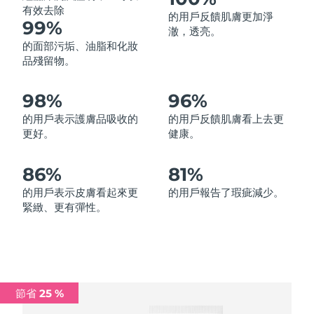
有效去除
的用戶反饋肌膚更加淨
中國澳門特別行政區
預計送達日期
8/12/26
99%
澈，透亮。
的面部污垢、油脂和化妝
馬來西亞
預計送達日期
8/13/26
品殘留物。
馬爾他
預計送達日期
8/10/26
98%
96%
墨西哥
預計送達日期
8/14/26
的用戶表示護膚品吸收的
的用戶反饋肌膚看上去更
更好。
健康。
摩納哥
預計送達日期
8/11/26
86%
81%
荷蘭
預計送達日期
8/10/26
的用戶表示皮膚看起來更
的用戶報告了瑕疵減少。
緊緻、更有彈性。
紐西蘭
預計送達日期
8/10/26
挪威
預計送達日期
8/10/26
阿曼
預計送達日期
8/13/26
節省 25 %
菲律賓
預計送達日期
8/13/26