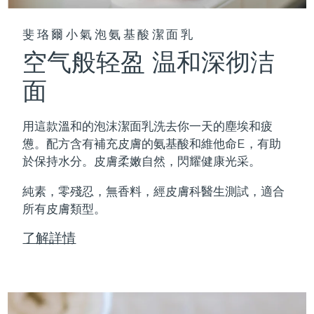
斐珞爾小氣泡氨基酸潔面乳
空气般轻盈 温和深彻洁
面
用這款溫和的泡沫潔面乳洗去你一天的塵埃和疲
憊。配方含有補充皮膚的氨基酸和維他命E，有助
於保持水分。皮膚柔嫩自然，閃耀健康光采。
純素，零殘忍，無香料，經皮膚科醫生測試，適合
所有皮膚類型。
了解詳情