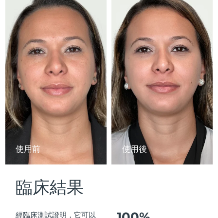
Advanced pore care essentials
以色列
預計送達日期
8/14/26
For healthy hair
18% PAP
護膚品
男士
義大利
預計送達日期
8/10/26
日本
預計送達日期
8/13/26
澤西島
預計送達日期
8/15/26
全部購買
哈薩克
預計送達日期
8/12/26
FOREO APP
科威特
預計送達日期
8/10/26
關於我們
拉脫維亞
預計送達日期
8/10/26
使用前
使用後
黎巴嫩
預計送達日期
8/11/26
臨床結果
立陶宛
預計送達日期
8/10/26
盧森堡
預計送達日期
8/10/26
100%
經臨床測試證明，它可以