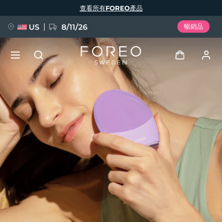
移
查看所有FOREO產品
至
主
內
容
US
8/11/26
暢銷品
新品
登入
語言
BREAKING NEWS
用戶信息
English
Deutsch
Español
我的設備
FAQ™ Pure Beauty-Tech Elixir
Français
Italiano
Português
我的訂單
Polski
Svenska
Русский
Türkçe
简体中文
繁體中文
我的地址
issa™ Teeth Whitening Set
我的訂閱