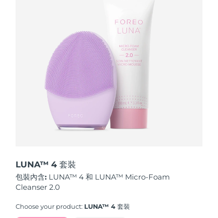
波蘭
預計送達日期
8/11/26
葡萄牙
預計送達日期
8/10/26
波多黎各
預計送達日期
8/12/26
卡達
預計送達日期
8/11/26
留尼旺
預計送達日期
8/15/26
羅馬尼亞
預計送達日期
8/10/26
俄羅斯
預計送達日期
8/18/26
LUNA™ 4 套裝
包裝內含:
LUNA™ 4 和 LUNA™ Micro-Foam
沙烏地阿拉伯
預計送達日期
8/11/26
Cleanser 2.0
新加坡
預計送達日期
8/12/26
Choose your product:
LUNA™ 4 套裝