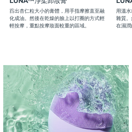
LUNA™淨柔卸妝膏
LU
舀出杏仁粒大小的膏體，用手指摩擦直至融
用溫水
化成油。然後在乾燥的臉上以打圈的方式輕
雜質。
輕按摩，重點按摩妝面較重的區域。
在濕潤