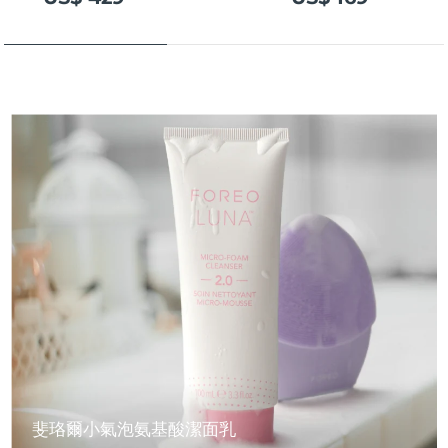
斐珞爾小氣泡氨基酸潔面乳