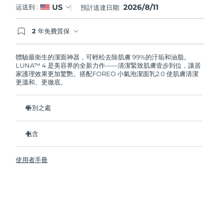
2026/8/11
US
运送到 :
預計送達日期:
阿拉伯聯合大公國
預計送達日期
8/11/26
2 年免費質保
如果您在2年質保期內發現任何非人為品質問題，
英國
預計送達日期
8/10/26
FOREO將免費為您更換產品。
體驗最衛生的潔面神器，可輕松去除肌膚 99%的汙垢和油脂。
LUNA™ 4 是美容界的全新力作——清潔緊致肌膚壹步到位，讓居
美國
預計送達日期
8/11/26
家護理效果更加驚艷。搭配FOREO 小氣泡潔面乳2.0 使肌膚清潔
更溫和、更徹底。
烏茲別克
預計送達日期
8/15/26
特別之處
越南
預計送達日期
8/16/26
96%的用戶表示皮膚看起來更健康了。81%的用戶表示瑕疵減
少了。
包含
去除深層汙垢和油脂，皮膚不拔幹。
LUNA™ 4
86%的用戶表示皮膚看起來和感覺起來更緊致，更有彈性了。
使用者手冊
LUNA™ Micro-Foam Cleanser 2.0
滋養並保護皮膚免受自由基損傷。
USB 充電線
衛生性是尼龍刷毛的35倍。
旅行袋
快速操作指南
基本操作指南