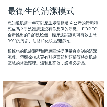
瑞典美膚護理
奧地利
預計送達日期
8/10/26
最衛生的清潔模式
巴林
預計送達日期
8/11/26
您知道肌膚一年可以產生累積超過 4 公斤的污垢和
面部清潔
緊致提拉
死皮嗎？手洗護膚遠沒有你想像的淨徹。 FOREO
比利時
預計送達日期
8/10/26
全新推出的2合1洗臉儀，臨床測試證明可有效去除
LUNA™ 4 套裝
BEAR™ 2 套裝
99%的污垢、油脂和化妝品殘留物。
百慕達
預計送達日期
8/16/26
Anti-aging massage
Microcurrent toning
根據您的肌膚類型和問題區域提供量身定制的清潔
波士尼亞與赫塞哥維納
預計送達日期
8/13/26
流程。塑顏操模式更有引導面部和頸部等特定肌膚
補水保濕
口腔護理
LUNA™ 4 Plus
BEAR™ 2 go
區域的緊緻護理。溫和且高效，護膚必需品。
汶萊
預計送達日期
8/15/26
UFO™ 3 套裝
issa™ 4
Massage, LED heating
Microcurrent toning on-the-go
FAQ™ 抗老護理
Deep facial hydration
Hybrid silicone sonic toothbrush
保加利亞
預計送達日期
8/10/26
NEW
LUNA™ 4 Men
BEAR™ 2 eyes & lips
加拿大
預計送達日期
8/14/26
UFO™ 3 LED
issa™ 4 plus
For men, anti-aging massage
Microcurrent line smoothing device
Near-infrared and red light therapy
Smart hybrid silicone sonic toothbrush
智利
預計送達日期
8/14/26
device
抗老
LED 護理