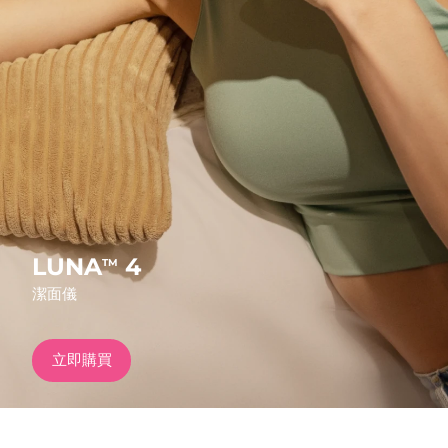
發貨國家
美國
預計送達日期
8/11/26
FAQ™ Dual LED Panel
英國
預計送達日期
8/10/26
熱門產品
西班牙
預計送達日期
8/10/26
澳洲
預計送達日期
8/13/26
法國
預計送達日期
8/10/26
LUNA
4
TM
特別優惠
暢銷產品
潔面儀
德國
預計送達日期
8/10/26
加拿大
預計送達日期
8/14/26
立即購買
紅光療法
澳洲
預計送達日期
8/13/26