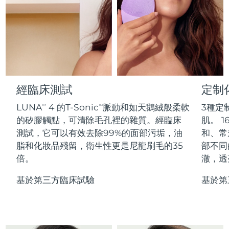
Professional IPL hair removal device
Microcurrent body toning
All hair treatments
All FAQ™ skincare
德國
預計送達日期
8/10/26
FAQ™產品
FAQ™產品
痘肌護理
眼部護理
直布羅陀
PEACH™ 2
LUNA™ 4 body
預計送達日期
8/14/26
FAQ™ products
All anti-aging treatments
All LED treatments
ESPADA™ 2 plus
BEAR™ 2 eyes & lips
IPL hair removal
Massaging body brush
All toning treatments
希臘
預計送達日期
8/10/26
Recurring acne LED therapy
Microcurrent line smoothing device
中國香港特別行政區
預計送達日期
8/11/26
經臨床測試
定制
PEACH™ 2 go
SUPERCHARGED™ serum
護發
毛孔護理
ESPADA™ 2
IRIS™ 2
Travel-friendly IPL hair removal
Firming body serum
LUNA
4 的T-Sonic
脈動和如天鵝絨般柔軟
3種定
TM
TM
匈牙利
LUNA™ 4 hair
預計送達日期
8/10/26
KIWI™ derma
Acne treatment device
Rejuvenating eye massager
NEW
的矽膠觸點，可清除毛孔裡的雜質。經臨床
肌。 1
2-in-1 LED scalp massager
Diamond microdermabrasion .
測試，它可以有效去除99%的面部污垢，油
和、常
冰島
預計送達日期
8/11/26
PEACH™ Cooling Prep Gel
脂和化妝品殘留，衛生性更是尼龍刷毛的35
部不同
ESPADA™ Blemish Solution
眼部護膚
牙齒美白
Cooling IPL hair removal gel
倍。
澈，透
印尼
預計送達日期
8/8/26
FLIP™ play advanced
KIWI™
Concentrated acne gel
Advanced eye care treatment
issa™ Teeth Whitening Set
LED light hairbrush
Blackhead remover
基於第三方臨床試驗
基於第
愛爾蘭
預計送達日期
8/10/26
更多的
Dual LED + sonic device & 18% PAP gel
ESPADA™ 設備
眼部護理設備
曼島
預計送達日期
8/12/26
LUNA™ Dual-Peptide Scalp
KIWI™ 皮肤护理
All acne treatment devices
All revitalizing eye massagers
Serum
issa™ Teeth Whitening Gel