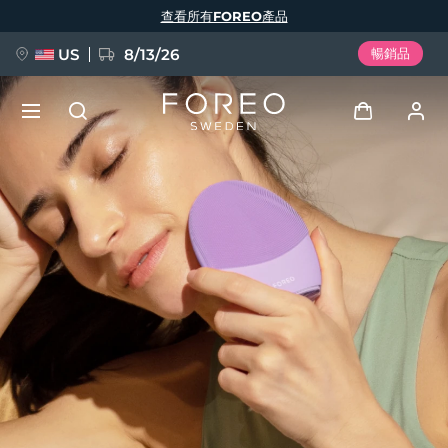
移
查看所有FOREO產品
至
主
內
容
US
8/13/26
暢銷品
新品
登入
語言
BREAKING NEWS
用戶信息
English
Deutsch
Español
我的設備
FAQ™ Pure Beauty-Tech Elixir
Français
Italiano
Português
我的訂單
Polski
Svenska
Русский
Türkçe
简体中文
繁體中文
我的地址
issa™ Teeth Whitening Set
我的訂閱