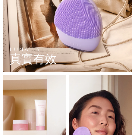
FAQ™ 101
FAQ™ 201
中國
LUNA™ 4 mini
面部提拉護理
預計送達日期
12/8/26
NEW
issa™ 4 smile
UFO™ 3 mini
Clinical anti-aging
LED mask
For young skin, T-zone
Premium anti-aging skincare
哥倫比亞
預計送達日期
16/8/26
Hybrid silicone sonic toothbrush
Red light therapy device for young skin
生髮
肌膚年輕化
克羅埃西亞
預計送達日期
12/8/26
FAQ™ 102
FAQ™ 202
LUNA™ 4 go
BEAR™ 設備
FAQ™ 301
FAQ™ 501
issa™ 4 baby
UFO™ 3 go
Advanced clinical anti-aging
LED mask
For travel or gym bag
All premium facelift devices
NEW
賽普勒斯
預計送達日期
13/8/26
LED hair strengthening scalp massager
Full-Spectrum Red Light Therapy
For ages 0-3
Portable red light therapy
LUNA
4
TM
真實有效
捷克
預計送達日期
12/8/26
FAQ™ 103
FAQ™ 211
LUNA™護膚
保健品
FAQ™ Scalp Serum
FAQ™ 502
issa™ Teeth Whitening Set
面膜
Luxurious clinical anti-aging set
Anti-aging neck & décolleté LED mask
Premium cleansers & balm
丹麥
預計送達日期
12/8/26
Scalp recovery probiotic serum
Full-Spectrum Red Light Therapy
Dual LED + sonic device & 18% PAP gel
Rejuvenation & hydration
專業治療
愛沙尼亞
預計送達日期
12/8/26
FAQ™ P1 Primer
FAQ™ 221
LUNA™ 設備
FAQ™護膚品
ISSA™ 設備
UFO™ 設備
Manuka honey primer
Anti-aging LED hand mask
芬蘭
FAQ™ Red Light Serum
預計送達日期
12/8/26
All facial cleansing devices
All FAQ™ skincare
All silicone sonic toothbrushes
All deep facial hydration devices
法國
預計送達日期
12/8/26
脫毛
身體護理
FAQ™護膚品
FAQ™護膚品
PEACH™ 2 Pro Max
BEAR™ 2 body
FAQ™產品
FAQ™ skincare
法屬玻里尼西亞
預計送達日期
16/8/26
All FAQ™ skincare
All FAQ™ skincare