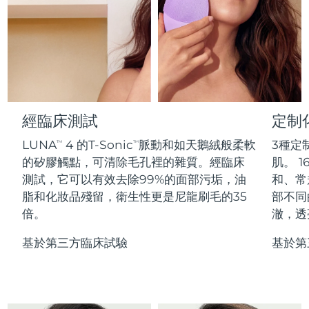
Professional IPL hair removal device
Microcurrent body toning
All hair treatments
All FAQ™ skincare
德國
預計送達日期
12/8/26
FAQ™產品
FAQ™產品
痘肌護理
眼部護理
直布羅陀
PEACH™ 2
LUNA™ 4 body
預計送達日期
16/8/26
FAQ™ products
All anti-aging treatments
All LED treatments
ESPADA™ 2 plus
BEAR™ 2 eyes & lips
IPL hair removal
Massaging body brush
All toning treatments
希臘
預計送達日期
12/8/26
Recurring acne LED therapy
Microcurrent line smoothing device
中國香港特別行政區
預計送達日期
13/8/26
經臨床測試
定制
PEACH™ 2 go
SUPERCHARGED™ serum
護發
毛孔護理
ESPADA™ 2
IRIS™ 2
Travel-friendly IPL hair removal
Firming body serum
LUNA
4 的T-Sonic
脈動和如天鵝絨般柔軟
3種定
TM
TM
匈牙利
LUNA™ 4 hair
預計送達日期
12/8/26
KIWI™ derma
Acne treatment device
Rejuvenating eye massager
NEW
的矽膠觸點，可清除毛孔裡的雜質。經臨床
肌。 1
2-in-1 LED scalp massager
Diamond microdermabrasion .
測試，它可以有效去除99%的面部污垢，油
和、常
冰島
預計送達日期
13/8/26
PEACH™ Cooling Prep Gel
脂和化妝品殘留，衛生性更是尼龍刷毛的35
部不同
ESPADA™ Blemish Solution
眼部護膚
牙齒美白
Cooling IPL hair removal gel
倍。
澈，透
印尼
預計送達日期
10/8/26
FLIP™ play advanced
KIWI™
Concentrated acne gel
Advanced eye care treatment
issa™ Teeth Whitening Set
LED light hairbrush
Blackhead remover
基於第三方臨床試驗
基於第
愛爾蘭
預計送達日期
12/8/26
更多的
Dual LED + sonic device & 18% PAP gel
ESPADA™ 設備
眼部護理設備
曼島
預計送達日期
14/8/26
LUNA™ Dual-Peptide Scalp
KIWI™ 皮肤护理
All acne treatment devices
All revitalizing eye massagers
Serum
issa™ Teeth Whitening Gel