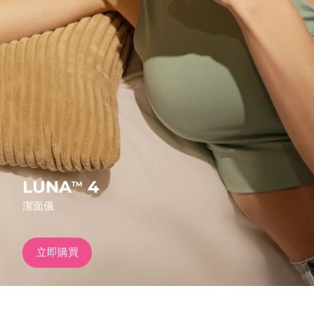
發貨國家
美國
預計送達日期
13/8/26
FAQ™ Dual LED Panel
英國
預計送達日期
12/8/26
熱門產品
西班牙
預計送達日期
12/8/26
澳洲
預計送達日期
15/8/26
法國
預計送達日期
12/8/26
LUNA
4
TM
特別優惠
暢銷產品
潔面儀
德國
預計送達日期
12/8/26
加拿大
預計送達日期
16/8/26
立即購買
紅光療法
澳洲
預計送達日期
15/8/26