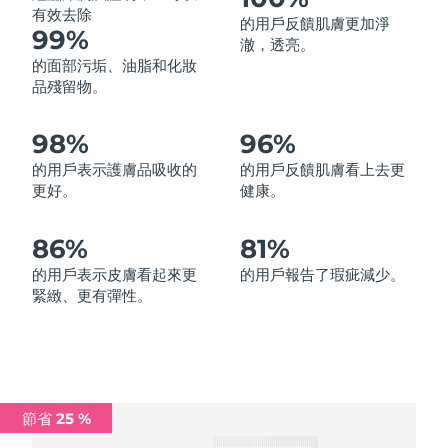
有效去除
的用戶反饋肌膚更加淨
中國澳門特別行政區
預計送達日期
14/8/26
99%
澈，透亮。
的面部污垢、油脂和化妝
馬來西亞
預計送達日期
15/8/26
品殘留物。
馬爾他
預計送達日期
12/8/26
98%
96%
墨西哥
預計送達日期
16/8/26
的用戶表示護膚品吸收的
的用戶反饋肌膚看上去更
更好。
健康。
摩納哥
預計送達日期
13/8/26
86%
81%
荷蘭
預計送達日期
12/8/26
的用戶表示皮膚看起來更
的用戶報告了瑕疵減少。
緊緻、更有彈性。
紐西蘭
預計送達日期
12/8/26
挪威
預計送達日期
12/8/26
阿曼
預計送達日期
15/8/26
節省 25 %
菲律賓
預計送達日期
15/8/26