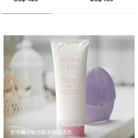
斐珞爾小氣泡氨基酸潔面乳