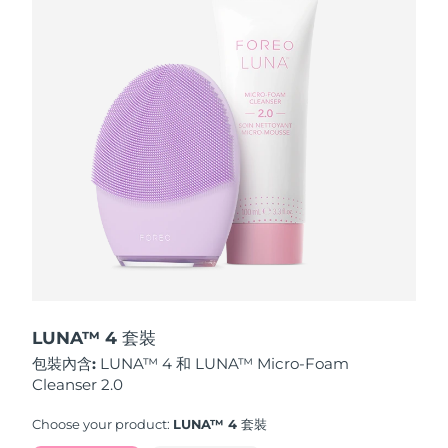
波蘭
預計送達日期
13/8/26
葡萄牙
預計送達日期
12/8/26
波多黎各
預計送達日期
14/8/26
卡達
預計送達日期
13/8/26
留尼旺
預計送達日期
17/8/26
羅馬尼亞
預計送達日期
12/8/26
俄羅斯
預計送達日期
20/8/26
LUNA™ 4 套裝
包裝內含:
LUNA™ 4 和 LUNA™ Micro-Foam
沙烏地阿拉伯
預計送達日期
13/8/26
Cleanser 2.0
新加坡
預計送達日期
14/8/26
Choose your product:
LUNA™ 4 套裝