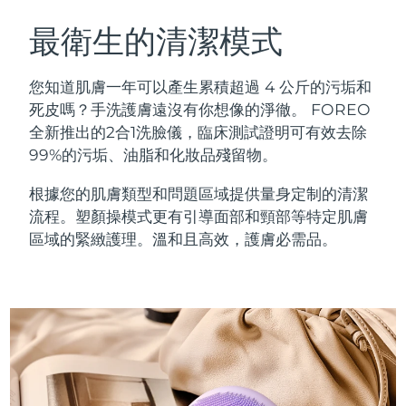
瑞典美膚護理
奧地利
預計送達日期
12/8/26
最衛生的清潔模式
巴林
預計送達日期
13/8/26
您知道肌膚一年可以產生累積超過 4 公斤的污垢和
面部清潔
緊致提拉
死皮嗎？手洗護膚遠沒有你想像的淨徹。 FOREO
比利時
預計送達日期
12/8/26
全新推出的2合1洗臉儀，臨床測試證明可有效去除
LUNA™ 4 套裝
BEAR™ 2 套裝
99%的污垢、油脂和化妝品殘留物。
百慕達
預計送達日期
18/8/26
Anti-aging massage
Microcurrent toning
根據您的肌膚類型和問題區域提供量身定制的清潔
波士尼亞與赫塞哥維納
預計送達日期
15/8/26
流程。塑顏操模式更有引導面部和頸部等特定肌膚
補水保濕
口腔護理
LUNA™ 4 Plus
BEAR™ 2 go
區域的緊緻護理。溫和且高效，護膚必需品。
汶萊
預計送達日期
17/8/26
UFO™ 3 套裝
issa™ 4
Massage, LED heating
Microcurrent toning on-the-go
FAQ™ 抗老護理
Deep facial hydration
Hybrid silicone sonic toothbrush
保加利亞
預計送達日期
12/8/26
NEW
LUNA™ 4 Men
BEAR™ 2 eyes & lips
加拿大
預計送達日期
16/8/26
UFO™ 3 LED
issa™ 4 plus
For men, anti-aging massage
Microcurrent line smoothing device
Near-infrared and red light therapy
Smart hybrid silicone sonic toothbrush
智利
預計送達日期
16/8/26
device
抗老
LED 護理