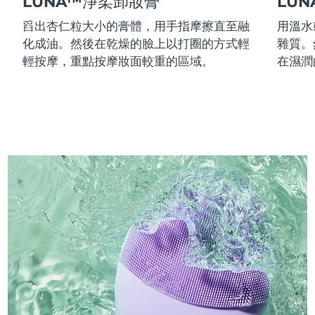
LUNA™淨柔卸妝膏
LU
舀出杏仁粒大小的膏體，用手指摩擦直至融
用溫水
化成油。然後在乾燥的臉上以打圈的方式輕
雜質。
輕按摩，重點按摩妝面較重的區域。
在濕潤