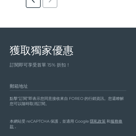
獲取獨家優惠
訂閱即可享受首單 15% 折扣！
郵箱地址
點擊“訂閱”即表示您同意接收來自 FOREO 的行銷資訊。您還瞭解
您可以隨時取消訂閱。
本網站受 reCAPTCHA 保護，並適用 Google
隱私政策
和
服務條
款
。