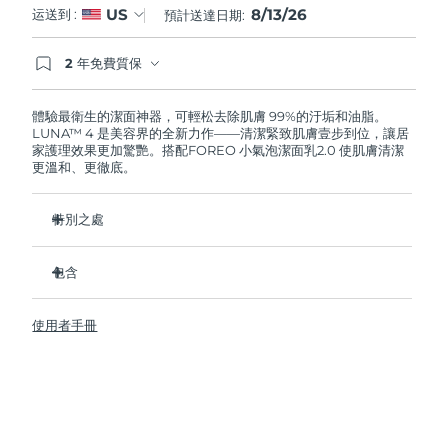
8/13/26
US
运送到 :
預計送達日期:
阿拉伯聯合大公國
預計送達日期
13/8/26
2 年免費質保
如果您在2年質保期內發現任何非人為品質問題，
英國
預計送達日期
12/8/26
FOREO將免費為您更換產品。
體驗最衛生的潔面神器，可輕松去除肌膚 99%的汙垢和油脂。
LUNA™ 4 是美容界的全新力作——清潔緊致肌膚壹步到位，讓居
美國
預計送達日期
13/8/26
家護理效果更加驚艷。搭配FOREO 小氣泡潔面乳2.0 使肌膚清潔
更溫和、更徹底。
烏茲別克
預計送達日期
17/8/26
特別之處
越南
預計送達日期
18/8/26
96%的用戶表示皮膚看起來更健康了。81%的用戶表示瑕疵減
少了。
包含
去除深層汙垢和油脂，皮膚不拔幹。
LUNA™ 4
86%的用戶表示皮膚看起來和感覺起來更緊致，更有彈性了。
使用者手冊
LUNA™ Micro-Foam Cleanser 2.0
滋養並保護皮膚免受自由基損傷。
USB 充電線
衛生性是尼龍刷毛的35倍。
旅行袋
快速操作指南
基本操作指南