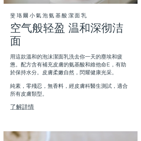
斐珞爾小氣泡氨基酸潔面乳
空气般轻盈 温和深彻洁
面
用這款溫和的泡沫潔面乳洗去你一天的塵埃和疲
憊。配方含有補充皮膚的氨基酸和維他命E，有助
於保持水分。皮膚柔嫩自然，閃耀健康光采。
純素，零殘忍，無香料，經皮膚科醫生測試，適合
所有皮膚類型。
了解詳情