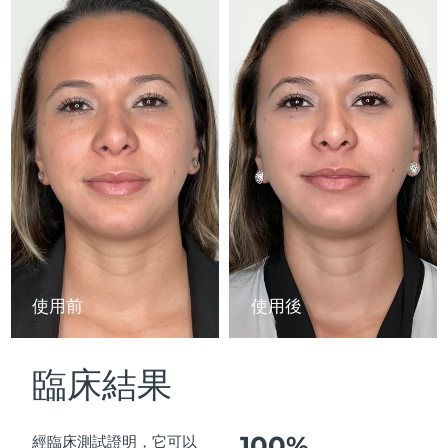
Advanced pore care essentials
以色列
預計送達日期
16/8/26
For healthy hair
18% PAP
護膚品
男士
義大利
預計送達日期
12/8/26
日本
預計送達日期
15/8/26
澤西島
預計送達日期
17/8/26
全部購買
哈薩克
預計送達日期
14/8/26
FOREO APP
科威特
預計送達日期
12/8/26
關於我們
拉脫維亞
預計送達日期
12/8/26
使用前
使用後
黎巴嫩
預計送達日期
13/8/26
臨床結果
立陶宛
預計送達日期
12/8/26
盧森堡
預計送達日期
12/8/26
100%
經臨床測試證明，它可以