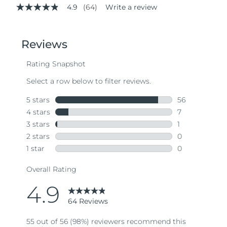
4.9
(64)
Write a review
4.9
out
of
5
stars,
average
rating
value.
Read
64
Reviews.
Same
page
link.