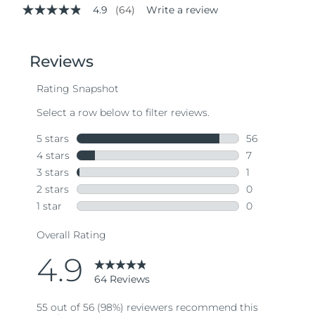
4.9
(64)
Write a review
4.9
out
of
5
stars,
average
rating
value.
Read
64
Reviews.
Same
page
link.