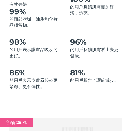
有效去除
的用戶反饋肌膚更加淨
中國澳門特別行政區
預計送達日期
8/12/26
99%
澈，透亮。
的面部污垢、油脂和化妝
馬來西亞
預計送達日期
8/13/26
品殘留物。
馬爾他
預計送達日期
8/10/26
98%
96%
墨西哥
預計送達日期
8/14/26
的用戶表示護膚品吸收的
的用戶反饋肌膚看上去更
更好。
健康。
摩納哥
預計送達日期
8/11/26
86%
81%
荷蘭
預計送達日期
8/10/26
的用戶表示皮膚看起來更
的用戶報告了瑕疵減少。
緊緻、更有彈性。
紐西蘭
預計送達日期
8/10/26
挪威
預計送達日期
8/10/26
阿曼
預計送達日期
8/13/26
節省 25 %
菲律賓
預計送達日期
8/13/26