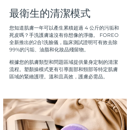
瑞典美膚護理
奧地利
預計送達日期
8/10/26
最衛生的清潔模式
巴林
預計送達日期
8/11/26
您知道肌膚一年可以產生累積超過 4 公斤的污垢和
面部清潔
緊致提拉
死皮嗎？手洗護膚遠沒有你想像的淨徹。 FOREO
比利時
預計送達日期
8/10/26
全新推出的2合1洗臉儀，臨床測試證明可有效去除
LUNA™ 4 套裝
BEAR™ 2 套裝
99%的污垢、油脂和化妝品殘留物。
百慕達
預計送達日期
8/16/26
Anti-aging massage
Microcurrent toning
根據您的肌膚類型和問題區域提供量身定制的清潔
波士尼亞與赫塞哥維納
預計送達日期
8/13/26
流程。塑顏操模式更有引導面部和頸部等特定肌膚
補水保濕
口腔護理
LUNA™ 4 Plus
BEAR™ 2 go
區域的緊緻護理。溫和且高效，護膚必需品。
汶萊
預計送達日期
8/15/26
UFO™ 3 套裝
issa™ 4
Massage, LED heating
Microcurrent toning on-the-go
FAQ™ 抗老護理
Deep facial hydration
Hybrid silicone sonic toothbrush
保加利亞
預計送達日期
8/10/26
NEW
LUNA™ 4 Men
BEAR™ 2 eyes & lips
加拿大
預計送達日期
8/14/26
UFO™ 3 LED
issa™ 4 plus
For men, anti-aging massage
Microcurrent line smoothing device
Near-infrared and red light therapy
Smart hybrid silicone sonic toothbrush
智利
預計送達日期
8/14/26
device
抗老
LED 護理