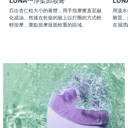
LUNA™淨柔卸妝膏
LU
舀出杏仁粒大小的膏體，用手指摩擦直至融
用溫水
化成油。然後在乾燥的臉上以打圈的方式輕
雜質。
輕按摩，重點按摩妝面較重的區域。
在濕潤