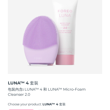
波蘭
預計送達日期
8/11/26
葡萄牙
預計送達日期
8/10/26
波多黎各
預計送達日期
8/12/26
卡達
預計送達日期
8/11/26
留尼旺
預計送達日期
8/15/26
羅馬尼亞
預計送達日期
8/10/26
俄羅斯
預計送達日期
8/18/26
LUNA™ 4 套裝
包裝內含:
LUNA™ 4 和 LUNA™ Micro-Foam
沙烏地阿拉伯
預計送達日期
8/11/26
Cleanser 2.0
新加坡
預計送達日期
8/12/26
Choose your product:
LUNA™ 4 套裝