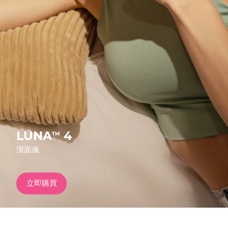
發貨國家
美國
預計送達日期
8/11/26
FAQ™ Dual LED Panel
英國
預計送達日期
8/10/26
熱門產品
西班牙
預計送達日期
8/10/26
澳洲
預計送達日期
8/13/26
法國
預計送達日期
8/10/26
LUNA
4
TM
特別優惠
暢銷產品
潔面儀
德國
預計送達日期
8/10/26
加拿大
預計送達日期
8/14/26
立即購買
紅光療法
澳洲
預計送達日期
8/13/26