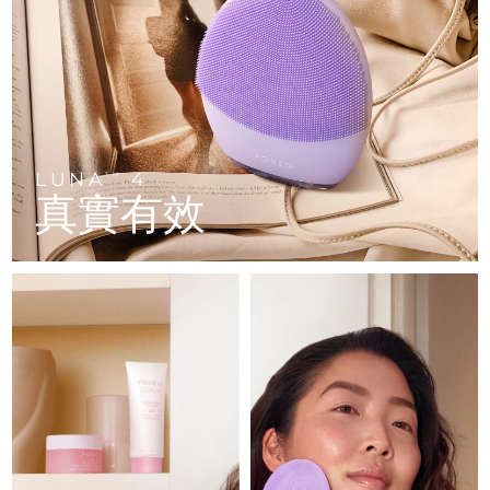
FAQ™ 101
FAQ™ 201
中國
LUNA™ 4 mini
面部提拉護理
預計送達日期
8/10/26
NEW
issa™ 4 smile
UFO™ 3 mini
Clinical anti-aging
LED mask
For young skin, T-zone
Premium anti-aging skincare
哥倫比亞
預計送達日期
8/14/26
Hybrid silicone sonic toothbrush
Red light therapy device for young skin
生髮
肌膚年輕化
克羅埃西亞
預計送達日期
8/10/26
FAQ™ 102
FAQ™ 202
LUNA™ 4 go
BEAR™ 設備
FAQ™ 301
FAQ™ 501
issa™ 4 baby
UFO™ 3 go
Advanced clinical anti-aging
LED mask
For travel or gym bag
All premium facelift devices
NEW
賽普勒斯
預計送達日期
8/11/26
LED hair strengthening scalp massager
Full-Spectrum Red Light Therapy
For ages 0-3
Portable red light therapy
LUNA
4
TM
真實有效
捷克
預計送達日期
8/10/26
FAQ™ 103
FAQ™ 211
LUNA™護膚
保健品
FAQ™ Scalp Serum
FAQ™ 502
issa™ Teeth Whitening Set
面膜
Luxurious clinical anti-aging set
Anti-aging neck & décolleté LED mask
Premium cleansers & balm
丹麥
預計送達日期
8/10/26
Scalp recovery probiotic serum
Full-Spectrum Red Light Therapy
Dual LED + sonic device & 18% PAP gel
Rejuvenation & hydration
專業治療
愛沙尼亞
預計送達日期
8/10/26
FAQ™ P1 Primer
FAQ™ 221
LUNA™ 設備
FAQ™護膚品
ISSA™ 設備
UFO™ 設備
Manuka honey primer
Anti-aging LED hand mask
芬蘭
FAQ™ Red Light Serum
預計送達日期
8/10/26
All facial cleansing devices
All FAQ™ skincare
All silicone sonic toothbrushes
All deep facial hydration devices
法國
預計送達日期
8/10/26
脫毛
身體護理
FAQ™護膚品
FAQ™護膚品
PEACH™ 2 Pro Max
BEAR™ 2 body
FAQ™產品
FAQ™ skincare
法屬玻里尼西亞
預計送達日期
8/14/26
All FAQ™ skincare
All FAQ™ skincare