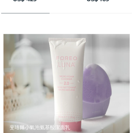
斐珞爾小氣泡氨基酸潔面乳