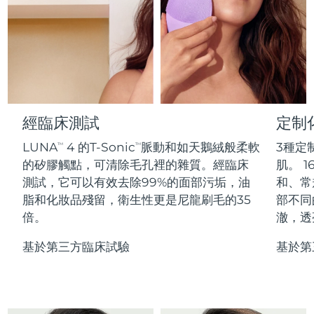
Professional IPL hair removal device
Microcurrent body toning
All hair treatments
All FAQ™ skincare
德國
預計送達日期
8/10/26
FAQ™產品
FAQ™產品
痘肌護理
眼部護理
直布羅陀
PEACH™ 2
LUNA™ 4 body
預計送達日期
8/14/26
FAQ™ products
All anti-aging treatments
All LED treatments
ESPADA™ 2 plus
BEAR™ 2 eyes & lips
IPL hair removal
Massaging body brush
All toning treatments
希臘
預計送達日期
8/10/26
Recurring acne LED therapy
Microcurrent line smoothing device
中國香港特別行政區
預計送達日期
8/11/26
經臨床測試
定制
PEACH™ 2 go
SUPERCHARGED™ serum
護發
毛孔護理
ESPADA™ 2
IRIS™ 2
Travel-friendly IPL hair removal
Firming body serum
LUNA
4 的T-Sonic
脈動和如天鵝絨般柔軟
3種定
TM
TM
匈牙利
LUNA™ 4 hair
預計送達日期
8/10/26
KIWI™ derma
Acne treatment device
Rejuvenating eye massager
NEW
的矽膠觸點，可清除毛孔裡的雜質。經臨床
肌。 1
2-in-1 LED scalp massager
Diamond microdermabrasion .
測試，它可以有效去除99%的面部污垢，油
和、常
冰島
預計送達日期
8/11/26
PEACH™ Cooling Prep Gel
脂和化妝品殘留，衛生性更是尼龍刷毛的35
部不同
ESPADA™ Blemish Solution
眼部護膚
牙齒美白
Cooling IPL hair removal gel
倍。
澈，透
印尼
預計送達日期
8/8/26
FLIP™ play advanced
KIWI™
Concentrated acne gel
Advanced eye care treatment
issa™ Teeth Whitening Set
LED light hairbrush
Blackhead remover
基於第三方臨床試驗
基於第
愛爾蘭
預計送達日期
8/10/26
更多的
Dual LED + sonic device & 18% PAP gel
ESPADA™ 設備
眼部護理設備
曼島
預計送達日期
8/12/26
LUNA™ Dual-Peptide Scalp
KIWI™ 皮肤护理
All acne treatment devices
All revitalizing eye massagers
Serum
issa™ Teeth Whitening Gel