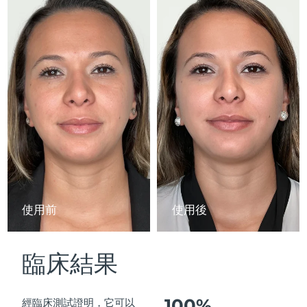
Advanced pore care essentials
以色列
預計送達日期
8/14/26
For healthy hair
18% PAP
護膚品
男士
義大利
預計送達日期
8/10/26
日本
預計送達日期
8/13/26
澤西島
預計送達日期
8/15/26
全部購買
哈薩克
預計送達日期
8/12/26
FOREO APP
科威特
預計送達日期
8/10/26
關於我們
拉脫維亞
預計送達日期
8/10/26
使用前
使用後
黎巴嫩
預計送達日期
8/11/26
臨床結果
立陶宛
預計送達日期
8/10/26
盧森堡
預計送達日期
8/10/26
100%
經臨床測試證明，它可以