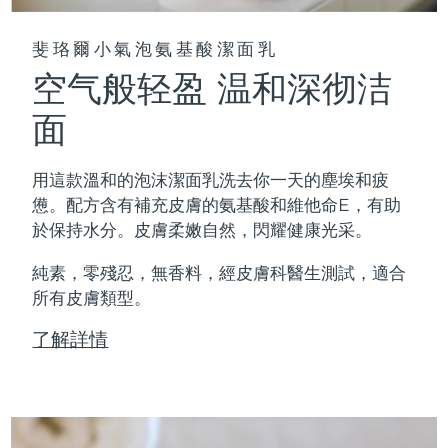
斐珞爾小氣泡氨基酸潔面乳
空气般轻盈 温和深彻洁
面
用這款溫和的泡沫潔面乳洗去你一天的塵埃和疲
憊。配方含有補充皮膚的氨基酸和維他命E，有助
於保持水分。皮膚柔嫩自然，閃耀健康光采。
純素，零殘忍，無香料，經皮膚科醫生測試，適合
所有皮膚類型。
了解詳情