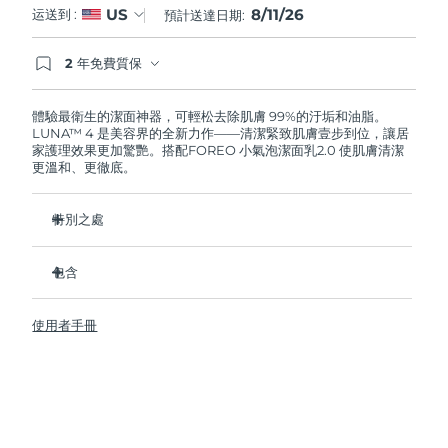
8/11/26
US
运送到 :
預計送達日期:
阿拉伯聯合大公國
預計送達日期
8/11/26
2 年免費質保
如果您在2年質保期內發現任何非人為品質問題，
英國
預計送達日期
8/10/26
FOREO將免費為您更換產品。
體驗最衛生的潔面神器，可輕松去除肌膚 99%的汙垢和油脂。
LUNA™ 4 是美容界的全新力作——清潔緊致肌膚壹步到位，讓居
美國
預計送達日期
8/11/26
家護理效果更加驚艷。搭配FOREO 小氣泡潔面乳2.0 使肌膚清潔
更溫和、更徹底。
烏茲別克
預計送達日期
8/15/26
特別之處
越南
預計送達日期
8/16/26
96%的用戶表示皮膚看起來更健康了。81%的用戶表示瑕疵減
少了。
包含
去除深層汙垢和油脂，皮膚不拔幹。
LUNA™ 4
86%的用戶表示皮膚看起來和感覺起來更緊致，更有彈性了。
使用者手冊
LUNA™ Micro-Foam Cleanser 2.0
滋養並保護皮膚免受自由基損傷。
USB 充電線
衛生性是尼龍刷毛的35倍。
旅行袋
快速操作指南
基本操作指南