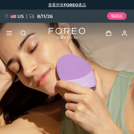
移
查看所有FOREO產品
至
主
內
容
US
8/11/26
暢銷品
新品
登入
語言
BREAKING NEWS
用戶信息
English
Deutsch
Español
我的設備
FAQ™ Pure Beauty-Tech Elixir
Français
Italiano
Português
我的訂單
Polski
Svenska
Русский
Türkçe
简体中文
繁體中文
我的地址
issa™ Teeth Whitening Set
我的訂閱