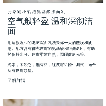
斐珞爾小氣泡氨基酸潔面乳
空气般轻盈 温和深彻洁
面
用這款溫和的泡沫潔面乳洗去你一天的塵埃和疲
憊。配方含有補充皮膚的氨基酸和維他命E，有助
於保持水分。皮膚柔嫩自然，閃耀健康光采。
純素，零殘忍，無香料，經皮膚科醫生測試，適合
所有皮膚類型。
了解詳情