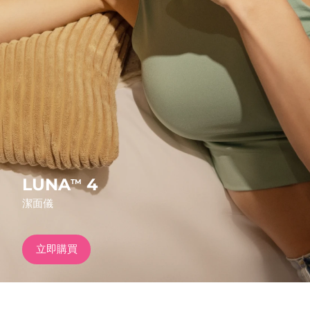
發貨國家
美國
預計送達日期
8/10/26
FAQ™ Dual LED Panel
英國
預計送達日期
8/9/26
熱門產品
西班牙
預計送達日期
8/9/26
澳洲
預計送達日期
8/12/26
法國
預計送達日期
8/9/26
LUNA
4
TM
特別優惠
暢銷產品
潔面儀
德國
預計送達日期
8/9/26
加拿大
預計送達日期
8/13/26
立即購買
紅光療法
澳洲
預計送達日期
8/12/26