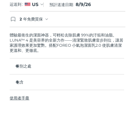
8/9/26
US
运送到 :
預計送達日期:
阿拉伯聯合大公國
預計送達日期
8/10/26
2 年免費質保
如果您在2年質保期內發現任何非人為品質問題，
英國
預計送達日期
8/9/26
FOREO將免費為您更換產品。
體驗最衛生的潔面神器，可輕松去除肌膚 99%的汙垢和油脂。
LUNA™ 4 是美容界的全新力作——清潔緊致肌膚壹步到位，讓居
美國
預計送達日期
8/10/26
家護理效果更加驚艷。搭配FOREO 小氣泡潔面乳2.0 使肌膚清潔
更溫和、更徹底。
烏茲別克
預計送達日期
8/14/26
特別之處
越南
預計送達日期
8/15/26
96%的用戶表示皮膚看起來更健康了。81%的用戶表示瑕疵減
少了。
包含
去除深層汙垢和油脂，皮膚不拔幹。
LUNA™ 4
86%的用戶表示皮膚看起來和感覺起來更緊致，更有彈性了。
使用者手冊
LUNA™ Micro-Foam Cleanser 2.0
滋養並保護皮膚免受自由基損傷。
USB 充電線
衛生性是尼龍刷毛的35倍。
旅行袋
快速操作指南
基本操作指南