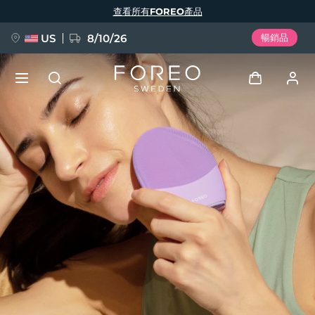
移
查看所有FOREO產品
至
主
內
容
US
8/10/26
暢銷品
新品
登入
語言
BREAKING NEWS
用戶信息
English
Deutsch
Español
我的設備
FAQ™ Pure Beauty-Tech Elixir
Français
Italiano
Português
我的訂單
Polski
Svenska
Русский
Türkçe
简体中文
繁體中文
我的地址
issa™ Teeth Whitening Set
我的訂閱