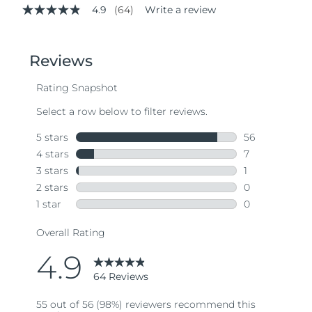
4.9
(64)
Write a review
4.9
out
of
5
stars,
average
rating
value.
Read
64
Reviews.
Same
page
link.