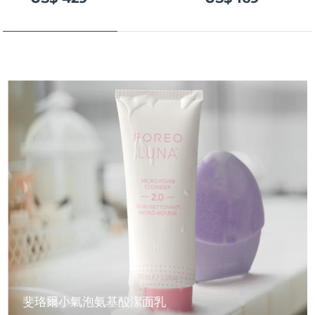
斐珞爾小氣泡氨基酸潔面乳