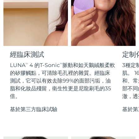
Professional IPL hair removal device
Microcurrent body toning
All hair treatments
All FAQ™ skincare
德國
預計送達日期
8/9/26
FAQ™產品
FAQ™產品
痘肌護理
眼部護理
直布羅陀
PEACH™ 2
LUNA™ 4 body
預計送達日期
8/13/26
FAQ™ products
All anti-aging treatments
All LED treatments
ESPADA™ 2 plus
BEAR™ 2 eyes & lips
IPL hair removal
Massaging body brush
All toning treatments
希臘
預計送達日期
8/9/26
Recurring acne LED therapy
Microcurrent line smoothing device
中國香港特別行政區
預計送達日期
8/10/26
經臨床測試
定制
PEACH™ 2 go
SUPERCHARGED™ serum
護發
毛孔護理
ESPADA™ 2
IRIS™ 2
Travel-friendly IPL hair removal
Firming body serum
LUNA
4 的T-Sonic
脈動和如天鵝絨般柔軟
3種定
TM
TM
匈牙利
LUNA™ 4 hair
預計送達日期
8/9/26
KIWI™ derma
Acne treatment device
Rejuvenating eye massager
NEW
的矽膠觸點，可清除毛孔裡的雜質。經臨床
肌。 1
2-in-1 LED scalp massager
Diamond microdermabrasion .
測試，它可以有效去除99%的面部污垢，油
和、常
冰島
預計送達日期
8/10/26
PEACH™ Cooling Prep Gel
脂和化妝品殘留，衛生性更是尼龍刷毛的35
部不同
ESPADA™ Blemish Solution
眼部護膚
牙齒美白
Cooling IPL hair removal gel
倍。
澈，透
印尼
預計送達日期
8/7/26
FLIP™ play advanced
KIWI™
Concentrated acne gel
Advanced eye care treatment
issa™ Teeth Whitening Set
LED light hairbrush
Blackhead remover
基於第三方臨床試驗
基於第
愛爾蘭
預計送達日期
8/9/26
更多的
Dual LED + sonic device & 18% PAP gel
ESPADA™ 設備
眼部護理設備
曼島
預計送達日期
8/11/26
LUNA™ Dual-Peptide Scalp
KIWI™ 皮肤护理
All acne treatment devices
All revitalizing eye massagers
Serum
issa™ Teeth Whitening Gel