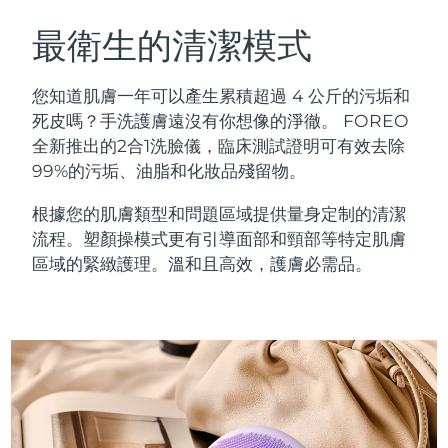
瑞典美膚護理
奧地利
預計送達日期
8/9/26
最衛生的清潔模式
巴林
預計送達日期
8/10/26
您知道肌膚一年可以產生累積超過 4 公斤的污垢和
面部清潔
緊致提拉
死皮嗎？手洗護膚遠沒有你想像的淨徹。 FOREO
比利時
預計送達日期
8/9/26
全新推出的2合1洗臉儀，臨床測試證明可有效去除
LUNA™ 4 套裝
BEAR™ 2 套裝
99%的污垢、油脂和化妝品殘留物。
百慕達
預計送達日期
8/15/26
Anti-aging massage
Microcurrent toning
根據您的肌膚類型和問題區域提供量身定制的清潔
波士尼亞與赫塞哥維納
預計送達日期
8/12/26
流程。塑顏操模式更有引導面部和頸部等特定肌膚
補水保濕
口腔護理
LUNA™ 4 Plus
BEAR™ 2 go
區域的緊緻護理。溫和且高效，護膚必需品。
汶萊
預計送達日期
8/14/26
UFO™ 3 套裝
issa™ 4
Massage, LED heating
Microcurrent toning on-the-go
FAQ™ 抗老護理
Deep facial hydration
Hybrid silicone sonic toothbrush
保加利亞
預計送達日期
8/9/26
NEW
LUNA™ 4 Men
BEAR™ 2 eyes & lips
加拿大
預計送達日期
8/13/26
UFO™ 3 LED
issa™ 4 plus
For men, anti-aging massage
Microcurrent line smoothing device
Near-infrared and red light therapy
Smart hybrid silicone sonic toothbrush
智利
預計送達日期
8/13/26
device
抗老
LED 護理