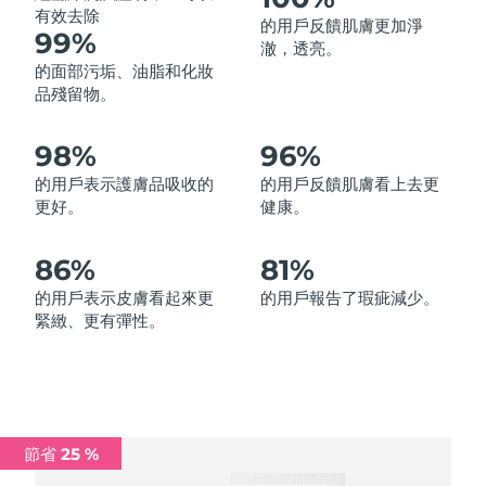
有效去除
的用戶反饋肌膚更加淨
中國澳門特別行政區
預計送達日期
8/11/26
99%
澈，透亮。
的面部污垢、油脂和化妝
馬來西亞
預計送達日期
8/12/26
品殘留物。
馬爾他
預計送達日期
8/9/26
98%
96%
墨西哥
預計送達日期
8/13/26
的用戶表示護膚品吸收的
的用戶反饋肌膚看上去更
更好。
健康。
摩納哥
預計送達日期
8/10/26
86%
81%
荷蘭
預計送達日期
8/9/26
的用戶表示皮膚看起來更
的用戶報告了瑕疵減少。
緊緻、更有彈性。
紐西蘭
預計送達日期
8/9/26
挪威
預計送達日期
8/9/26
阿曼
預計送達日期
8/12/26
節省 25 %
菲律賓
預計送達日期
8/12/26