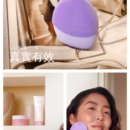
FAQ™ 101
FAQ™ 201
中國
LUNA™ 4 mini
面部提拉護理
預計送達日期
8/9/26
NEW
issa™ 4 smile
UFO™ 3 mini
Clinical anti-aging
LED mask
For young skin, T-zone
Premium anti-aging skincare
哥倫比亞
預計送達日期
8/13/26
Hybrid silicone sonic toothbrush
Red light therapy device for young skin
生髮
肌膚年輕化
克羅埃西亞
預計送達日期
8/9/26
FAQ™ 102
FAQ™ 202
LUNA™ 4 go
BEAR™ 設備
FAQ™ 301
FAQ™ 501
issa™ 4 baby
UFO™ 3 go
Advanced clinical anti-aging
LED mask
For travel or gym bag
All premium facelift devices
NEW
賽普勒斯
預計送達日期
8/10/26
LED hair strengthening scalp massager
Full-Spectrum Red Light Therapy
For ages 0-3
Portable red light therapy
LUNA
4
TM
真實有效
捷克
預計送達日期
8/9/26
FAQ™ 103
FAQ™ 211
LUNA™護膚
保健品
FAQ™ Scalp Serum
FAQ™ 502
issa™ Teeth Whitening Set
面膜
Luxurious clinical anti-aging set
Anti-aging neck & décolleté LED mask
Premium cleansers & balm
丹麥
預計送達日期
8/9/26
Scalp recovery probiotic serum
Full-Spectrum Red Light Therapy
Dual LED + sonic device & 18% PAP gel
Rejuvenation & hydration
專業治療
愛沙尼亞
預計送達日期
8/9/26
FAQ™ P1 Primer
FAQ™ 221
LUNA™ 設備
FAQ™護膚品
ISSA™ 設備
UFO™ 設備
Manuka honey primer
Anti-aging LED hand mask
芬蘭
FAQ™ Red Light Serum
預計送達日期
8/9/26
All facial cleansing devices
All FAQ™ skincare
All silicone sonic toothbrushes
All deep facial hydration devices
法國
預計送達日期
8/9/26
脫毛
身體護理
FAQ™護膚品
FAQ™護膚品
PEACH™ 2 Pro Max
BEAR™ 2 body
FAQ™產品
FAQ™ skincare
法屬玻里尼西亞
預計送達日期
8/13/26
All FAQ™ skincare
All FAQ™ skincare