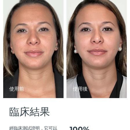
Advanced pore care essentials
以色列
預計送達日期
8/13/26
For healthy hair
18% PAP
護膚品
男士
義大利
預計送達日期
8/9/26
日本
預計送達日期
8/12/26
澤西島
預計送達日期
8/14/26
全部購買
哈薩克
預計送達日期
8/11/26
FOREO APP
科威特
預計送達日期
8/9/26
關於我們
拉脫維亞
預計送達日期
8/9/26
使用前
使用後
黎巴嫩
預計送達日期
8/10/26
臨床結果
立陶宛
預計送達日期
8/9/26
盧森堡
預計送達日期
8/9/26
100%
經臨床測試證明，它可以