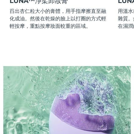
LUNA™淨柔卸妝膏
LU
舀出杏仁粒大小的膏體，用手指摩擦直至融
用溫水
化成油。然後在乾燥的臉上以打圈的方式輕
雜質。
輕按摩，重點按摩妝面較重的區域。
在濕潤