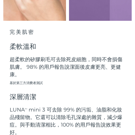
中國澳門特別行政區
預計送達日期
8/11/26
馬來西亞
預計送達日期
8/12/26
完美肌密
馬爾他
預計送達日期
8/9/26
柔軟溫和
墨西哥
預計送達日期
8/13/26
超柔軟的矽膠刷毛可去除死皮細胞，同時不會損傷
摩納哥
預計送達日期
8/10/26
肌膚。 98% 的用戶報告說潔面後皮膚更亮、更健
康。
荷蘭
預計送達日期
8/9/26
基於第三方消費者測試
紐西蘭
預計送達日期
8/9/26
深層清潔
挪威
預計送達日期
8/9/26
LUNA
mini 3 可去除 99% 的污垢、油脂和化妝
TM
品殘留物。它還可以清除毛孔深處的雜質，減少爆
阿曼
預計送達日期
8/12/26
痘。與手動清潔相比，100% 的用戶報告說效果更
好。
菲律賓
預計送達日期
8/12/26