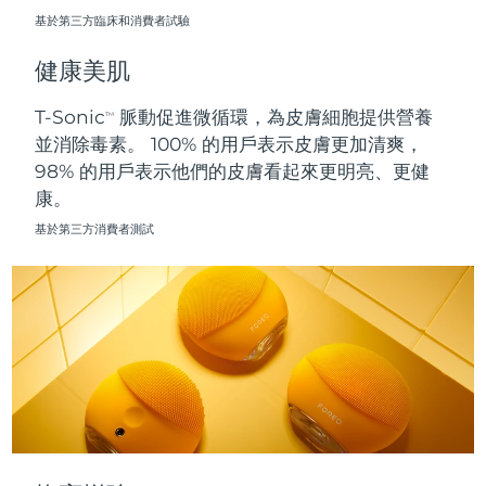
基於第三方臨床和消費者試驗
波蘭
預計送達日期
8/10/26
健康美肌
葡萄牙
預計送達日期
8/9/26
T-Sonic
脈動促進微循環，為皮膚細胞提供營養
TM
並消除毒素。 100% 的用戶表示皮膚更加清爽，
波多黎各
預計送達日期
8/11/26
98% 的用戶表示他們的皮膚看起來更明亮、更健
康。
卡達
預計送達日期
8/10/26
基於第三方消費者測試
留尼旺
預計送達日期
8/14/26
羅馬尼亞
預計送達日期
8/9/26
俄羅斯
預計送達日期
8/17/26
沙烏地阿拉伯
預計送達日期
8/10/26
新加坡
預計送達日期
8/11/26