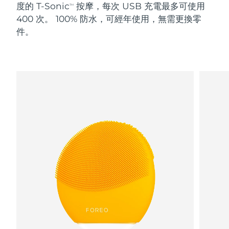
度的 T-Sonic
按摩，每次 USB 充電最多可使用
TM
400 次。 100% 防水，可經年使用，無需更換零
阿拉伯聯合大公國
預計送達日期
8/10/26
件。
英國
預計送達日期
8/9/26
美國
預計送達日期
8/10/26
烏茲別克
預計送達日期
8/14/26
越南
預計送達日期
8/15/26