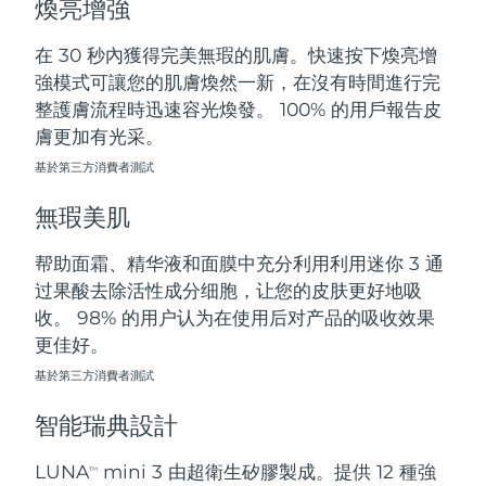
煥亮增強
斯洛伐克
預計送達日期
8/9/26
在 30 秒內獲得完美無瑕的肌膚。快速按下煥亮增
斯洛維尼亞
預計送達日期
8/9/26
強模式可讓您的肌膚煥然一新，在沒有時間進行完
整護膚流程時迅速容光煥發。 100% 的用戶報告皮
南非
預計送達日期
8/17/26
膚更加有光采。
基於第三方消費者測試
南韓
預計送達日期
8/11/26
無瑕美肌
西班牙
預計送達日期
8/9/26
帮助面霜、精华液和面膜中充分利用利用迷你 3 通
瑞典
預計送達日期
8/9/26
过果酸去除活性成分细胞，让您的皮肤更好地吸
收。 98% 的用户认为在使用后对产品的吸收效果
瑞士
預計送達日期
8/9/26
更佳好。
台灣
基於第三方消費者測試
預計送達日期
8/14/26
智能瑞典設計
泰國
預計送達日期
8/13/26
LUNA
mini 3 由超衛生矽膠製成。提供 12 種強
TM
土耳其
預計送達日期
8/10/26