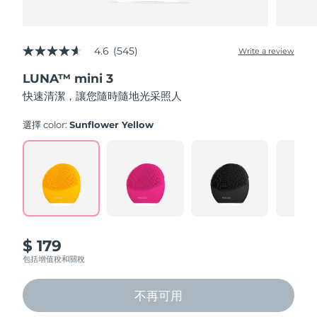
4.6
(545)
Write a review
4.6
out
LUNA™ mini 3
of
5
快速清潔，讓您隨時隨地光采照人
stars,
average
rating
選擇 color:
Sunflower Yellow
value.
Read
545
Reviews.
Same
page
link.
$ 179
包括增值稅和關稅
不再可用