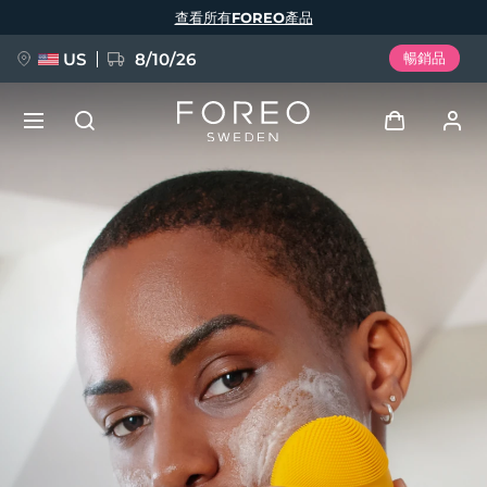
移
查看所有FOREO產品
至
主
內
容
US
8/10/26
暢銷品
新品
登入
語言
BREAKING NEWS
用戶信息
English
Deutsch
Español
我的設備
FAQ™ Pure Beauty-Tech Elixir
Français
Italiano
Português
我的訂單
Polski
Svenska
Русский
Türkçe
简体中文
繁體中文
我的地址
issa™ Teeth Whitening Set
我的訂閱