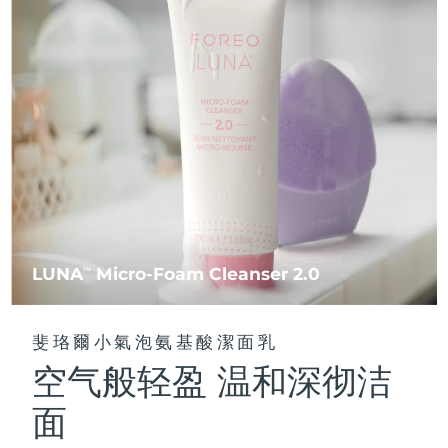
FAQ™ 101
FAQ™ 201
中國
LUNA™ 4 mini
面部提拉護理
預計送達日期
8/9/26
NEW
issa™ 4 smile
UFO™ 3 mini
Clinical anti-aging
LED mask
For young skin, T-zone
Premium anti-aging skincare
哥倫比亞
預計送達日期
8/13/26
Hybrid silicone sonic toothbrush
Red light therapy device for young skin
生髮
肌膚年輕化
克羅埃西亞
預計送達日期
8/9/26
FAQ™ 102
FAQ™ 202
LUNA™ 4 go
BEAR™ 設備
FAQ™ 301
FAQ™ 501
issa™ 4 baby
UFO™ 3 go
Advanced clinical anti-aging
LED mask
For travel or gym bag
All premium facelift devices
NEW
賽普勒斯
預計送達日期
8/10/26
LED hair strengthening scalp massager
Full-Spectrum Red Light Therapy
For ages 0-3
Portable red light therapy
捷克
預計送達日期
8/9/26
FAQ™ 103
FAQ™ 211
LUNA™護膚
保健品
FAQ™ Scalp Serum
FAQ™ 502
issa™ Teeth Whitening Set
面膜
Luxurious clinical anti-aging set
Anti-aging neck & décolleté LED mask
Premium cleansers & balm
丹麥
預計送達日期
8/9/26
Scalp recovery probiotic serum
Full-Spectrum Red Light Therapy
Dual LED + sonic device & 18% PAP gel
Rejuvenation & hydration
專業治療
LUNA
Micro-Foam Cleanser 2.0
TM
愛沙尼亞
預計送達日期
8/9/26
FAQ™ P1 Primer
FAQ™ 221
LUNA™ 設備
FAQ™護膚品
ISSA™ 設備
UFO™ 設備
Manuka honey primer
Anti-aging LED hand mask
芬蘭
FAQ™ Red Light Serum
預計送達日期
8/9/26
All facial cleansing devices
斐珞爾小氣泡氨基酸潔面乳
All FAQ™ skincare
All silicone sonic toothbrushes
All deep facial hydration devices
空气般轻盈 温和深彻洁
法國
預計送達日期
8/9/26
脫毛
身體護理
FAQ™護膚品
FAQ™護膚品
面
PEACH™ 2 Pro Max
BEAR™ 2 body
FAQ™產品
FAQ™ skincare
法屬玻里尼西亞
預計送達日期
8/13/26
All FAQ™ skincare
All FAQ™ skincare