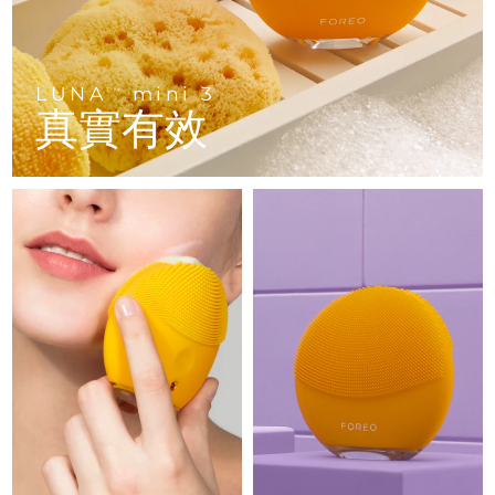
Advanced pore care essentials
以色列
預計送達日期
8/13/26
For healthy hair
18% PAP
護膚品
男士
義大利
預計送達日期
8/9/26
LUNA
mini 3
TM
日本
預計送達日期
8/12/26
真實有效
澤西島
預計送達日期
8/14/26
全部購買
哈薩克
預計送達日期
8/11/26
FOREO APP
科威特
預計送達日期
8/9/26
關於我們
拉脫維亞
預計送達日期
8/9/26
黎巴嫩
預計送達日期
8/10/26
立陶宛
預計送達日期
8/9/26
盧森堡
預計送達日期
8/9/26