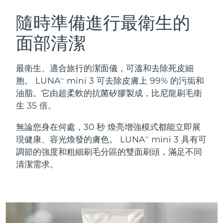
瑞典美膚護理
奧地利
預計送達日期
8/9/26
隨時準備進行最衛生的
面部清潔
巴林
預計送達日期
8/10/26
面部清潔
緊致提拉
比利時
預計送達日期
8/9/26
最衛生、適合旅行的潔面儀，可溫和去除死皮細
LUNA™ 4 套裝
BEAR™ 2 套裝
胞。 LUNA
mini 3 可去除皮膚上 99% 的污垢和
TM
百慕達
預計送達日期
8/15/26
Anti-aging massage
Microcurrent toning
油脂。它由超柔軟的抗菌矽膠製成，比尼龍刷毛衛
生 35 倍。
波士尼亞與赫塞哥維納
預計送達日期
8/12/26
補水保濕
口腔護理
無論您身在何處，30 秒 煥亮增強模式都能立即展
LUNA™ 4 Plus
BEAR™ 2 go
汶萊
預計送達日期
8/14/26
UFO™ 3 套裝
issa™ 4
現健康、容光煥發的膚色。 LUNA
mini 3 具有可
Massage, LED heating
Microcurrent toning on-the-go
TM
FAQ™ 抗老護理
Deep facial hydration
Hybrid silicone sonic toothbrush
調節的強度和粗細刷毛分區的雙面刷頭，滿足不同
保加利亞
預計送達日期
8/9/26
清潔需求。
NEW
LUNA™ 4 Men
BEAR™ 2 eyes & lips
加拿大
預計送達日期
8/13/26
UFO™ 3 LED
issa™ 4 plus
For men, anti-aging massage
Microcurrent line smoothing device
Near-infrared and red light therapy
Smart hybrid silicone sonic toothbrush
智利
預計送達日期
8/13/26
device
抗老
LED 護理