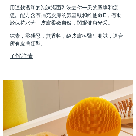
Professional IPL hair removal device
Microcurrent body toning
All hair treatments
All FAQ™ skincare
用這款溫和的泡沫潔面乳洗去你一天的塵埃和疲
德國
預計送達日期
8/9/26
憊。配方含有補充皮膚的氨基酸和維他命E，有助
FAQ™產品
FAQ™產品
痘肌護理
眼部護理
於保持水分。皮膚柔嫩自然，閃耀健康光采。
直布羅陀
PEACH™ 2
LUNA™ 4 body
預計送達日期
8/13/26
FAQ™ products
All anti-aging treatments
All LED treatments
ESPADA™ 2 plus
BEAR™ 2 eyes & lips
IPL hair removal
Massaging body brush
All toning treatments
純素，零殘忍，無香料，經皮膚科醫生測試，適合
希臘
預計送達日期
8/9/26
Recurring acne LED therapy
Microcurrent line smoothing device
所有皮膚類型。
中國香港特別行政區
預計送達日期
8/10/26
PEACH™ 2 go
SUPERCHARGED™ serum
護發
了解詳情
毛孔護理
ESPADA™ 2
IRIS™ 2
Travel-friendly IPL hair removal
Firming body serum
匈牙利
LUNA™ 4 hair
預計送達日期
8/9/26
KIWI™ derma
Acne treatment device
Rejuvenating eye massager
NEW
2-in-1 LED scalp massager
Diamond microdermabrasion .
冰島
預計送達日期
8/10/26
PEACH™ Cooling Prep Gel
ESPADA™ Blemish Solution
眼部護膚
牙齒美白
Cooling IPL hair removal gel
印尼
預計送達日期
8/7/26
FLIP™ play advanced
KIWI™
Concentrated acne gel
Advanced eye care treatment
issa™ Teeth Whitening Set
LED light hairbrush
Blackhead remover
愛爾蘭
預計送達日期
8/9/26
更多的
Dual LED + sonic device & 18% PAP gel
ESPADA™ 設備
眼部護理設備
曼島
預計送達日期
8/11/26
LUNA™ Dual-Peptide Scalp
KIWI™ 皮肤护理
All acne treatment devices
All revitalizing eye massagers
Serum
issa™ Teeth Whitening Gel