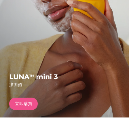
發貨國家
美國
預計送達日期
8/10/26
FAQ™ Dual LED Panel
英國
預計送達日期
8/9/26
熱門產品
西班牙
預計送達日期
8/9/26
澳洲
預計送達日期
8/12/26
法國
預計送達日期
8/9/26
LUNA
mini 3
TM
特別優惠
暢銷產品
潔面儀
德國
預計送達日期
8/9/26
加拿大
預計送達日期
8/13/26
立即購買
紅光療法
澳洲
預計送達日期
8/12/26