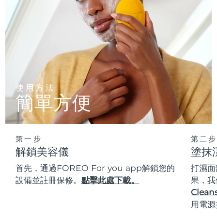
使用方法
簡單方便
第一步
第二步
解鎖美容儀
塗抹
首先，通過FOREO For you app解鎖您的
打濕面
設備並註冊保修。
點擊此處下載。
果，我
Cleans
用電源