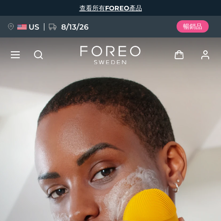
移
查看所有FOREO產品
至
主
內
容
US
8/13/26
暢銷品
新品
登入
語言
BREAKING NEWS
用戶信息
English
Deutsch
Español
我的設備
FAQ™ Pure Beauty-Tech Elixir
Français
Italiano
Português
我的訂單
Polski
Svenska
Русский
Türkçe
简体中文
繁體中文
我的地址
issa™ Teeth Whitening Set
我的訂閱