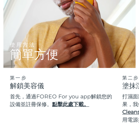
使用方法
簡單方便
第一步
第二步
解鎖美容儀
塗抹
首先，通過FOREO For you app解鎖您的
打濕面
設備並註冊保修。
點擊此處下載。
果，我
Cleans
用電源