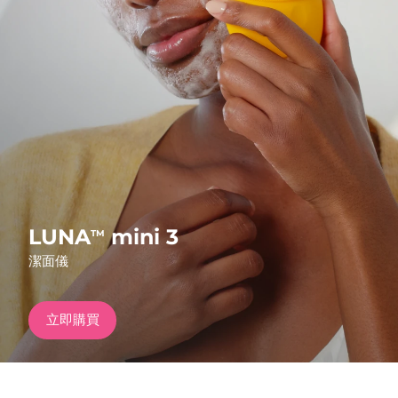
發貨國家
美國
預計送達日期
8/13/26
FAQ™ Dual LED Panel
英國
預計送達日期
8/12/26
熱門產品
西班牙
預計送達日期
8/12/26
澳洲
預計送達日期
8/15/26
法國
預計送達日期
8/12/26
LUNA
mini 3
TM
特別優惠
暢銷產品
潔面儀
德國
預計送達日期
8/12/26
加拿大
預計送達日期
8/16/26
立即購買
紅光療法
澳洲
預計送達日期
8/15/26