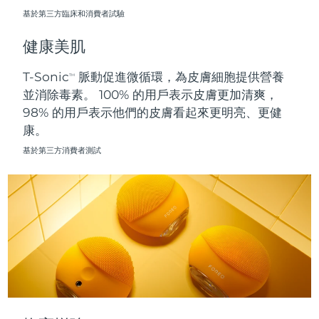
基於第三方臨床和消費者試驗
波蘭
預計送達日期
8/13/26
健康美肌
葡萄牙
預計送達日期
8/12/26
T-Sonic
脈動促進微循環，為皮膚細胞提供營養
TM
並消除毒素。 100% 的用戶表示皮膚更加清爽，
波多黎各
預計送達日期
8/14/26
98% 的用戶表示他們的皮膚看起來更明亮、更健
康。
卡達
預計送達日期
8/13/26
基於第三方消費者測試
留尼旺
預計送達日期
8/17/26
羅馬尼亞
預計送達日期
8/12/26
俄羅斯
預計送達日期
8/20/26
沙烏地阿拉伯
預計送達日期
8/13/26
新加坡
預計送達日期
8/14/26