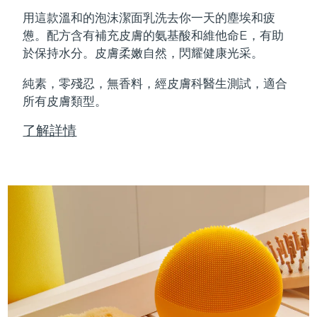
Professional IPL hair removal device
Microcurrent body toning
All hair treatments
All FAQ™ skincare
用這款溫和的泡沫潔面乳洗去你一天的塵埃和疲
德國
預計送達日期
8/12/26
憊。配方含有補充皮膚的氨基酸和維他命E，有助
FAQ™產品
FAQ™產品
痘肌護理
眼部護理
於保持水分。皮膚柔嫩自然，閃耀健康光采。
直布羅陀
PEACH™ 2
LUNA™ 4 body
預計送達日期
8/16/26
FAQ™ products
All anti-aging treatments
All LED treatments
ESPADA™ 2 plus
BEAR™ 2 eyes & lips
IPL hair removal
Massaging body brush
All toning treatments
純素，零殘忍，無香料，經皮膚科醫生測試，適合
希臘
預計送達日期
8/12/26
Recurring acne LED therapy
Microcurrent line smoothing device
所有皮膚類型。
中國香港特別行政區
預計送達日期
8/13/26
PEACH™ 2 go
SUPERCHARGED™ serum
護發
了解詳情
毛孔護理
ESPADA™ 2
IRIS™ 2
Travel-friendly IPL hair removal
Firming body serum
匈牙利
LUNA™ 4 hair
預計送達日期
8/12/26
KIWI™ derma
Acne treatment device
Rejuvenating eye massager
NEW
2-in-1 LED scalp massager
Diamond microdermabrasion .
冰島
預計送達日期
8/13/26
PEACH™ Cooling Prep Gel
ESPADA™ Blemish Solution
眼部護膚
牙齒美白
Cooling IPL hair removal gel
印尼
預計送達日期
8/10/26
FLIP™ play advanced
KIWI™
Concentrated acne gel
Advanced eye care treatment
issa™ Teeth Whitening Set
LED light hairbrush
Blackhead remover
愛爾蘭
預計送達日期
8/12/26
更多的
Dual LED + sonic device & 18% PAP gel
ESPADA™ 設備
眼部護理設備
曼島
預計送達日期
8/14/26
LUNA™ Dual-Peptide Scalp
KIWI™ 皮肤护理
All acne treatment devices
All revitalizing eye massagers
Serum
issa™ Teeth Whitening Gel