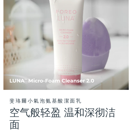
FAQ™ 101
FAQ™ 201
中國
LUNA™ 4 mini
面部提拉護理
預計送達日期
8/12/26
NEW
issa™ 4 smile
UFO™ 3 mini
Clinical anti-aging
LED mask
For young skin, T-zone
Premium anti-aging skincare
哥倫比亞
預計送達日期
8/16/26
Hybrid silicone sonic toothbrush
Red light therapy device for young skin
生髮
肌膚年輕化
克羅埃西亞
預計送達日期
8/12/26
FAQ™ 102
FAQ™ 202
LUNA™ 4 go
BEAR™ 設備
FAQ™ 301
FAQ™ 501
issa™ 4 baby
UFO™ 3 go
Advanced clinical anti-aging
LED mask
For travel or gym bag
All premium facelift devices
NEW
賽普勒斯
預計送達日期
8/13/26
LED hair strengthening scalp massager
Full-Spectrum Red Light Therapy
For ages 0-3
Portable red light therapy
捷克
預計送達日期
8/12/26
FAQ™ 103
FAQ™ 211
LUNA™護膚
保健品
FAQ™ Scalp Serum
FAQ™ 502
issa™ Teeth Whitening Set
面膜
Luxurious clinical anti-aging set
Anti-aging neck & décolleté LED mask
Premium cleansers & balm
丹麥
預計送達日期
8/12/26
Scalp recovery probiotic serum
Full-Spectrum Red Light Therapy
Dual LED + sonic device & 18% PAP gel
Rejuvenation & hydration
專業治療
LUNA
Micro-Foam Cleanser 2.0
TM
愛沙尼亞
預計送達日期
8/12/26
FAQ™ P1 Primer
FAQ™ 221
LUNA™ 設備
FAQ™護膚品
ISSA™ 設備
UFO™ 設備
Manuka honey primer
Anti-aging LED hand mask
芬蘭
FAQ™ Red Light Serum
預計送達日期
8/12/26
All facial cleansing devices
斐珞爾小氣泡氨基酸潔面乳
All FAQ™ skincare
All silicone sonic toothbrushes
All deep facial hydration devices
空气般轻盈 温和深彻洁
法國
預計送達日期
8/12/26
脫毛
身體護理
FAQ™護膚品
FAQ™護膚品
面
PEACH™ 2 Pro Max
BEAR™ 2 body
FAQ™產品
FAQ™ skincare
法屬玻里尼西亞
預計送達日期
8/16/26
All FAQ™ skincare
All FAQ™ skincare