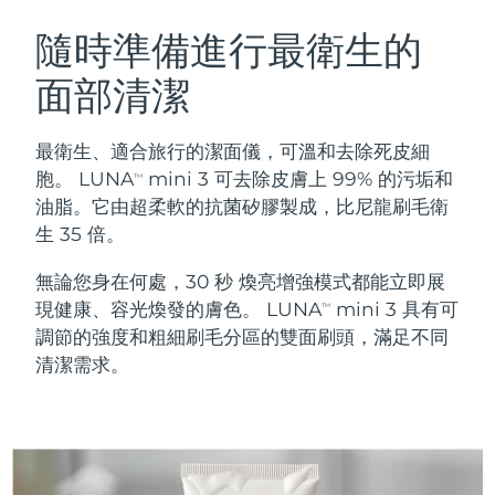
瑞典美膚護理
奧地利
預計送達日期
8/12/26
隨時準備進行最衛生的
面部清潔
巴林
預計送達日期
8/13/26
面部清潔
緊致提拉
比利時
預計送達日期
8/12/26
最衛生、適合旅行的潔面儀，可溫和去除死皮細
LUNA™ 4 套裝
BEAR™ 2 套裝
胞。 LUNA
mini 3 可去除皮膚上 99% 的污垢和
TM
百慕達
預計送達日期
8/18/26
Anti-aging massage
Microcurrent toning
油脂。它由超柔軟的抗菌矽膠製成，比尼龍刷毛衛
生 35 倍。
波士尼亞與赫塞哥維納
預計送達日期
8/15/26
補水保濕
口腔護理
無論您身在何處，30 秒 煥亮增強模式都能立即展
LUNA™ 4 Plus
BEAR™ 2 go
汶萊
預計送達日期
8/17/26
UFO™ 3 套裝
issa™ 4
現健康、容光煥發的膚色。 LUNA
mini 3 具有可
Massage, LED heating
Microcurrent toning on-the-go
TM
FAQ™ 抗老護理
Deep facial hydration
Hybrid silicone sonic toothbrush
調節的強度和粗細刷毛分區的雙面刷頭，滿足不同
保加利亞
預計送達日期
8/12/26
清潔需求。
NEW
LUNA™ 4 Men
BEAR™ 2 eyes & lips
加拿大
預計送達日期
8/16/26
UFO™ 3 LED
issa™ 4 plus
For men, anti-aging massage
Microcurrent line smoothing device
Near-infrared and red light therapy
Smart hybrid silicone sonic toothbrush
智利
預計送達日期
8/16/26
device
抗老
LED 護理