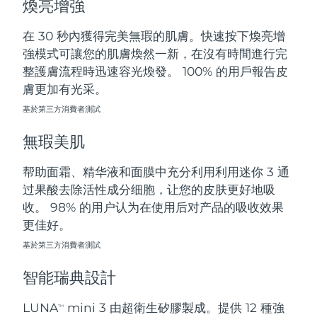
煥亮增強
斯洛伐克
預計送達日期
8/12/26
在 30 秒內獲得完美無瑕的肌膚。快速按下煥亮增
斯洛維尼亞
預計送達日期
8/12/26
強模式可讓您的肌膚煥然一新，在沒有時間進行完
整護膚流程時迅速容光煥發。 100% 的用戶報告皮
南非
預計送達日期
8/20/26
膚更加有光采。
基於第三方消費者測試
南韓
預計送達日期
8/14/26
無瑕美肌
西班牙
預計送達日期
8/12/26
帮助面霜、精华液和面膜中充分利用利用迷你 3 通
瑞典
預計送達日期
8/12/26
过果酸去除活性成分细胞，让您的皮肤更好地吸
收。 98% 的用户认为在使用后对产品的吸收效果
瑞士
預計送達日期
8/12/26
更佳好。
台灣
基於第三方消費者測試
預計送達日期
8/17/26
智能瑞典設計
泰國
預計送達日期
8/16/26
LUNA
mini 3 由超衛生矽膠製成。提供 12 種強
TM
土耳其
預計送達日期
8/13/26