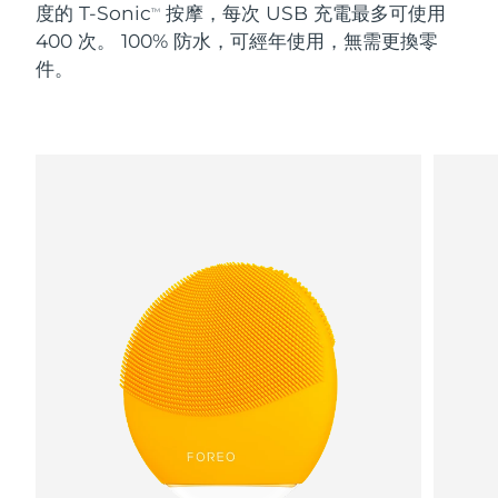
度的 T-Sonic
按摩，每次 USB 充電最多可使用
TM
400 次。 100% 防水，可經年使用，無需更換零
阿拉伯聯合大公國
預計送達日期
8/13/26
件。
英國
預計送達日期
8/12/26
美國
預計送達日期
8/13/26
烏茲別克
預計送達日期
8/17/26
越南
預計送達日期
8/18/26