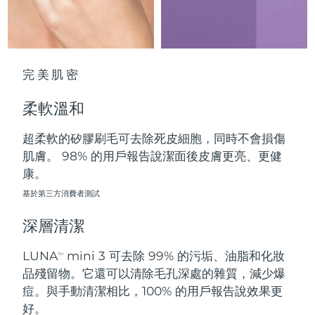
中國澳門特別行政區
預計送達日期
8/14/26
馬來西亞
預計送達日期
8/15/26
完美肌密
馬爾他
預計送達日期
8/12/26
柔軟溫和
墨西哥
預計送達日期
8/16/26
超柔軟的矽膠刷毛可去除死皮細胞，同時不會損傷
摩納哥
預計送達日期
8/13/26
肌膚。 98% 的用戶報告說潔面後皮膚更亮、更健
康。
荷蘭
預計送達日期
8/12/26
基於第三方消費者測試
紐西蘭
預計送達日期
8/12/26
深層清潔
挪威
預計送達日期
8/12/26
LUNA
mini 3 可去除 99% 的污垢、油脂和化妝
TM
品殘留物。它還可以清除毛孔深處的雜質，減少爆
阿曼
預計送達日期
8/15/26
痘。與手動清潔相比，100% 的用戶報告說效果更
好。
菲律賓
預計送達日期
8/15/26