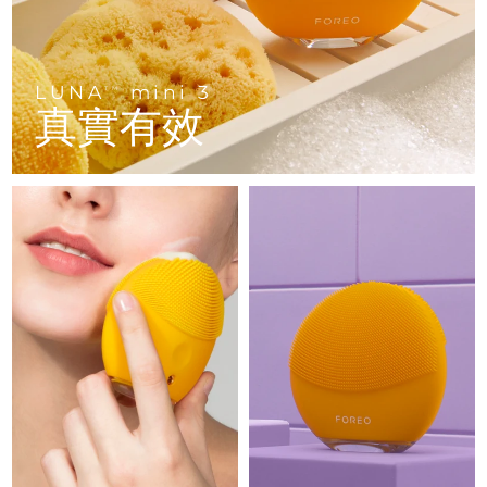
Advanced pore care essentials
以色列
預計送達日期
8/16/26
For healthy hair
18% PAP
護膚品
男士
義大利
預計送達日期
8/12/26
LUNA
mini 3
TM
日本
預計送達日期
8/15/26
真實有效
澤西島
預計送達日期
8/17/26
全部購買
哈薩克
預計送達日期
8/14/26
FOREO APP
科威特
預計送達日期
8/12/26
關於我們
拉脫維亞
預計送達日期
8/12/26
黎巴嫩
預計送達日期
8/13/26
立陶宛
預計送達日期
8/12/26
盧森堡
預計送達日期
8/12/26