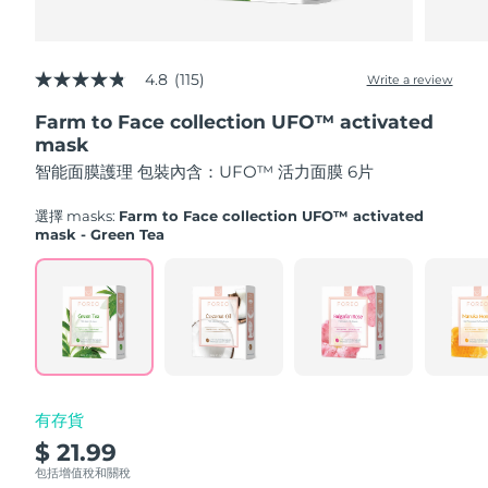
Advanced pore care essentials
以色列
預計送達日期
8/14/26
For healthy hair
18% PAP
護膚品
男士
義大利
預計送達日期
8/10/26
4.8
(115)
Write a review
4.8
out
日本
預計送達日期
8/13/26
Farm to Face collection UFO™ activated
of
5
mask
澤西島
stars,
預計送達日期
8/15/26
全部購買
智能面膜護理 包裝內含：UFO™ 活力面膜 6片
average
rating
哈薩克
value.
預計送達日期
8/12/26
選擇 masks:
Farm to Face collection UFO™ activated
Read
mask - Green Tea
115
FOREO APP
科威特
預計送達日期
8/10/26
Reviews.
Same
page
關於我們
拉脫維亞
預計送達日期
8/10/26
link.
黎巴嫩
預計送達日期
8/11/26
立陶宛
預計送達日期
8/10/26
有存貨
$ 21.99
盧森堡
預計送達日期
8/10/26
包括增值稅和關稅