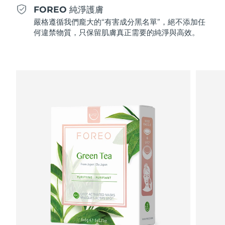
Professional IPL hair removal device
Microcurrent body toning
All hair treatments
All FAQ™ skincare
FOREO 純淨護膚
德國
預計送達日期
8/10/26
嚴格遵循我們龐大的“有害成分黑名單”，絕不添加任
FAQ™產品
FAQ™產品
痘肌護理
眼部護理
何違禁物質，只保留肌膚真正需要的純淨與高效。
直布羅陀
PEACH™ 2
LUNA™ 4 body
預計送達日期
8/14/26
FAQ™ products
All anti-aging treatments
All LED treatments
ESPADA™ 2 plus
BEAR™ 2 eyes & lips
IPL hair removal
Massaging body brush
All toning treatments
希臘
預計送達日期
8/10/26
Recurring acne LED therapy
Microcurrent line smoothing device
中國香港特別行政區
預計送達日期
8/11/26
PEACH™ 2 go
SUPERCHARGED™ serum
護發
毛孔護理
ESPADA™ 2
IRIS™ 2
Travel-friendly IPL hair removal
Firming body serum
匈牙利
LUNA™ 4 hair
預計送達日期
8/10/26
KIWI™ derma
Acne treatment device
Rejuvenating eye massager
NEW
2-in-1 LED scalp massager
Diamond microdermabrasion .
冰島
預計送達日期
8/11/26
PEACH™ Cooling Prep Gel
ESPADA™ Blemish Solution
眼部護膚
牙齒美白
Cooling IPL hair removal gel
印尼
預計送達日期
8/8/26
FLIP™ play advanced
KIWI™
Concentrated acne gel
Advanced eye care treatment
issa™ Teeth Whitening Set
LED light hairbrush
Blackhead remover
愛爾蘭
預計送達日期
8/10/26
更多的
Dual LED + sonic device & 18% PAP gel
ESPADA™ 設備
眼部護理設備
曼島
預計送達日期
8/12/26
LUNA™ Dual-Peptide Scalp
KIWI™ 皮肤护理
All acne treatment devices
All revitalizing eye massagers
Serum
issa™ Teeth Whitening Gel