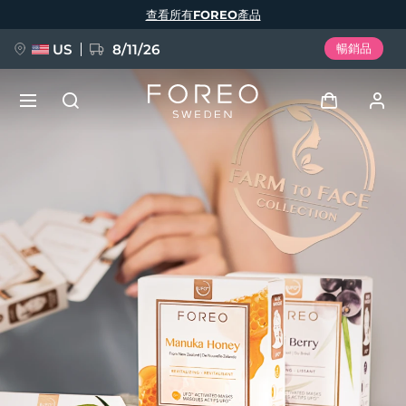
移
查看所有FOREO產品
至
主
內
容
US
8/11/26
暢銷品
新品
登入
語言
BREAKING NEWS
用戶信息
English
Deutsch
Español
我的設備
FAQ™ Pure Beauty-Tech Elixir
Français
Italiano
Português
我的訂單
Polski
Svenska
Русский
Türkçe
简体中文
繁體中文
我的地址
issa™ Teeth Whitening Set
我的訂閱