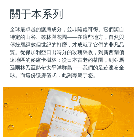
瑞典美膚護理
奧地利
預計送達日期
8/10/26
關于本系列
巴林
預計送達日期
8/11/26
全球最卓越的護膚成分，並非隨處可得。它們源自
面部清潔
緊致提拉
特定的山谷、叢林與花園——在這些地方，自然與
比利時
預計送達日期
8/10/26
傳統曆經數個世紀的打磨，才成就了它們的非凡品
LUNA™ 4 套裝
BEAR™ 2 套裝
質。
從保加利亞日出時分的玫瑰采收，到新西蘭偏
百慕達
預計送達日期
8/16/26
Anti-aging massage
Microcurrent toning
遠地區的麥盧卡樹林；從日本古老的茶園，到亞馬
波士尼亞與赫塞哥維納
遜雨林乃至熱帶太平洋群島——我們的足迹遍布全
預計送達日期
8/13/26
補水保濕
口腔護理
球。而這份護膚儀式，此刻專屬于您。
LUNA™ 4 Plus
BEAR™ 2 go
汶萊
預計送達日期
8/15/26
UFO™ 3 套裝
issa™ 4
Massage, LED heating
Microcurrent toning on-the-go
FAQ™ 抗老護理
Deep facial hydration
Hybrid silicone sonic toothbrush
保加利亞
預計送達日期
8/10/26
NEW
LUNA™ 4 Men
BEAR™ 2 eyes & lips
加拿大
預計送達日期
8/14/26
UFO™ 3 LED
issa™ 4 plus
For men, anti-aging massage
Microcurrent line smoothing device
Near-infrared and red light therapy
Smart hybrid silicone sonic toothbrush
智利
預計送達日期
8/14/26
device
抗老
LED 護理