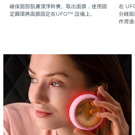
確保面部肌膚潔淨幹爽。取出面膜，使用固
在 UF
斯洛伐克
預計送達日期
8/10/26
定圓環將面膜固定在UFO™ 設備上。
分鍾面
斯洛維尼亞
預計送達日期
8/10/26
作滑過
南非
預計送達日期
8/18/26
南韓
預計送達日期
8/12/26
西班牙
預計送達日期
8/10/26
瑞典
預計送達日期
8/10/26
瑞士
預計送達日期
8/10/26
台灣
預計送達日期
8/15/26
泰國
預計送達日期
8/14/26
土耳其
預計送達日期
8/11/26