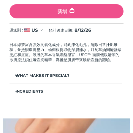
中國澳門特別行政區
預計送達日期
8/12/26
新增
馬來西亞
預計送達日期
8/13/26
8/12/26
US
运送到 :
預計送達日期:
馬爾他
預計送達日期
8/10/26
日本綠茶富含強效抗氧化成分，能夠淨化毛孔，清除日常汙垢堆
墨西哥
預計送達日期
8/14/26
積，並抵禦環境壓力。榆樹根提取物深層補水，月見草油則能舒緩
泛紅和痘痘。淡淡的草本香氣喚醒感官，UFO™ 面膜儀以清涼的
冰膚療法鎖住每壹滴精華，爲倦怠肌膚帶來煥然壹新的體驗。
摩納哥
預計送達日期
8/11/26
WHAT MAKES IT SPECIAL?
荷蘭
預計送達日期
8/10/26
松針提取物能夠調節皮脂分泌，縮小毛孔，完美控油。
紐西蘭
預計送達日期
8/10/26
INGREDIENTS
葛根提取物可以減輕浮腫，淡化黑眼圈，撫平細紋，令肌膚煥
發活力。
水/水/水族，丁二醇，茶葉提取物，1,2-己二醇，羟基苯乙酮，聚丙
挪威
預計送達日期
8/10/26
舒緩濕疹、痤瘡和肌膚刺激，爲需要額外呵護的肌膚提供舒緩
烯酸鈉，泛醇，尿囊素，聚甘油-4 癸酸酯，甘草酸二鉀，香精/香
的急救。
料，沼澤松葉提取物，榆樹根提取物，月見草花提取物，葛根提取
物
阿曼
抵禦汙染和環境毒素，讓肌膚全天自由呼吸。
預計送達日期
8/13/26
輕盈配方，吸收迅速，不留殘余，令肌膚清爽啞光，散發自然
光澤。
菲律賓
預計送達日期
8/13/26