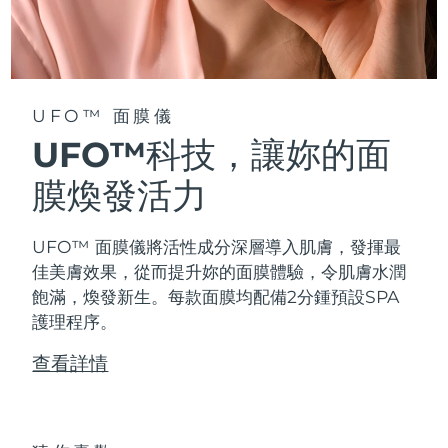
阿拉伯聯合大公國
預計送達日期
8/11/26
英國
預計送達日期
8/10/26
UFO™ 面膜儀
美國
預計送達日期
8/11/26
UFO™科技，讓妳的面
烏茲別克
膜煥發活力
預計送達日期
8/15/26
越南
預計送達日期
8/16/26
UFO™ 面膜儀將活性成分深層導入肌膚，發揮最
佳美膚效果，從而提升妳的面膜體驗，令肌膚水潤
飽滿，煥發新生。每款面膜均配備2分鍾預設SPA
護理程序。
查看詳情