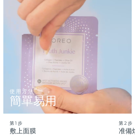
僅需 2 分鍾，即可實現肌膚徹底重置——讓這份純淨的新生，
輕松融入您最繁忙的晨間節奏。
波蘭
預計送達日期
8/11/26
葡萄牙
預計送達日期
8/10/26
波多黎各
預計送達日期
8/12/26
卡達
預計送達日期
8/11/26
留尼旺
預計送達日期
8/15/26
羅馬尼亞
預計送達日期
8/10/26
使用方法
簡單易用
俄羅斯
預計送達日期
8/18/26
沙烏地阿拉伯
預計送達日期
8/11/26
第1步
第2步
新加坡
預計送達日期
8/12/26
敷上面膜
准備