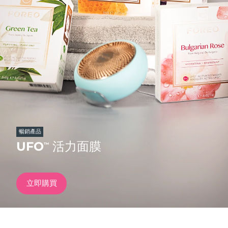
發貨國家
美國
預計送達日期
8/11/26
FAQ™ Dual LED Panel
英國
預計送達日期
8/10/26
熱門產品
西班牙
預計送達日期
8/10/26
澳洲
預計送達日期
8/13/26
法國
預計送達日期
8/10/26
暢銷產品
特別優惠
暢銷產品
UFO
活力面膜
™
德國
預計送達日期
8/10/26
加拿大
預計送達日期
8/14/26
立即購買
紅光療法
澳洲
預計送達日期
8/13/26