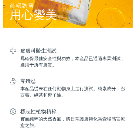
FAQ™ 101
FAQ™ 201
中國
LUNA™ 4 mini
面部提拉護理
預計送達日期
8/10/26
高端護膚
NEW
issa™ 4 smile
UFO™ 3 mini
Clinical anti-aging
LED mask
用心變美
For young skin, T-zone
Premium anti-aging skincare
哥倫比亞
預計送達日期
8/14/26
Hybrid silicone sonic toothbrush
Red light therapy device for young skin
生髮
肌膚年輕化
克羅埃西亞
預計送達日期
8/10/26
FAQ™ 102
FAQ™ 202
LUNA™ 4 go
BEAR™ 設備
FAQ™ 301
FAQ™ 501
issa™ 4 baby
UFO™ 3 go
Advanced clinical anti-aging
LED mask
For travel or gym bag
All premium facelift devices
NEW
賽普勒斯
預計送達日期
8/11/26
LED hair strengthening scalp massager
Full-Spectrum Red Light Therapy
For ages 0-3
Portable red light therapy
皮膚科醫生測試
爲確保最佳安全性與功效，本産品已通過專業測試，
捷克
預計送達日期
8/10/26
FAQ™ 103
FAQ™ 211
LUNA™護膚
保健品
適用于所有膚質。
FAQ™ Scalp Serum
FAQ™ 502
issa™ Teeth Whitening Set
面膜
Luxurious clinical anti-aging set
Anti-aging neck & décolleté LED mask
Premium cleansers & balm
丹麥
預計送達日期
8/10/26
Scalp recovery probiotic serum
Full-Spectrum Red Light Therapy
Dual LED + sonic device & 18% PAP gel
Rejuvenation & hydration
零殘忍
專業治療
愛沙尼亞
預計送達日期
8/10/26
本産品從未在任何動物身上進行測試。純素成分：巴
FAQ™ P1 Primer
FAQ™ 221
LUNA™ 設備
西莓、綠茶和椰子油。
FAQ™護膚品
ISSA™ 設備
UFO™ 設備
Manuka honey primer
Anti-aging LED hand mask
芬蘭
FAQ™ Red Light Serum
預計送達日期
8/10/26
All facial cleansing devices
All FAQ™ skincare
All silicone sonic toothbrushes
All deep facial hydration devices
標志性植物精粹
法國
預計送達日期
8/10/26
脫毛
身體護理
實而純粹的天然香氣，將日常護膚轉化爲壹場感官療
FAQ™護膚品
FAQ™護膚品
愈之旅。
PEACH™ 2 Pro Max
BEAR™ 2 body
FAQ™產品
FAQ™ skincare
法屬玻里尼西亞
預計送達日期
8/14/26
All FAQ™ skincare
All FAQ™ skincare