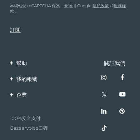
本網站受 reCAPTCHA 保護，並適用 Google
隱私政策
和
服務條
款
。
幫助
關註我們
聯繫我們
我的帳號
訂單與運輸
產品註冊
企業
保修與退換貨
客服支持
關於FOREO
常見問題
100%安全支付
夥伴計畫
電池資訊
Bazaarvoice口碑
聯盟新聞