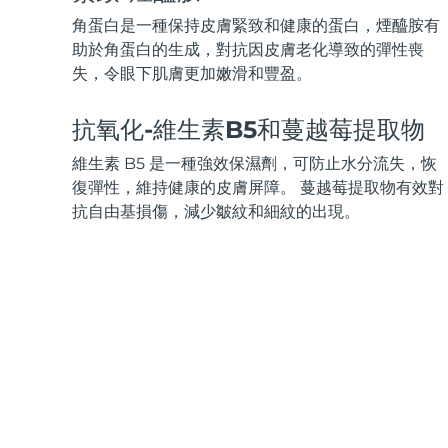
KIWI™ 皮肤护理
All acne treatment devices
All revitalizing eye massagers
Serum
issa™ Teeth Whitening Gel
角蛋白是一種保持皮膚緊致和健康的蛋白，煙醯胺有
Advanced pore care essentials
For healthy hair
18% PAP
助於角蛋白的生成，對抗因皮膚老化導致的彈性喪
失，令眼下肌膚更加嫩滑和豐盈。
護膚品
男士
抗氧化-維生素B5和蔓越莓提取物
維生素 B5 是一種強效保濕劑，可防止水分流失，恢
全部購買
復彈性，維持健康的皮膚屏障。 蔓越莓提取物有效對
抗自由基損傷，減少皺紋和細紋的出現。
FOREO APP
關於我們