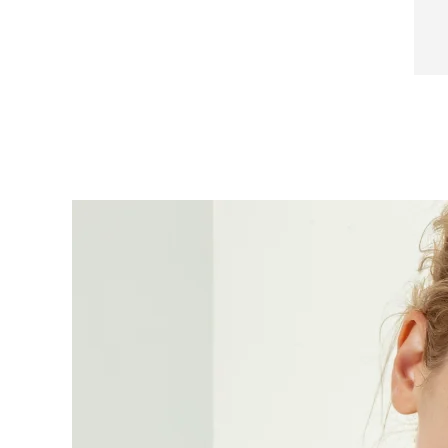
Near-infrared and red light therapy device
Smart hybrid silicone sonic toothbrush
抗老
LED 護理
LUNA™ 4 mini
面部提拉護理
FAQ™ 101
FAQ™ 201
UFO™ 3 mini
issa™ 4 smile
For young skin, T-zone
Premium anti-aging skincare
NEW
Clinical anti-aging
LED mask
Red light therapy device for young skin
Hybrid silicone sonic toothbrush
生髮
LUNA™ 4 go
BEAR™ 設備
肌膚年輕化
FAQ™ 102
FAQ™ 202
UFO™ 3 go
issa™ 4 baby
For travel or gym bag
All premium facelift devices
FAQ™ 301
FAQ™ 501
Advanced clinical anti-aging
LED mask
Portable red light therapy
For ages 0-3
NEW
LED hair strengthening scalp massager
Full-Spectrum Red Light Therapy
LUNA™護膚
FAQ™ 103
FAQ™ 211
保健品
面膜
issa™ Teeth Whitening Set
Premium cleansers & balm
FAQ™ Scalp Serum
FAQ™ 502
Luxurious clinical anti-aging set
Anti-aging neck & décolleté LED mask
Rejuvenation & hydration
Dual LED + sonic device & 18% PAP gel
Scalp recovery probiotic serum
Full-Spectrum Red Light Therapy
LUNA™ 設備
專業治療
FAQ™ P1 Primer
FAQ™ 221
UFO™ 設備
ISSA™ 設備
All facial cleansing devices
FAQ™護膚品
Manuka honey primer
Anti-aging LED hand mask
FAQ™ Red Light Serum
All deep facial hydration devices
All silicone sonic toothbrushes
All FAQ™ skincare