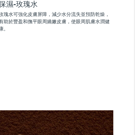
保濕-玫瑰水
玫瑰水可強化皮膚屏障，減少水分流失並預防乾燥，
有助於豐盈和撫平眼周嬌嫩皮膚，使眼周肌膚水潤健
康。