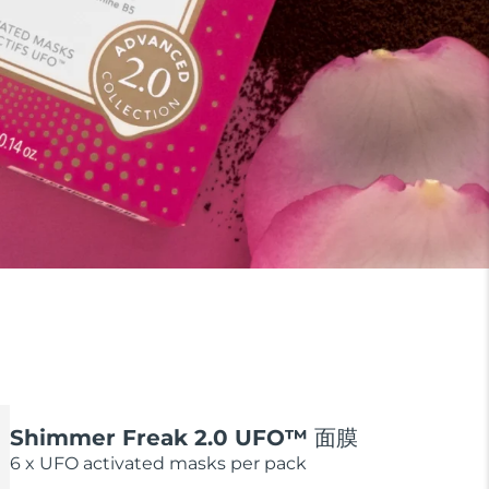
Shimmer Freak 2.0 UFO™ 面膜
6 x UFO activated masks per pack