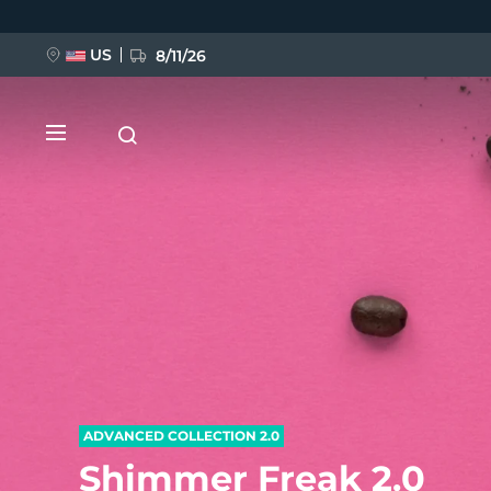
移
至
主
內
US
8/11/26
容
新品
BREAKING NEWS
FAQ™ Pure Beauty-Tech Elixir
ADVANCED COLLECTION 2.0
Shimmer Freak 2.0