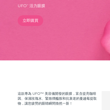
UFO
活力眼膜
TM
issa™ Teeth Whitening Set
立即購買
FAQ™ Dual LED Panel
熱門產品
特別優惠
暢銷產品
這款專為 UFO™ 美容儀開發的眼膜，富含提亮咖啡
因、保濕玫瑰水、緊致煙醯胺和抗衰老的蔓越莓提取
物，讓您疲勞的眼睛瞬間煥然一新！