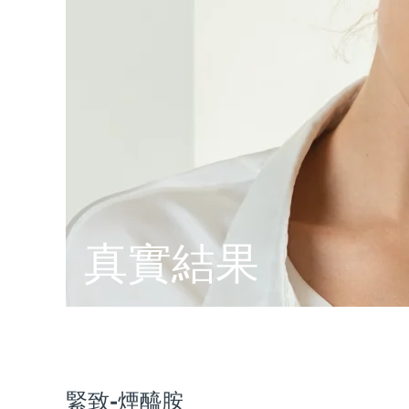
脫毛
FAQ™護膚品
身體護理
FAQ™護膚品
FAQ™產品
FAQ™ skincare
All FAQ™ skincare
All FAQ™ skincare
PEACH™ 2 Pro Max
BEAR™ 2 body
All hair treatments
All FAQ™ skincare
Professional IPL hair removal device
Microcurrent body toning
FAQ™產品
FAQ™產品
痘肌護理
FAQ™ products
眼部護理
All anti-aging treatments
All LED treatments
PEACH™ 2
LUNA™ 4 body
All toning treatments
ESPADA™ 2 plus
BEAR™ 2 eyes & lips
IPL hair removal
Massaging body brush
Recurring acne LED therapy
Microcurrent line smoothing device
PEACH™ 2 go
SUPERCHARGED™ serum
護發
毛孔護理
ESPADA™ 2
IRIS™ 2
Travel-friendly IPL hair removal
Firming body serum
LUNA™ 4 hair
KIWI™ derma
真實結果
Acne treatment device
Rejuvenating eye massager
NEW
2-in-1 LED scalp massager
Diamond microdermabrasion .
PEACH™ Cooling Prep Gel
ESPADA™ Blemish Solution
眼部護膚
牙齒美白
Cooling IPL hair removal gel
FLIP™ play advanced
KIWI™
Concentrated acne gel
Advanced eye care treatment
issa™ Teeth Whitening Set
LED light hairbrush
Blackhead remover
Dual LED + sonic device & 18% PAP gel
更多的
ESPADA™ 設備
眼部護理設備
緊致-煙醯胺
LUNA™ Dual-Peptide Scalp