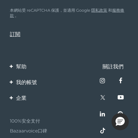
本網站受 reCAPTCHA 保護，並適用 Google
隱私政策
和
服務條
款
。
幫助
關註我們
聯繫我們
我的帳號
訂單與運輸
產品註冊
企業
保修與退換貨
客服支持
關於FOREO
常見問題
100%安全支付
夥伴計畫
電池資訊
Bazaarvoice口碑
聯盟新聞