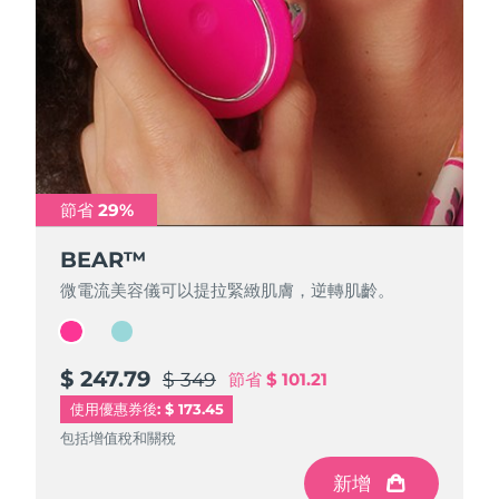
FAQ™ 101
FAQ™ 201
中國
LUNA™ 4 mini
面部提拉護理
預計送達日期
8/11/26
NEW
issa™ 4 smile
UFO™ 3 mini
Clinical anti-aging
LED mask
For young skin, T-zone
Premium anti-aging skincare
哥倫比亞
預計送達日期
8/15/26
Hybrid silicone sonic toothbrush
Red light therapy device for young skin
生髮
肌膚年輕化
克羅埃西亞
預計送達日期
8/11/26
FAQ™ 102
FAQ™ 202
LUNA™ 4 go
BEAR™ 設備
FAQ™ 301
FAQ™ 501
issa™ 4 baby
UFO™ 3 go
Advanced clinical anti-aging
LED mask
For travel or gym bag
All premium facelift devices
NEW
賽普勒斯
預計送達日期
8/12/26
LED hair strengthening scalp massager
Full-Spectrum Red Light Therapy
For ages 0-3
Portable red light therapy
節省 29%
節省 29%
捷克
預計送達日期
8/11/26
FAQ™ 103
FAQ™ 211
LUNA™護膚
保健品
FAQ™ Scalp Serum
FAQ™ 502
issa™ Teeth Whitening Set
BEAR™
BEAR™
面膜
Luxurious clinical anti-aging set
Anti-aging neck & décolleté LED mask
Premium cleansers & balm
丹麥
預計送達日期
8/11/26
Scalp recovery probiotic serum
Full-Spectrum Red Light Therapy
Dual LED + sonic device & 18% PAP gel
Rejuvenation & hydration
微電流美容儀可以提拉緊緻肌膚，逆轉肌齡。
微電流美容儀可以提拉緊緻肌膚，逆轉肌齡。
專業治療
愛沙尼亞
預計送達日期
8/11/26
FAQ™ P1 Primer
FAQ™ 221
LUNA™ 設備
FAQ™護膚品
ISSA™ 設備
UFO™ 設備
Manuka honey primer
Anti-aging LED hand mask
芬蘭
FAQ™ Red Light Serum
預計送達日期
8/11/26
$ 247.79
$ 233.59
All facial cleansing devices
$ 349
$ 329
節省
節省
$ 101.21
$ 95.41
All FAQ™ skincare
All silicone sonic toothbrushes
All deep facial hydration devices
使用優惠券後: $ 173.45
法國
預計送達日期
8/11/26
脫毛
身體護理
包括增值稅和關稅
包括增值稅和關稅
FAQ™護膚品
FAQ™護膚品
PEACH™ 2 Pro Max
BEAR™ 2 body
FAQ™產品
FAQ™ skincare
法屬玻里尼西亞
預計送達日期
8/15/26
新增
新增
All FAQ™ skincare
All FAQ™ skincare