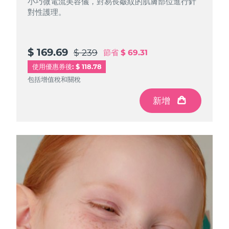
小巧微電流美容儀，對易長皺紋的肌膚部位進行針
對性護理。
阿拉伯聯合大公國
預計送達日期
8/12/26
英國
預計送達日期
8/11/26
$ 169.69
$ 239
節省
$ 69.31
使用優惠券後: $ 118.78
美國
預計送達日期
8/12/26
包括增值稅和關稅
烏茲別克
預計送達日期
8/16/26
新增
越南
預計送達日期
8/17/26