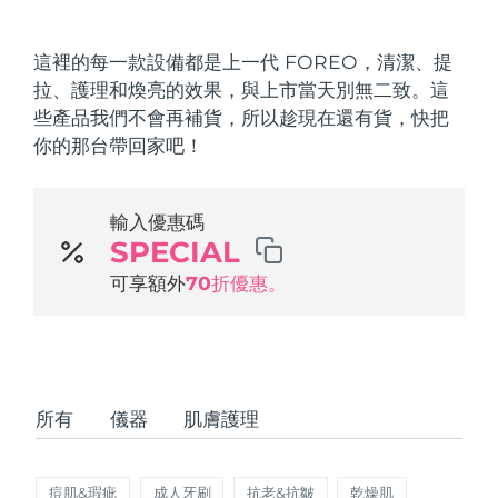
發貨國家
這裡的每一款設備都是上一代 FOREO，清潔、提
美國
預計送達日期
8/12/26
拉、護理和煥亮的效果，與上市當天別無二致。這
FAQ™ Dual LED Panel
些產品我們不會再補貨，所以趁現在還有貨，快把
英國
預計送達日期
8/11/26
你的那台帶回家吧！
熱門產品
西班牙
預計送達日期
8/11/26
輸入優惠碼
澳洲
預計送達日期
8/14/26
SPECIAL
法國
可享額外
70折優惠。
預計送達日期
8/11/26
特別優惠
暢銷產品
德國
預計送達日期
8/11/26
加拿大
預計送達日期
8/15/26
所有
儀器
肌膚護理
紅光療法
澳洲
預計送達日期
8/14/26
痘肌&瑕疵
成人牙刷
抗老&抗皺
乾燥肌