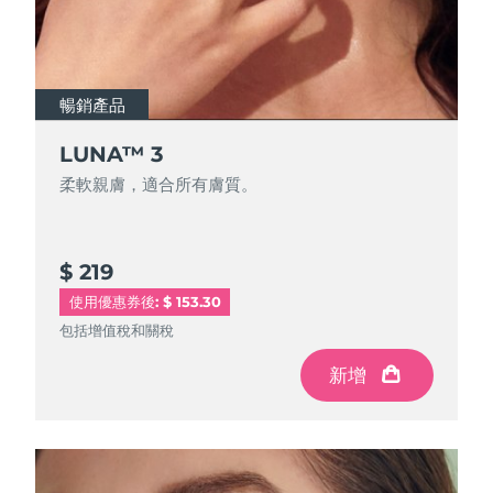
Advanced pore care essentials
以色列
預計送達日期
8/15/26
For healthy hair
18% PAP
護膚品
男士
義大利
預計送達日期
8/11/26
暢銷產品
日本
預計送達日期
8/14/26
LUNA™ 3
澤西島
預計送達日期
8/16/26
全部購買
柔軟親膚，適合所有膚質。
哈薩克
預計送達日期
8/13/26
FOREO APP
科威特
預計送達日期
8/11/26
$ 219
使用優惠券後: $ 153.30
關於我們
拉脫維亞
預計送達日期
8/11/26
包括增值稅和關稅
黎巴嫩
預計送達日期
8/12/26
新增
立陶宛
預計送達日期
8/11/26
盧森堡
預計送達日期
8/11/26