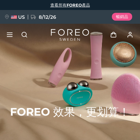
移
查看所有FOREO產品
至
主
內
容
US
8/12/26
暢銷品
新品
登入
語言
BREAKING NEWS
用戶信息
English
Deutsch
Español
我的設備
FAQ™ Pure Beauty-Tech Elixir
Français
Italiano
Português
我的訂單
Polski
Svenska
Русский
FOREO 效果，更划算！
Türkçe
简体中文
繁體中文
我的地址
issa™ Teeth Whitening Set
我的訂閱