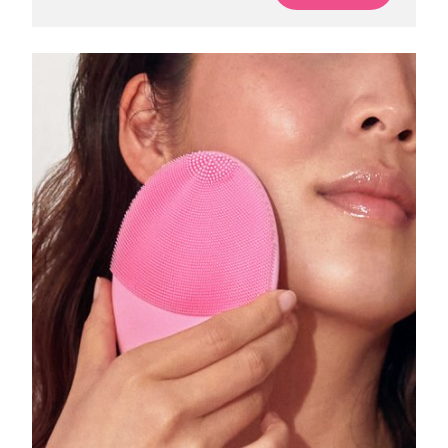
Professional IPL hair removal device
Microcurrent body toning
All hair treatments
All FAQ™ skincare
德國
預計送達日期
8/11/26
FAQ™產品
FAQ™產品
痘肌護理
眼部護理
直布羅陀
PEACH™ 2
LUNA™ 4 body
預計送達日期
8/15/26
FAQ™ products
All anti-aging treatments
All LED treatments
ESPADA™ 2 plus
BEAR™ 2 eyes & lips
IPL hair removal
Massaging body brush
All toning treatments
希臘
預計送達日期
8/11/26
Recurring acne LED therapy
Microcurrent line smoothing device
中國香港特別行政區
預計送達日期
8/12/26
PEACH™ 2 go
SUPERCHARGED™ serum
護發
毛孔護理
ESPADA™ 2
IRIS™ 2
Travel-friendly IPL hair removal
Firming body serum
匈牙利
LUNA™ 4 hair
預計送達日期
8/11/26
KIWI™ derma
Acne treatment device
Rejuvenating eye massager
NEW
2-in-1 LED scalp massager
Diamond microdermabrasion .
冰島
預計送達日期
8/12/26
PEACH™ Cooling Prep Gel
ESPADA™ Blemish Solution
眼部護膚
牙齒美白
Cooling IPL hair removal gel
印尼
預計送達日期
8/9/26
FLIP™ play advanced
KIWI™
Concentrated acne gel
Advanced eye care treatment
issa™ Teeth Whitening Set
LED light hairbrush
Blackhead remover
愛爾蘭
預計送達日期
8/11/26
更多的
Dual LED + sonic device & 18% PAP gel
ESPADA™ 設備
眼部護理設備
曼島
預計送達日期
8/13/26
LUNA™ Dual-Peptide Scalp
KIWI™ 皮肤护理
All acne treatment devices
All revitalizing eye massagers
Serum
issa™ Teeth Whitening Gel