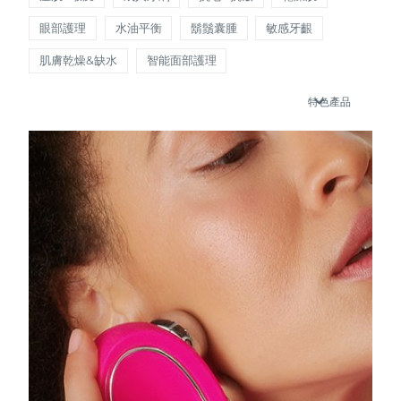
瑞典美膚護理
奧地利
眼部護理
水油平衡
鬍鬚囊腫
敏感牙齦
預計送達日期
8/11/26
肌膚乾燥&缺水
智能面部護理
巴林
預計送達日期
8/12/26
特色產品
面部清潔
緊致提拉
比利時
預計送達日期
8/11/26
LUNA™ 4 套裝
BEAR™ 2 套裝
百慕達
預計送達日期
8/17/26
Anti-aging massage
Microcurrent toning
波士尼亞與赫塞哥維納
預計送達日期
8/14/26
補水保濕
口腔護理
LUNA™ 4 Plus
BEAR™ 2 go
汶萊
預計送達日期
8/16/26
UFO™ 3 套裝
issa™ 4
Massage, LED heating
Microcurrent toning on-the-go
FAQ™ 抗老護理
Deep facial hydration
Hybrid silicone sonic toothbrush
保加利亞
預計送達日期
8/11/26
NEW
LUNA™ 4 Men
BEAR™ 2 eyes & lips
加拿大
預計送達日期
8/15/26
UFO™ 3 LED
issa™ 4 plus
For men, anti-aging massage
Microcurrent line smoothing device
Near-infrared and red light therapy
Smart hybrid silicone sonic toothbrush
智利
預計送達日期
8/15/26
device
抗老
LED 護理