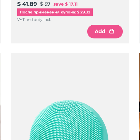
$ 41.89
$ 59
save
$ 17.11
После применения купона: $ 29.32
VAT and duty incl.
Add