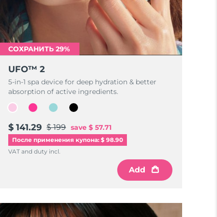
СОХРАНИТЬ 29%
UFO™ 2
5-in-1 spa device for deep hydration & better
absorption of active ingredients.
$ 141.29
$ 199
save
$ 57.71
После применения купона: $ 98.90
VAT and duty incl.
Add