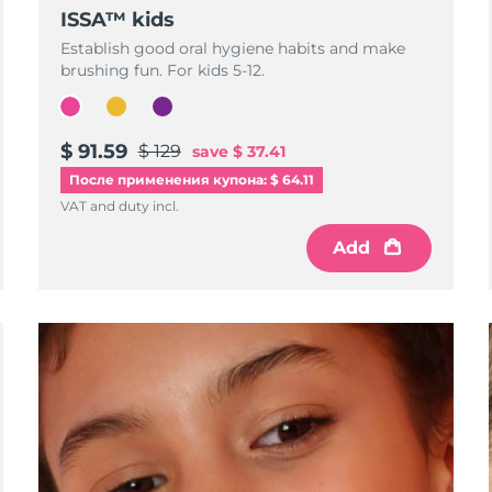
ISSA™ kids
Establish good oral hygiene habits and make
brushing fun. For kids 5-12.
$ 91.59
$ 129
save
$ 37.41
После применения купона: $ 64.11
VAT and duty incl.
Add