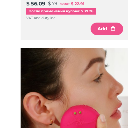
$ 56.09
$ 79
save
$ 22.91
После применения купона: $ 39.26
VAT and duty incl.
Add