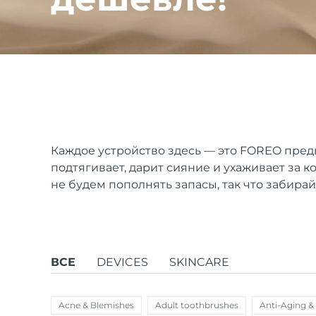
issa™ Teeth Whitening Set
FAQ™ Dual LED Panel
Каждое устройство здесь — это FOREO пред
подтягивает, дарит сияние и ухаживает за к
ПОДАРКИ И НАБОРЫ
не будем пополнять запасы, так что забирай
Специальные
предложения
БЕСТСЕЛЛЕРЫ
ВСЕ
DEVICES
SKINCARE
Acne & Blemishes
Adult toothbrushes
Anti-Aging &