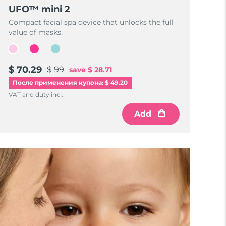
UFO™ mini 2
Compact facial spa device that unlocks the full
value of masks.
$ 70.29
$ 99
save
$ 28.71
После применения купона: $ 49.20
VAT and duty incl.
Add