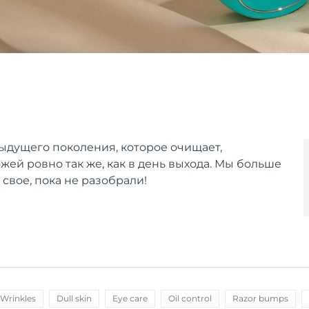
ыдущего поколения, которое очищает,
ожей ровно так же, как в день выхода. Мы больше
 свое, пока не разобрали!
 Wrinkles
Dull skin
Eye care
Oil control
Razor bumps