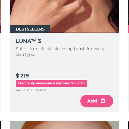
BESTSELLERS
LUNA™ 3
Soft silicone facial cleansing brush for every
skin type.
$ 219
После применения купона: $ 153.30
VAT and duty incl.
Add