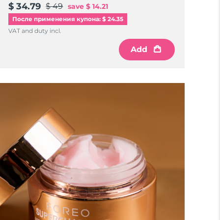
$ 34.79
$ 49
save
$ 14.21
После применения купона: $ 24.35
VAT and duty incl.
Add