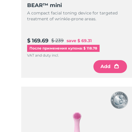
Уход KIWI™
All acne treatment devices
All revitalizing eye massagers
Serum
BEAR™ mini
issa™ Teeth Whitening Gel
Advanced pore care essentials
For healthy hair
A compact facial toning device for targeted
18% PAP
treatment of wrinkle-prone areas.
Косметика
Для мужчин
$ 169.69
$ 239
save
$ 69.31
После применения купона: $ 118.78
Купить
VAT and duty incl.
Add
FOREO APP
ПОДРОБНЕЕ