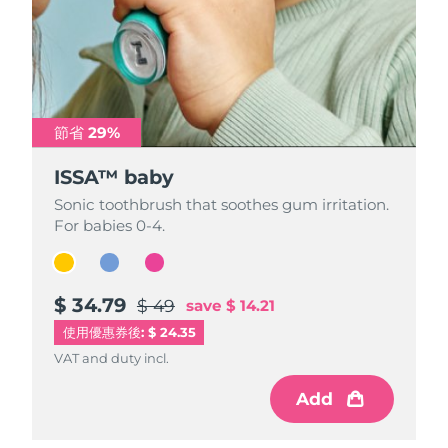
節省 29%
節省 29%
節省 29%
ISSA™ baby
ISSA™ baby
ISSA™ baby
Sonic toothbrush that soothes gum irritation.
Sonic toothbrush that soothes gum irritation.
Sonic toothbrush that soothes gum irritation.
For babies 0-4.
For babies 0-4.
For babies 0-4.
$ 34.79
$ 34.79
$ 34.79
$ 49
$ 49
$ 49
save
save
save
$ 14.21
$ 14.21
$ 14.21
使用優惠券後: $ 24.35
VAT and duty incl.
VAT and duty incl.
VAT and duty incl.
Add
Add
Add