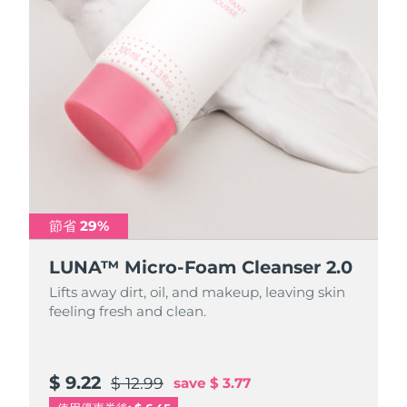
節省 29%
節省 29%
LUNA™ Micro-Foam Cleanser 2.0
LUNA™ Micro-Foam Cleanser 2.0
Lifts away dirt, oil, and makeup, leaving skin
Lifts away dirt, oil, and makeup, leaving skin
feeling fresh and clean.
feeling fresh and clean.
$ 9.22
$ 31.88
$ 12.99
$ 44.9
save
save
$ 3.77
$ 13.02