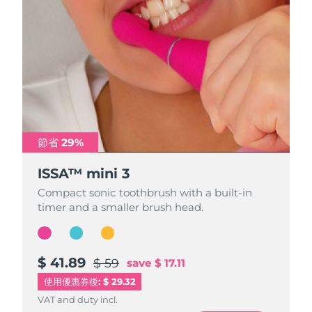
節省 29%
節省 29%
節省 29%
ISSA™ mini 3
ISSA™ mini 3
ISSA™ mini 3
Compact sonic toothbrush with a built-in
Compact sonic toothbrush with a built-in
Compact sonic toothbrush with a built-in
timer and a smaller brush head.
timer and a smaller brush head.
timer and a smaller brush head.
$ 41.89
$ 41.89
$ 41.89
$ 59
$ 59
$ 59
save
save
save
$ 17.11
$ 17.11
$ 17.11
使用優惠券後: $ 29.32
VAT and duty incl.
VAT and duty incl.
VAT and duty incl.