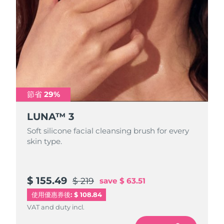
Advanced pore care essentials
以色列
預計送達日期
8/12/26
For healthy hair
18% PAP
護膚品
男士
義大利
預計送達日期
8/8/26
日本
預計送達日期
8/11/26
澤西島
預計送達日期
8/13/26
全部購買
節省 29%
哈薩克
預計送達日期
8/10/26
LUNA™ 3
FOREO APP
科威特
預計送達日期
8/8/26
Soft silicone facial cleansing brush for every
關於我們
skin type.
拉脫維亞
預計送達日期
8/8/26
黎巴嫩
預計送達日期
8/9/26
$ 155.49
$ 219
save
$ 63.51
立陶宛
預計送達日期
8/8/26
使用優惠券後: $ 108.84
VAT and duty incl.
盧森堡
預計送達日期
8/8/26