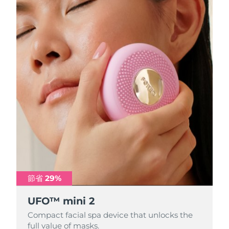
節省 29%
節省 29%
節省 29%
UFO™ mini 2
UFO™ mini 2
UFO™ mini 2
Compact facial spa device that unlocks the
Compact facial spa device that unlocks the
Compact facial spa device that unlocks the
full value of masks.
full value of masks.
full value of masks.