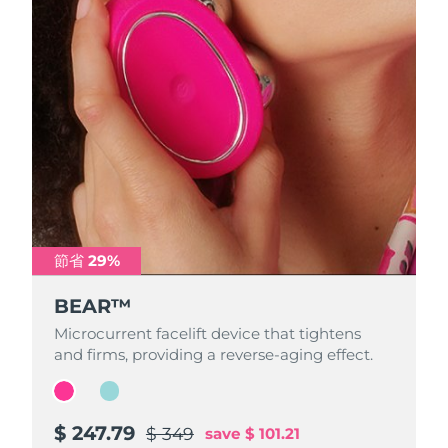
FAQ™ 101
FAQ™ 201
中國
LUNA™ 4 mini
面部提拉護理
預計送達日期
8/8/26
NEW
issa™ 4 smile
UFO™ 3 mini
Clinical anti-aging
LED mask
For young skin, T-zone
Premium anti-aging skincare
哥倫比亞
預計送達日期
8/12/26
Hybrid silicone sonic toothbrush
Red light therapy device for young skin
生髮
肌膚年輕化
克羅埃西亞
預計送達日期
8/8/26
FAQ™ 102
FAQ™ 202
LUNA™ 4 go
BEAR™ 設備
FAQ™ 301
FAQ™ 501
issa™ 4 baby
UFO™ 3 go
Advanced clinical anti-aging
LED mask
For travel or gym bag
All premium facelift devices
NEW
賽普勒斯
預計送達日期
8/9/26
LED hair strengthening scalp massager
Full-Spectrum Red Light Therapy
For ages 0-3
Portable red light therapy
捷克
預計送達日期
8/8/26
FAQ™ 103
FAQ™ 211
LUNA™護膚
保健品
FAQ™ Scalp Serum
FAQ™ 502
issa™ Teeth Whitening Set
面膜
Luxurious clinical anti-aging set
Anti-aging neck & décolleté LED mask
Premium cleansers & balm
丹麥
預計送達日期
8/8/26
Scalp recovery probiotic serum
Full-Spectrum Red Light Therapy
Dual LED + sonic device & 18% PAP gel
Rejuvenation & hydration
節省 29%
節省 29%
專業治療
愛沙尼亞
預計送達日期
8/8/26
BEAR™
BEAR™
FAQ™ P1 Primer
FAQ™ 221
LUNA™ 設備
FAQ™護膚品
ISSA™ 設備
UFO™ 設備
Microcurrent facelift device that tightens
Microcurrent facelift device that tightens
Manuka honey primer
Anti-aging LED hand mask
芬蘭
FAQ™ Red Light Serum
預計送達日期
8/8/26
All facial cleansing devices
All FAQ™ skincare
and firms, providing a reverse-aging effect.
and firms, providing a reverse-aging effect.
All silicone sonic toothbrushes
All deep facial hydration devices
法國
預計送達日期
8/8/26
脫毛
身體護理
FAQ™護膚品
FAQ™護膚品
PEACH™ 2 Pro Max
BEAR™ 2 body
FAQ™產品
FAQ™ skincare
法屬玻里尼西亞
預計送達日期
8/12/26
$ 247.79
$ 233.59
$ 349
$ 329
save
save
$ 101.21
$ 95.41
All FAQ™ skincare
All FAQ™ skincare