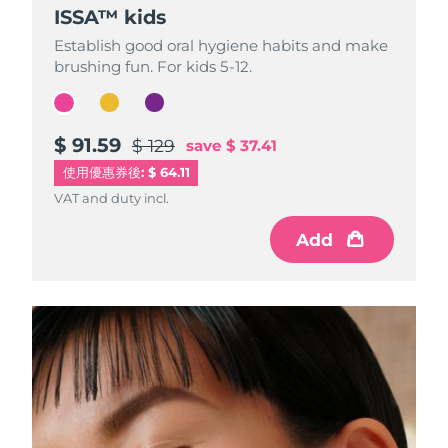
ISSA™ kids
ISSA™ kids
ISSA™ kids
Establish good oral hygiene habits and make
Establish good oral hygiene habits and make
Establish good oral hygiene habits and make
brushing fun. For kids 5-12.
brushing fun. For kids 5-12.
brushing fun. For kids 5-12.
$ 91.59
$ 91.59
$ 91.59
$ 129
$ 129
$ 129
save
save
save
$ 37.41
$ 37.41
$ 37.41
使用優惠券後: $ 64.11
VAT and duty incl.
VAT and duty incl.
VAT and duty incl.
Add
Add
Add