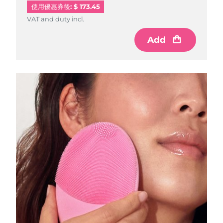
Professional IPL hair removal device
Microcurrent body toning
All hair treatments
All FAQ™ skincare
使用優惠券後: $ 173.45
德國
預計送達日期
8/8/26
VAT and duty incl.
VAT and duty incl.
FAQ™產品
FAQ™產品
痘肌護理
眼部護理
直布羅陀
PEACH™ 2
LUNA™ 4 body
預計送達日期
8/12/26
Add
Add
FAQ™ products
All anti-aging treatments
All LED treatments
ESPADA™ 2 plus
BEAR™ 2 eyes & lips
IPL hair removal
Massaging body brush
All toning treatments
希臘
預計送達日期
8/8/26
Recurring acne LED therapy
Microcurrent line smoothing device
中國香港特別行政區
預計送達日期
8/9/26
PEACH™ 2 go
SUPERCHARGED™ serum
護發
毛孔護理
ESPADA™ 2
IRIS™ 2
Travel-friendly IPL hair removal
Firming body serum
匈牙利
LUNA™ 4 hair
預計送達日期
8/8/26
KIWI™ derma
Acne treatment device
Rejuvenating eye massager
NEW
2-in-1 LED scalp massager
Diamond microdermabrasion .
冰島
預計送達日期
8/9/26
PEACH™ Cooling Prep Gel
ESPADA™ Blemish Solution
眼部護膚
牙齒美白
Cooling IPL hair removal gel
印尼
預計送達日期
8/6/26
FLIP™ play advanced
KIWI™
Concentrated acne gel
Advanced eye care treatment
issa™ Teeth Whitening Set
LED light hairbrush
Blackhead remover
愛爾蘭
預計送達日期
8/8/26
更多的
Dual LED + sonic device & 18% PAP gel
ESPADA™ 設備
眼部護理設備
曼島
預計送達日期
8/10/26
LUNA™ Dual-Peptide Scalp
KIWI™ 皮肤护理
All acne treatment devices
All revitalizing eye massagers
Serum
issa™ Teeth Whitening Gel