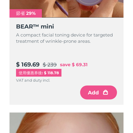
阿拉伯聯合大公國
預計送達日期
8/9/26
節省 29%
BEAR™ mini
英國
預計送達日期
8/8/26
A compact facial toning device for targeted
美國
預計送達日期
8/9/26
treatment of wrinkle-prone areas.
烏茲別克
預計送達日期
8/13/26
$ 169.69
$ 239
save
$ 69.31
越南
預計送達日期
8/14/26
使用優惠券後: $ 118.78
VAT and duty incl.
Add