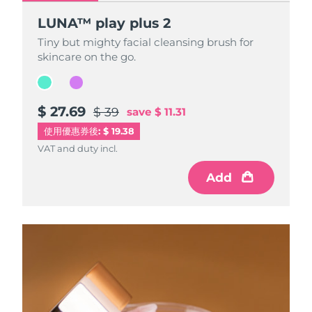
LUNA™ play plus 2
LUNA™ play plus 2
Tiny but mighty facial cleansing brush for
Tiny but mighty facial cleansing brush for
skincare on the go.
skincare on the go.
$ 27.69
$ 27.69
$ 39
$ 39
save
save
$ 11.31
$ 11.31
使用優惠券後: $ 19.38
VAT and duty incl.
VAT and duty incl.
Add
Add