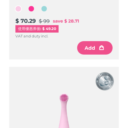
$ 70.29
$ 70.29
$ 70.29
$ 99
$ 99
$ 99
save
save
save
$ 28.71
$ 28.71
$ 28.71
使用優惠券後: $ 49.20
VAT and duty incl.
VAT and duty incl.
VAT and duty incl.
Add
Add
Add