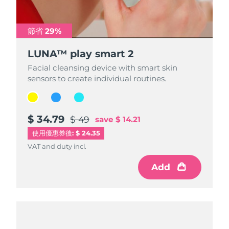
節省 29%
節省 29%
節省 29%
LUNA™ play smart 2
LUNA™ play smart 2
LUNA™ play smart 2
Facial cleansing device with smart skin
Facial cleansing device with smart skin
Facial cleansing device with smart skin
sensors to create individual routines.
sensors to create individual routines.
sensors to create individual routines.
$ 34.79
$ 34.79
$ 34.79
$ 49
$ 49
$ 49
save
save
save
$ 14.21
$ 14.21
$ 14.21
使用優惠券後: $ 24.35
VAT and duty incl.
VAT and duty incl.
VAT and duty incl.
Add
Add
Add