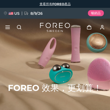
移
查看所有FOREO產品
至
主
內
容
US
8/9/26
暢銷品
新品
登入
語言
BREAKING NEWS
用戶信息
English
Deutsch
Español
我的設備
FAQ™ Pure Beauty-Tech Elixir
Français
Italiano
Português
我的訂單
Polski
Svenska
Русский
FOREO 效果，更划算！
Türkçe
简体中文
繁體中文
我的地址
issa™ Teeth Whitening Set
我的訂閱