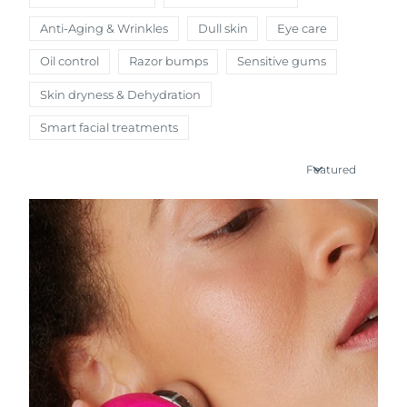
瑞典美膚護理
奧地利
Anti-Aging & Wrinkles
Dull skin
Eye care
預計送達日期
8/8/26
Oil control
Razor bumps
Sensitive gums
巴林
預計送達日期
8/9/26
Skin dryness & Dehydration
面部清潔
緊致提拉
比利時
預計送達日期
8/8/26
Smart facial treatments
LUNA™ 4 套裝
BEAR™ 2 套裝
百慕達
預計送達日期
8/14/26
Anti-aging massage
Microcurrent toning
Featured
波士尼亞與赫塞哥維納
預計送達日期
8/11/26
補水保濕
口腔護理
LUNA™ 4 Plus
BEAR™ 2 go
汶萊
預計送達日期
8/13/26
UFO™ 3 套裝
issa™ 4
Massage, LED heating
Microcurrent toning on-the-go
FAQ™ 抗老護理
Deep facial hydration
Hybrid silicone sonic toothbrush
保加利亞
預計送達日期
8/8/26
NEW
LUNA™ 4 Men
BEAR™ 2 eyes & lips
加拿大
預計送達日期
8/12/26
UFO™ 3 LED
issa™ 4 plus
For men, anti-aging massage
Microcurrent line smoothing device
Near-infrared and red light therapy
Smart hybrid silicone sonic toothbrush
智利
預計送達日期
8/12/26
device
抗老
LED 護理