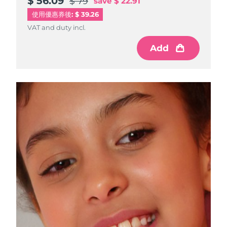
$ 56.09
$ 56.09
$ 56.09
$ 79
$ 79
$ 79
save
save
save
$ 22.91
$ 22.91
$ 22.91
使用優惠券後: $ 39.26
VAT and duty incl.
VAT and duty incl.
VAT and duty incl.
Add
Add
Add