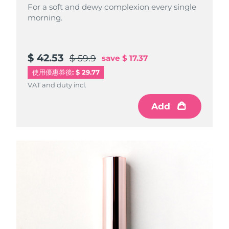
For a soft and dewy complexion every single
morning.
$ 42.53
$ 59.9
save
$ 17.37
使用優惠券後: $ 29.77
VAT and duty incl.
Add