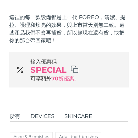
發貨國家
這裡的每一款設備都是上一代 FOREO，清潔、提
美國
預計送達日期
8/9/26
拉、護理和煥亮的效果，與上市當天別無二致。這
FAQ™ Dual LED Panel
些產品我們不會再補貨，所以趁現在還有貨，快把
英國
預計送達日期
8/8/26
你的那台帶回家吧！
熱門產品
西班牙
預計送達日期
8/8/26
輸入優惠碼
澳洲
預計送達日期
8/11/26
SPECIAL
法國
可享額外
70折優惠。
預計送達日期
8/8/26
特別優惠
暢銷產品
德國
預計送達日期
8/8/26
加拿大
預計送達日期
8/12/26
所有
DEVICES
SKINCARE
紅光療法
澳洲
預計送達日期
8/11/26
Acne & Blemishes
Adult toothbrushes