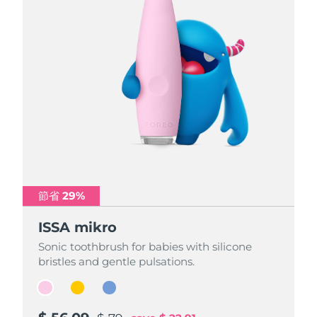
節省 29%
節省 29%
節省 29%
ISSA mikro
ISSA mikro
ISSA mikro
Sonic toothbrush for babies with silicone
Sonic toothbrush for babies with silicone
Sonic toothbrush for babies with silicone
bristles and gentle pulsations.
bristles and gentle pulsations.
bristles and gentle pulsations.