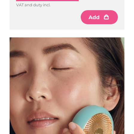
VAT and duty incl.
RAE de Macao
Add
Entrega prevista
8/12/26
(China)
Malasia
Entrega prevista
8/13/26
Malta
Entrega prevista
8/10/26
México
Entrega prevista
8/14/26
Mónaco
Entrega prevista
8/11/26
Países Bajos
Entrega prevista
8/10/26
Nueva Zelanda
Entrega prevista
8/10/26
Noruega
Entrega prevista
8/10/26
Omán
Entrega prevista
8/13/26