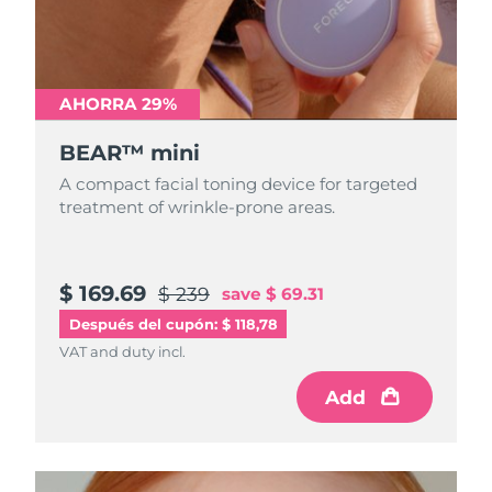
Turquía
Entrega prevista
8/11/26
Emiratos Árabes
AHORRA 29%
Entrega prevista
8/11/26
Unidos
BEAR™ mini
Reino Unido
Entrega prevista
8/10/26
A compact facial toning device for targeted
treatment of wrinkle-prone areas.
Estados Unidos
Entrega prevista
8/11/26
Uzbekistán
Entrega prevista
8/15/26
$ 169.69
$ 239
save
$ 69.31
Vietnam
Entrega prevista
8/16/26
Después del cupón: $ 118,78
VAT and duty incl.
Add