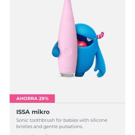
AHORRA 29%
AHORRA 29%
AHORRA 29%
ISSA mikro
ISSA mikro
ISSA mikro
Sonic toothbrush for babies with silicone
Sonic toothbrush for babies with silicone
Sonic toothbrush for babies with silicone
bristles and gentle pulsations.
bristles and gentle pulsations.
bristles and gentle pulsations.