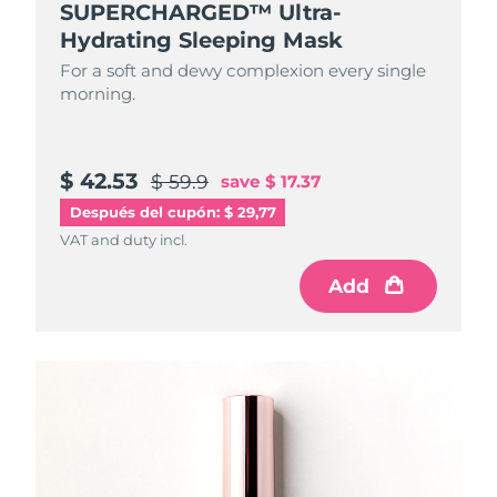
SUPERCHARGED™ Ultra-
Hydrating Sleeping Mask
For a soft and dewy complexion every single
morning.
$ 42.53
$ 59.9
save
$ 17.37
Después del cupón: $ 29,77
VAT and duty incl.
Add