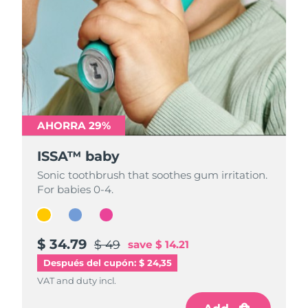
AHORRA 29%
AHORRA 29%
AHORRA 29%
ISSA™ baby
ISSA™ baby
ISSA™ baby
Sonic toothbrush that soothes gum irritation.
Sonic toothbrush that soothes gum irritation.
Sonic toothbrush that soothes gum irritation.
For babies 0-4.
For babies 0-4.
For babies 0-4.
$ 34.79
$ 34.79
$ 34.79
$ 49
$ 49
$ 49
save
save
save
$ 14.21
$ 14.21
$ 14.21
Después del cupón: $ 24,35
VAT and duty incl.
VAT and duty incl.
VAT and duty incl.