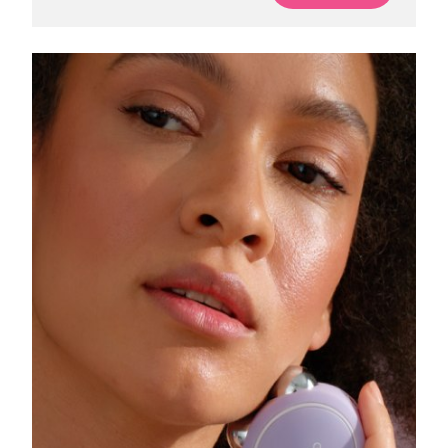
Singapur
Entrega prevista
8/12/26
Eslovaquia
Entrega prevista
8/10/26
Eslovenia
Entrega prevista
8/10/26
Sudáfrica
Entrega prevista
8/18/26
Corea del Sur
Entrega prevista
8/12/26
España
Entrega prevista
8/10/26
Suecia
Entrega prevista
8/10/26
Suiza
Entrega prevista
8/10/26
Taiwán
Entrega prevista
8/15/26
Tailandia
Entrega prevista
8/14/26