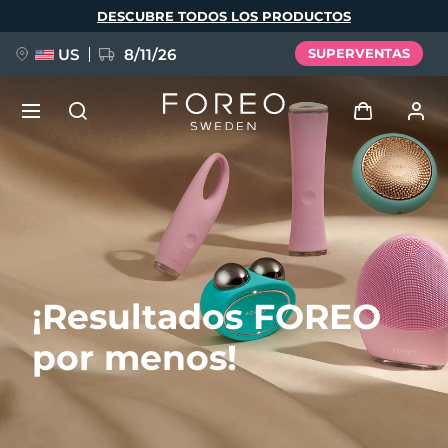
Pasar
DESCUBRE TODOS LOS PRODUCTOS
al
contenido
principal
US
8/11/26
SUPERVENTAS
NUEVO
Iniciar sesión
Idioma
BREAKING NEWS
Perfil de usuario
English
Deutsch
Español
Mis dispositivos
FAQ™ Pure Beauty-Tech Elixir
¡Resultados FOREO
Français
Italiano
Português
Mis pedidos
Polski
Svenska
Русский
por menos!
Türkçe
简体中文
繁體中文
Mis direcciones
issa™ Teeth Whitening Set
Mis suscripciones