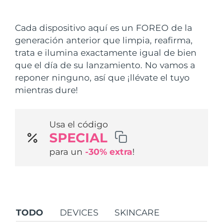
País de envío
Cada dispositivo aquí es un FOREO de la
Estados Unidos
Entrega prevista
8/11/26
generación anterior que limpia, reafirma,
FAQ™ Dual LED Panel
trata e ilumina exactamente igual de bien
Reino Unido
Entrega prevista
8/10/26
que el día de su lanzamiento. No vamos a
POPULAR
reponer ninguno, así que ¡llévate el tuyo
España
Entrega prevista
8/10/26
mientras dure!
Australia
Entrega prevista
8/13/26
Usa el código
Francia
Entrega prevista
8/10/26
Sorpresas especiales
Superventas
SPECIAL
Alemania
Entrega prevista
8/10/26
para un
-30% extra
!
Canadá
Entrega prevista
8/14/26
Terapia de luz roja
TODO
DEVICES
SKINCARE
Australia
Entrega prevista
8/13/26