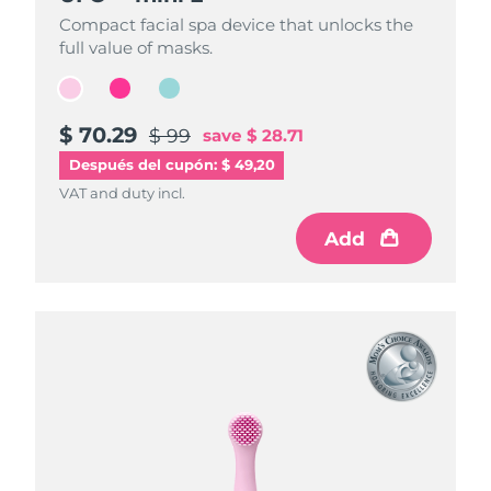
Compact facial spa device that unlocks the
Compact facial spa device that unlocks the
Compact facial spa device that unlocks the
full value of masks.
full value of masks.
full value of masks.
$ 70.29
$ 70.29
$ 70.29
$ 99
$ 99
$ 99
save
save
save
$ 28.71
$ 28.71
$ 28.71
Después del cupón: $ 49,20
VAT and duty incl.
VAT and duty incl.
VAT and duty incl.
Add
Add
Add