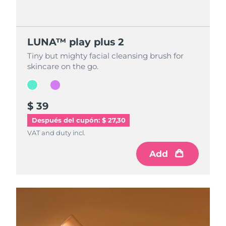
LUNA™ play plus 2
LUNA™ play plus 2
Tiny but mighty facial cleansing brush for
Tiny but mighty facial cleansing brush for
skincare on the go.
skincare on the go.
$ 39
$ 39
Después del cupón: $ 27,30
VAT and duty incl.
VAT and duty incl.
Add
Add