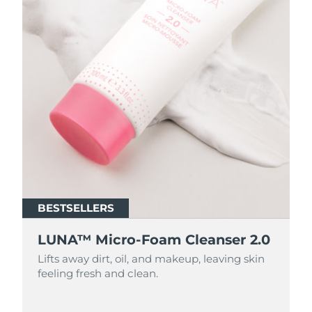
BESTSELLERS
BESTSELLERS
LUNA™ Micro-Foam Cleanser 2.0
LUNA™ Micro-Foam Cleanser 2.0
Lifts away dirt, oil, and makeup, leaving skin
Lifts away dirt, oil, and makeup, leaving skin
feeling fresh and clean.
feeling fresh and clean.