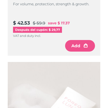
For volume, protection, strength & growth.
$ 42.53
$ 59.9
save
$ 17.37
Después del cupón: $ 29,77
VAT and duty incl.
Add