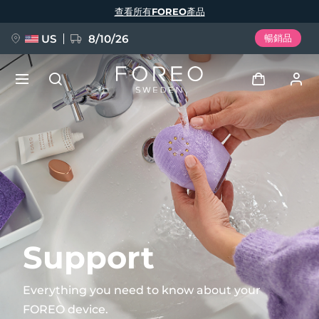
移
查看所有FOREO產品
至
主
內
容
US
8/10/26
暢銷品
新品
登入
語言
BREAKING NEWS
用戶信息
English
Deutsch
Español
我的設備
FAQ™ Pure Beauty-Tech Elixir
Français
Italiano
Português
我的訂單
Polski
Svenska
Русский
Support
Türkçe
简体中文
繁體中文
我的地址
Everything you need to know about your
issa™ Teeth Whitening Set
FOREO device.
我的訂閱