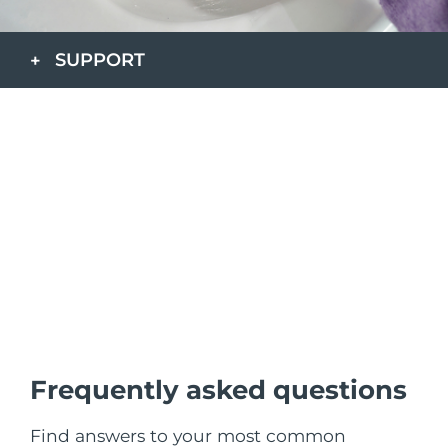
發貨國家
SUPPORT
美國
預計送達日期
8/10/26
FAQ™ Dual LED Panel
英國
預計送達日期
8/9/26
熱門產品
西班牙
預計送達日期
8/9/26
澳洲
預計送達日期
8/12/26
法國
預計送達日期
8/9/26
特別優惠
暢銷產品
德國
預計送達日期
8/9/26
加拿大
預計送達日期
8/13/26
Frequently asked questions
紅光療法
澳洲
預計送達日期
8/12/26
Find answers to your most common