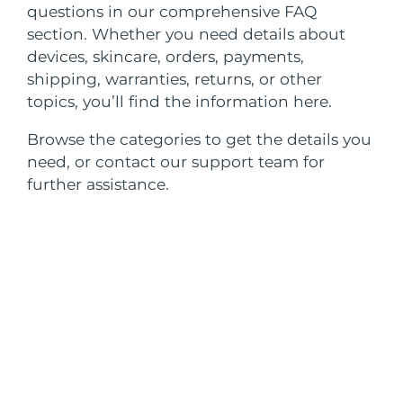
瑞典美膚護理
questions in our comprehensive FAQ
奧地利
預計送達日期
8/9/26
section. Whether you need details about
devices, skincare, orders, payments,
巴林
預計送達日期
8/10/26
shipping, warranties, returns, or other
topics, you’ll find the information here.
面部清潔
緊致提拉
比利時
預計送達日期
8/9/26
LUNA™ 4 套裝
BEAR™ 2 套裝
Browse the categories to get the details you
百慕達
預計送達日期
8/15/26
need, or contact our support team for
Anti-aging massage
Microcurrent toning
further assistance.
波士尼亞與赫塞哥維納
預計送達日期
8/12/26
補水保濕
口腔護理
LUNA™ 4 Plus
BEAR™ 2 go
汶萊
預計送達日期
8/14/26
UFO™ 3 套裝
issa™ 4
Massage, LED heating
Microcurrent toning on-the-go
FAQ™ 抗老護理
Deep facial hydration
Hybrid silicone sonic toothbrush
保加利亞
預計送達日期
8/9/26
NEW
LUNA™ 4 Men
BEAR™ 2 eyes & lips
加拿大
預計送達日期
8/13/26
UFO™ 3 LED
issa™ 4 plus
For men, anti-aging massage
Microcurrent line smoothing device
Near-infrared and red light therapy
Smart hybrid silicone sonic toothbrush
智利
預計送達日期
8/13/26
device
抗老
LED 護理