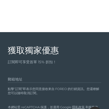
FAQ™ 101
FAQ™ 201
中國
LUNA™ 4 mini
面部提拉護理
預計送達日期
8/9/26
NEW
issa™ 4 smile
UFO™ 3 mini
Clinical anti-aging
LED mask
For young skin, T-zone
Premium anti-aging skincare
哥倫比亞
預計送達日期
8/13/26
Hybrid silicone sonic toothbrush
Red light therapy device for young skin
生髮
肌膚年輕化
克羅埃西亞
預計送達日期
8/9/26
FAQ™ 102
FAQ™ 202
LUNA™ 4 go
BEAR™ 設備
FAQ™ 301
FAQ™ 501
issa™ 4 baby
UFO™ 3 go
Advanced clinical anti-aging
LED mask
For travel or gym bag
All premium facelift devices
NEW
賽普勒斯
預計送達日期
8/10/26
LED hair strengthening scalp massager
Full-Spectrum Red Light Therapy
For ages 0-3
Portable red light therapy
捷克
獲取獨家優惠
預計送達日期
8/9/26
FAQ™ 103
FAQ™ 211
LUNA™護膚
保健品
FAQ™ Scalp Serum
FAQ™ 502
issa™ Teeth Whitening Set
面膜
Luxurious clinical anti-aging set
Anti-aging neck & décolleté LED mask
Premium cleansers & balm
丹麥
預計送達日期
8/9/26
Scalp recovery probiotic serum
Full-Spectrum Red Light Therapy
訂閱即可享受首單 15% 折扣！
Dual LED + sonic device & 18% PAP gel
Rejuvenation & hydration
專業治療
愛沙尼亞
預計送達日期
8/9/26
FAQ™ P1 Primer
FAQ™ 221
LUNA™ 設備
郵箱地址
FAQ™護膚品
ISSA™ 設備
UFO™ 設備
Manuka honey primer
Anti-aging LED hand mask
芬蘭
FAQ™ Red Light Serum
預計送達日期
8/9/26
All facial cleansing devices
All FAQ™ skincare
All silicone sonic toothbrushes
All deep facial hydration devices
點擊“訂閱”即表示您同意接收來自 FOREO 的行銷資訊。您還瞭解
法國
預計送達日期
8/9/26
您可以隨時取消訂閱。
脫毛
身體護理
FAQ™護膚品
FAQ™護膚品
PEACH™ 2 Pro Max
BEAR™ 2 body
FAQ™產品
FAQ™ skincare
法屬玻里尼西亞
預計送達日期
8/13/26
All FAQ™ skincare
All FAQ™ skincare
本網站受 reCAPTCHA 保護，並適用 Google
隱私政策
和
服務條