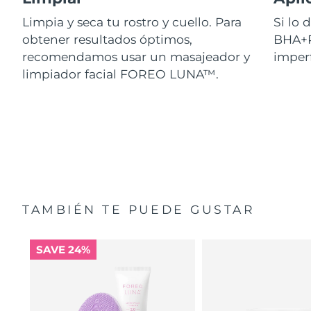
Limpia y seca tu rostro y cuello. Para
Si lo
obtener resultados óptimos,
BHA+P
recomendamos usar un masajeador y
imperf
limpiador facial FOREO LUNA™.
TAMBIÉN TE PUEDE GUSTAR
SAVE 24%