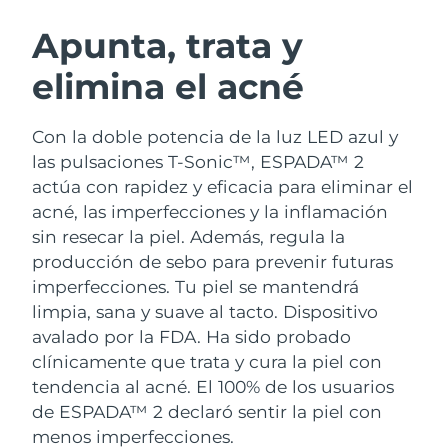
RUTINA SUECAS DE BELLEZA
Austria
Entrega prevista
8/8/26
Apunta, trata y
elimina el acné
Baréin
Entrega prevista
8/9/26
Limpieza facial
Lifting facial
Bélgica
Entrega prevista
8/8/26
Con la doble potencia de la luz LED azul y
LUNA™ 4 pack
BEAR™ 2 pack
las pulsaciones T-Sonic™, ESPADA™ 2
Bermudas
Entrega prevista
8/14/26
Anti-aging massage
Microcurrent toning
actúa con rapidez y eficacia para eliminar el
acné, las imperfecciones y la inflamación
Bosnia y Herzegovina
Entrega prevista
8/11/26
sin resecar la piel. Además, regula la
Hidratación
Cuidado bucal
LUNA™ 4 Plus
BEAR™ 2 go
producción de sebo para prevenir futuras
Brunéi
Entrega prevista
8/13/26
UFO™ 3 pack
issa™ 4
Massage, LED heating
Microcurrent toning on-the-go
imperfecciones. Tu piel se mantendrá
TRATAMIENTO ANTIEDAD FAQ™
Deep facial hydration
Hybrid silicone sonic toothbrush
limpia, sana y suave al tacto.
Dispositivo
Bulgaria
Entrega prevista
8/8/26
avalado por la FDA. Ha sido probado
NEW
LUNA™ 4 Men
BEAR™ 2 eyes & lips
Canadá
clínicamente que trata y cura la piel con
Entrega prevista
8/12/26
UFO™ 3 LED
issa™ 4 plus
For men, anti-aging massage
Microcurrent line smoothing device
tendencia al acné. El 100% de los usuarios
Near-infrared and red light therapy
Smart hybrid silicone sonic toothbrush
Chile
Entrega prevista
8/12/26
de ESPADA™ 2 declaró sentir la piel con
device
Antiedad
Tratamientos LED
menos imperfecciones.