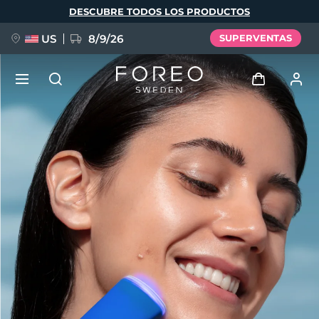
Pasar
DESCUBRE TODOS LOS PRODUCTOS
al
contenido
principal
US
8/9/26
SUPERVENTAS
NUEVO
Iniciar sesión
Idioma
BREAKING NEWS
Perfil de usuario
English
Deutsch
Español
Mis dispositivos
FAQ™ Pure Beauty-Tech Elixir
Français
Italiano
Português
Mis pedidos
Polski
Svenska
Русский
Türkçe
简体中文
繁體中文
Mis direcciones
issa™ Teeth Whitening Set
Mis suscripciones