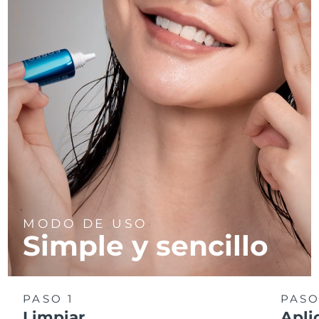
MODO DE USO
Simple y sencillo
PASO 1
PASO
Limpiar
Apli