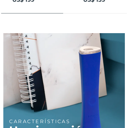
Turquía
Entrega prevista
8/9/26
Emiratos Árabes
Entrega prevista
8/9/26
Unidos
Reino Unido
Entrega prevista
8/8/26
Estados Unidos
Entrega prevista
8/9/26
Uzbekistán
Entrega prevista
8/13/26
Vietnam
Entrega prevista
8/14/26
CARACTERÍSTICAS