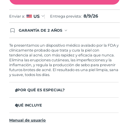
Filipinas
Entrega prevista
8/11/26
8/9/26
US
Enviar a:
Entrega prevista:
Polonia
Entrega prevista
8/9/26
GARANTÍA DE 2 AÑOS
Regístrate hoy y tendrás cobertura total de la
Portugal
Entrega prevista
8/8/26
garantía FOREO. Esto quiere decir que, en caso
de tener algún problema durante los 2 años
Te presentamos un dispositivo médico avalado por la FDA y
posteriores a tu compra, FOREO te remplazará el
clínicamente probado que trata y cura la piel con
Puerto Rico
Entrega prevista
8/10/26
producto sin cargo alguno.
tendencia al acné, con más rapidez y eficacia que nunca.
Elimina las erupciones cutáneas, las imperfecciones y la
inflamación, y regula la producción de sebo para prevenir
Catar
Entrega prevista
8/9/26
futuros brotes de acné. El resultado es una piel limpia, sana
y suave, todos los días.
Reunión
Entrega prevista
8/13/26
¿POR QUÉ ES ESPECIAL?
Rumanía
Entrega prevista
8/8/26
3 de cada 4 usuarios declaró ver resultados visibles
desde el primer uso.
QUÉ INCLUYE
Rusia
Entrega prevista
8/16/26
El 100% de usuarios declaró sentir la piel más limpia y
ESPADA™ 2
sana.
Arabia Saudí
Entrega prevista
8/9/26
Manual de usuario
Cable de carga USB
4 de cada 5 usuarios declaró haber sentido una