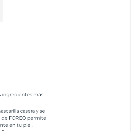
os ingredientes más
..
scarilla casera y se
ión de FOREO permite
te en tu piel.