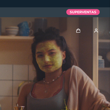
SUPERVENTAS
Iniciar sesión
Perfil de usuario
Mis dispositivos
Mis pedidos
Mis direcciones
Mis suscripciones