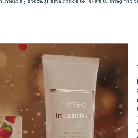
 mezcla y aplica. ¿Hasta dónde te llevará tu imaginació