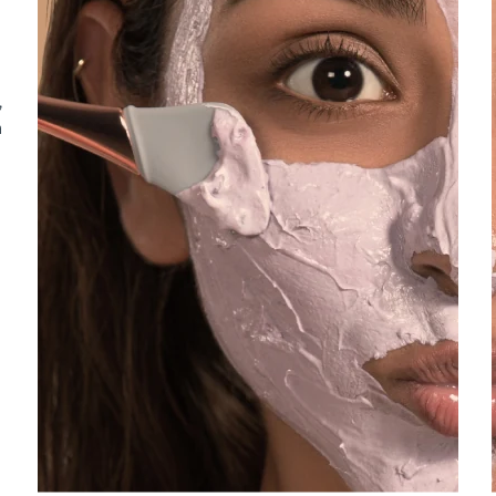
a
,
a