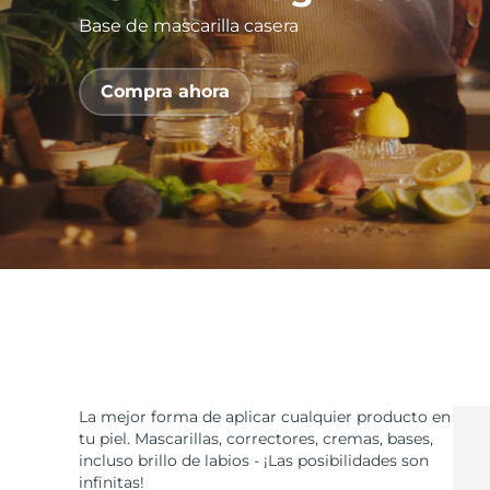
Base de mascarilla casera
issa™ Teeth Whitening Set
Compra ahora
FAQ™ Dual LED Panel
POPULAR
Sorpresas especiales
Superventas
La mejor forma de aplicar cualquier producto en
tu piel. Mascarillas, correctores, cremas, bases,
incluso brillo de labios - ¡Las posibilidades son
infinitas!