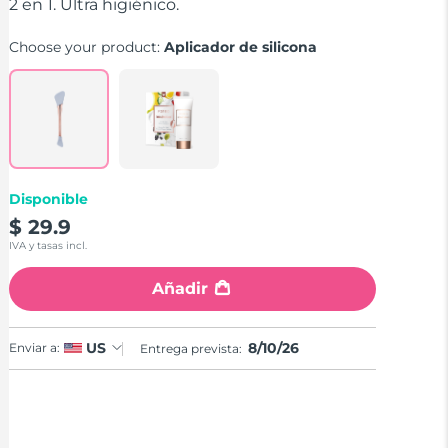
stars,
2 en 1. Ultra higiénico.
average
rating
Choose your product:
Aplicador de silicona
value.
Read
11
Reviews.
Same
page
link.
Disponible
$ 29.9
IVA y tasas incl.
Añadir
8/10/26
US
Enviar a:
Entrega prevista: