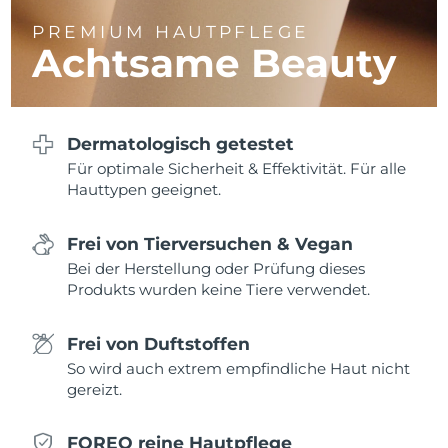
PREMIUM HAUTPFLEGE
Erwartete Lieferung
Thailand
Achtsame Beauty
12/08/2026
Erwartete Lieferung
Türkei
09/08/2026
Dermatologisch getestet
Vereinigte Arabische
Erwartete Lieferung
Für optimale Sicherheit & Effektivität. Für alle
Emirate
09/08/2026
Hauttypen geeignet.
Vereinigtes
Erwartete Lieferung
Frei von Tierversuchen & Vegan
Königreich
08/08/2026
Bei der Herstellung oder Prüfung dieses
Produkts wurden keine Tiere verwendet.
Erwartete Lieferung
Vereinigte Staaten
09/08/2026
Frei von Duftstoffen
Erwartete Lieferung
Usbekistan
So wird auch extrem empfindliche Haut nicht
13/08/2026
gereizt.
Erwartete Lieferung
Vietnam
14/08/2026
FOREO reine Hautpflege