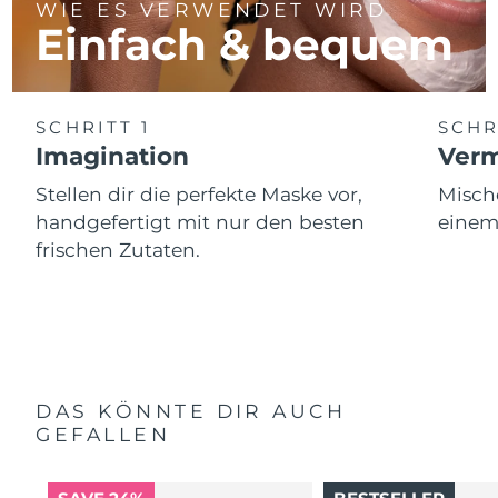
WIE ES VERWENDET WIRD
Einfach & bequem
SCHRITT 1
SCHR
Imagination
Ver
Stellen dir die perfekte Maske vor,
Misch
handgefertigt mit nur den besten
einem
frischen Zutaten.
DAS KÖNNTE DIR AUCH
GEFALLEN