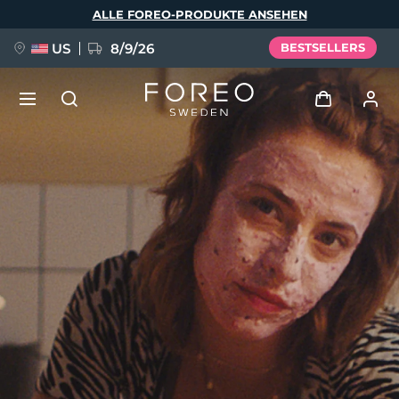
Direkt
ALLE FOREO-PRODUKTE ANSEHEN
zum
Inhalt
US
8/9/26
BESTSELLERS
NEU
Anmelden
Sprache
BREAKING NEWS
Benutzerkonto
English
Deutsch
Español
Meine Geräte
FAQ™ Pure Beauty-Tech Elixir
Français
Italiano
Português
Meine Bestellungen
Polski
Svenska
Русский
Türkçe
简体中文
繁體中文
Meine Adressen
issa™ Teeth Whitening Set
Meine Abonnements