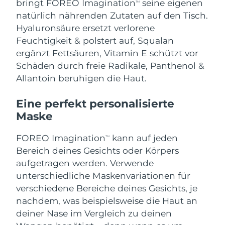
bringt FOREO Imagination
seine eigenen
TM
natürlich nährenden Zutaten auf den Tisch.
Erwartete Lieferung
Puerto Rico
10/08/2026
Hyaluronsäure ersetzt verlorene
Feuchtigkeit & polstert auf, Squalan
Erwartete Lieferung
Katar
ergänzt Fettsäuren, Vitamin E schützt vor
09/08/2026
Schäden durch freie Radikale, Panthenol &
Allantoin beruhigen die Haut.
Erwartete Lieferung
Réunion
13/08/2026
Eine perfekt personalisierte
Erwartete Lieferung
Rumänien
Maske
08/08/2026
FOREO Imagination
kann auf jeden
Erwartete Lieferung
TM
Russland
16/08/2026
Bereich deines Gesichts oder Körpers
aufgetragen werden. Verwende
Erwartete Lieferung
Saudi-Arabien
unterschiedliche Maskenvariationen für
09/08/2026
verschiedene Bereiche deines Gesichts, je
Erwartete Lieferung
nachdem, was beispielsweise die Haut an
Singapur
10/08/2026
deiner Nase im Vergleich zu deinen