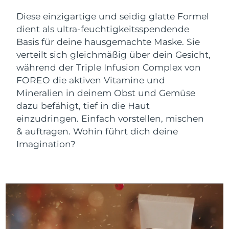
Advanced pore care essentials
For healthy hair
Erwartete Lieferung
18% PAP
Gibraltar
Diese einzigartige und seidig glatte Formel
Kosmetik
Männer
12/08/2026
dient als ultra-feuchtigkeitsspendende
Erwartete Lieferung
Basis für deine hausgemachte Maske. Sie
Griechenland
08/08/2026
verteilt sich gleichmäßig über dein Gesicht,
während der Triple Infusion Complex von
Sonderverwaltungsregion
Erwartete Lieferung
Kaufe alles
Hongkong
09/08/2026
FOREO die aktiven Vitamine und
Mineralien in deinem Obst und Gemüse
Erwartete Lieferung
dazu befähigt, tief in die Haut
Ungarn
08/08/2026
einzudringen. Einfach vorstellen, mischen
FOREO APP
& auftragen. Wohin führt dich deine
Erwartete Lieferung
Island
ÜBER
09/08/2026
Imagination?
Erwartete Lieferung
Indonesien
06/08/2026
Erwartete Lieferung
Irland
08/08/2026
Erwartete Lieferung