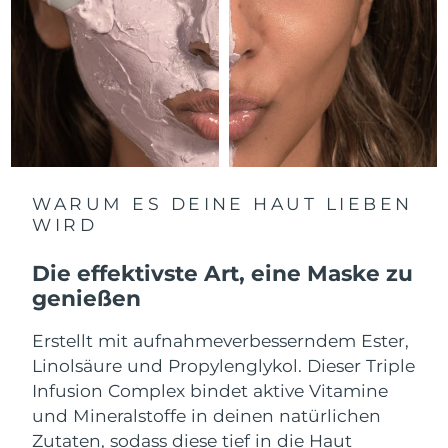
Erwartete Lieferung
Libanon
09/08/2026
Erwartete Lieferung
Litauen
08/08/2026
Erwartete Lieferung
Luxemburg
08/08/2026
WARUM ES DEINE HAUT LIEBEN
Sonderverwaltungsregion
Erwartete Lieferung
WIRD
Macau
10/08/2026
Die effektivste Art, eine Maske zu
Erwartete Lieferung
Malaysia
11/08/2026
genießen
Erwartete Lieferung
Erstellt mit aufnahmeverbesserndem Ester,
Malta
08/08/2026
Linolsäure und Propylenglykol. Dieser Triple
Infusion Complex bindet aktive Vitamine
Erwartete Lieferung
Mexiko
12/08/2026
und Mineralstoffe in deinen natürlichen
Zutaten, sodass diese tief in die Haut