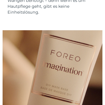
Wangen benötigt – denn wenn es um
Erwartete Lieferung
Slowakei
Hautpflege geht, gibt es keine
08/08/2026
Einheitslösung.
Erwartete Lieferung
Slowenien
08/08/2026
Erwartete Lieferung
Südafrika
16/08/2026
Erwartete Lieferung
Südkorea
10/08/2026
Erwartete Lieferung
Spanien
08/08/2026
Erwartete Lieferung
Schweden
08/08/2026
Erwartete Lieferung
Schweiz
08/08/2026
Erwartete Lieferung
Taiwan
13/08/2026