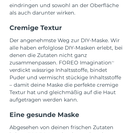
Erwartete Lieferung
Monaco
eindringen und sowohl an der Oberfläche
09/08/2026
als auch darunter wirken.
Erwartete Lieferung
Niederlande
08/08/2026
Cremige Textur
Erwartete Lieferung
Neuseeland
Der angenehmste Weg zur DIY-Maske. Wir
08/08/2026
alle haben erfolglose DIY-Masken erlebt, bei
denen die Zutaten nicht ganz
Erwartete Lieferung
Norwegen
08/08/2026
zusammenpassen. FOREO Imagination
TM
verdickt wässrige Inhaltsstoffe, bindet
Erwartete Lieferung
Oman
Puder und vermischt stückige Inhaltsstoffe
11/08/2026
– damit deine Maske die perfekte cremige
Erwartete Lieferung
Textur hat und gleichmäßig auf die Haut
Philippinen
11/08/2026
aufgetragen werden kann.
Erwartete Lieferung
Polen
09/08/2026
Eine gesunde Maske
Erwartete Lieferung
Abgesehen von deinen frischen Zutaten
Portugal
08/08/2026