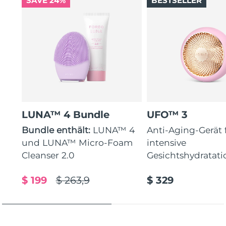
SAVE 24%
BESTSELLER
LUNA™ 4 Bundle
UFO™ 3
Bundle enthält:
LUNA™ 4
Anti-Aging-Gerät 
und LUNA™ Micro-Foam
intensive
Cleanser 2.0
Gesichtshydratati
$ 199
$ 263,9
$ 329