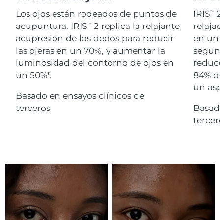
Advanced pore care essentials
For healthy hair
18% PAP
Israel
Entrega prevista
8/13/26
Los ojos están rodeados de puntos de
IRIS
2
TM
Cosméticos
Hombres
acupuntura. IRIS
2 replica la relajante
relaj
TM
Italia
Entrega prevista
8/9/26
acupresión de los dedos para reducir
en un 
las ojeras en un 70%, y aumentar la
segund
Japón
Entrega prevista
8/12/26
luminosidad del contorno de ojos en
reducc
un 50%*.
84% d
Comprar todo
Jersey
Entrega prevista
8/14/26
un as
Basado en ensayos clínicos de
Kazajistán
Entrega prevista
8/11/26
terceros
Basad
FOREO APP
terce
Kuwait
Entrega prevista
8/9/26
ACERCA DE
Letonia
Entrega prevista
8/9/26
Líbano
Entrega prevista
8/10/26
Lituania
Entrega prevista
8/9/26
Luxemburgo
Entrega prevista
8/9/26