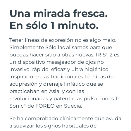
RUTINA SUECAS DE BELLEZA
Austria
Entrega prevista
8/9/26
Una mirada fresca.
En sólo 1 minuto.
Baréin
Entrega prevista
8/10/26
Limpieza facial
Lifting facial
Bélgica
Entrega prevista
8/9/26
Tener líneas de expresión no es algo malo.
LUNA™ 4 pack
BEAR™ 2 pack
Simplemente Sólo las alisamos para que
Bermudas
Entrega prevista
8/15/26
Anti-aging massage
Microcurrent toning
puedas hacer sitio a otras nuevas. IRIS
2 es
TM
un dispositivo masajeador de ojos no
Bosnia y Herzegovina
Entrega prevista
8/12/26
invasivo, rápido, eficaz y ultra higiénico
Hidratación
Cuidado bucal
LUNA™ 4 Plus
BEAR™ 2 go
inspirado en las tradicionales técnicas de
Brunéi
Entrega prevista
8/14/26
UFO™ 3 pack
issa™ 4
Massage, LED heating
Microcurrent toning on-the-go
acupresión y drenaje linfático que se
TRATAMIENTO ANTIEDAD FAQ™
Deep facial hydration
Hybrid silicone sonic toothbrush
practicaban en Asia, y con las
Bulgaria
Entrega prevista
8/9/26
revolucionarias y patentadas pulsaciones T-
NEW
LUNA™ 4 Men
BEAR™ 2 eyes & lips
Canadá
Sonic
de FOREO en Suecia.
Entrega prevista
8/13/26
TM
UFO™ 3 LED
issa™ 4 plus
For men, anti-aging massage
Microcurrent line smoothing device
Near-infrared and red light therapy
Se ha comprobado clínicamente que ayuda
Smart hybrid silicone sonic toothbrush
Chile
Entrega prevista
8/13/26
device
Antiedad
Tratamientos LED
a suavizar los signos habituales de