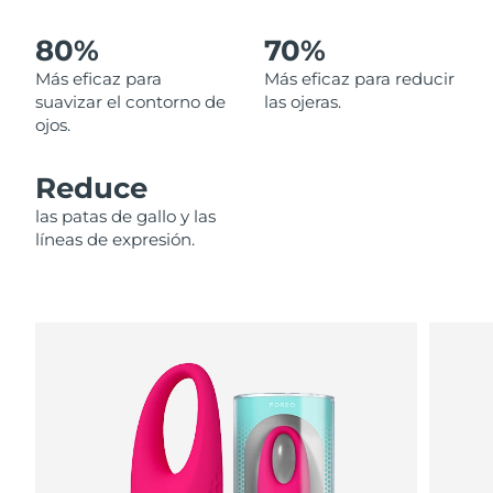
80%
70%
Filipinas
Entrega prevista
8/12/26
Más eficaz para
Más eficaz para reducir
Polonia
Entrega prevista
8/10/26
suavizar el contorno de
las ojeras.
ojos.
Portugal
Entrega prevista
8/9/26
Reduce
Puerto Rico
Entrega prevista
8/11/26
las patas de gallo y las
líneas de expresión.
Catar
Entrega prevista
8/10/26
Reunión
Entrega prevista
8/14/26
Rumanía
Entrega prevista
8/9/26
Rusia
Entrega prevista
8/17/26
Arabia Saudí
Entrega prevista
8/10/26