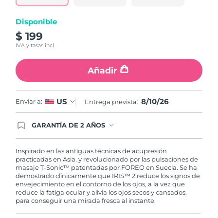
Turquía
Entrega prevista
8/10/26
Disponible
$ 199
Emiratos Árabes
Entrega prevista
8/10/26
IVA y tasas incl.
Unidos
Añadir
Reino Unido
Entrega prevista
8/9/26
Estados Unidos
Entrega prevista
8/10/26
8/10/26
US
Enviar a:
Entrega prevista:
Uzbekistán
Entrega prevista
8/14/26
GARANTÍA DE 2 AÑOS
Regístrate hoy y tendrás cobertura total de la
garantía FOREO. Esto quiere decir que, en caso
Vietnam
Entrega prevista
8/15/26
de tener algún problema durante los 2 años
Inspirado en las antiguas técnicas de acupresión
posteriores a tu compra, FOREO te remplazará el
practicadas en Asia, y revolucionado por las pulsaciones de
producto sin cargo alguno.
masaje T-Sonic™ patentadas por FOREO en Suecia. Se ha
demostrado clínicamente que IRIS™ 2 reduce los signos de
envejecimiento en el contorno de los ojos, a la vez que
reduce la fatiga ocular y alivia los ojos secos y cansados,
para conseguir una mirada fresca al instante.