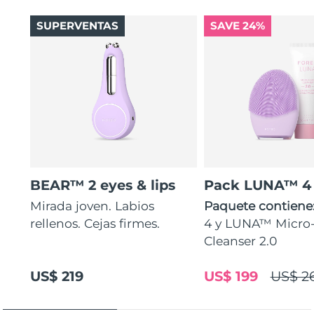
SUPERVENTAS
SAVE 24%
BEAR™ 2 eyes & lips
Pack LUNA™ 4
Mirada joven. Labios
Paquete contiene
rellenos. Cejas firmes.
4 y LUNA™ Micr
Cleanser 2.0
US$ 219
US$ 199
US$ 2