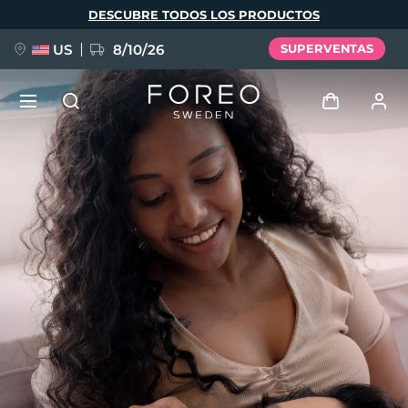
Pasar
DESCUBRE TODOS LOS PRODUCTOS
al
contenido
principal
US
8/10/26
SUPERVENTAS
NUEVO
Iniciar sesión
Idioma
BREAKING NEWS
Perfil de usuario
English
Deutsch
Español
Mis dispositivos
FAQ™ Pure Beauty-Tech Elixir
Français
Italiano
Português
Mis pedidos
Polski
Svenska
Русский
Türkçe
简体中文
繁體中文
Mis direcciones
issa™ Teeth Whitening Set
Mis suscripciones