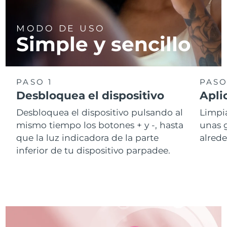
MODO DE USO
Simple y sencillo
PASO 1
PASO
Desbloquea el dispositivo
Apli
Desbloquea el dispositivo pulsando al
Limpia
mismo tiempo los botones + y -, hasta
unas 
que la luz indicadora de la parte
alrede
inferior de tu dispositivo parpadee.