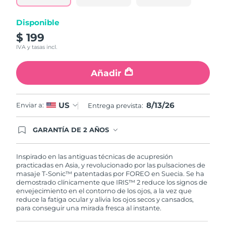
misma
página.
Turquía
Entrega prevista
8/13/26
Disponible
$ 199
Emiratos Árabes
Entrega prevista
8/13/26
IVA y tasas incl.
Unidos
Añadir
Reino Unido
Entrega prevista
8/12/26
Estados Unidos
Entrega prevista
8/13/26
8/13/26
US
Enviar a:
Entrega prevista:
Uzbekistán
Entrega prevista
8/17/26
GARANTÍA DE 2 AÑOS
Regístrate hoy y tendrás cobertura total de la
garantía FOREO. Esto quiere decir que, en caso
Vietnam
Entrega prevista
8/18/26
de tener algún problema durante los 2 años
Inspirado en las antiguas técnicas de acupresión
posteriores a tu compra, FOREO te remplazará el
practicadas en Asia, y revolucionado por las pulsaciones de
producto sin cargo alguno.
masaje T-Sonic™ patentadas por FOREO en Suecia. Se ha
demostrado clínicamente que IRIS™ 2 reduce los signos de
envejecimiento en el contorno de los ojos, a la vez que
reduce la fatiga ocular y alivia los ojos secos y cansados,
para conseguir una mirada fresca al instante.