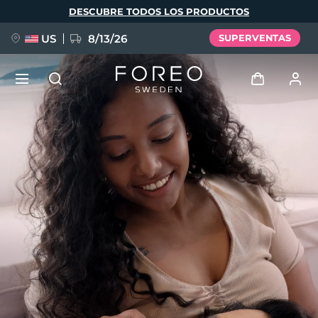
Pasar
DESCUBRE TODOS LOS PRODUCTOS
al
contenido
principal
US
8/13/26
SUPERVENTAS
NUEVO
Iniciar sesión
Idioma
BREAKING NEWS
Perfil de usuario
English
Deutsch
Español
Mis dispositivos
FAQ™ Pure Beauty-Tech Elixir
Français
Italiano
Português
Mis pedidos
Polski
Svenska
Русский
Türkçe
简体中文
繁體中文
Mis direcciones
issa™ Teeth Whitening Set
Mis suscripciones