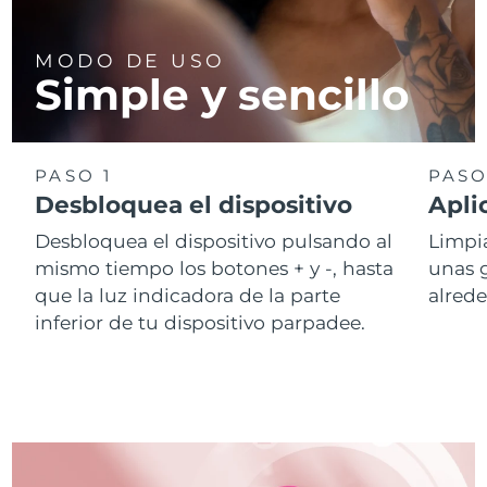
MODO DE USO
Simple y sencillo
PASO 1
PASO
Desbloquea el dispositivo
Apli
Desbloquea el dispositivo pulsando al
Limpia
mismo tiempo los botones + y -, hasta
unas 
que la luz indicadora de la parte
alrede
inferior de tu dispositivo parpadee.