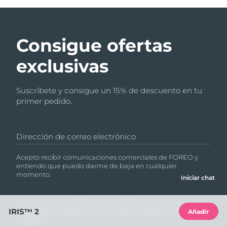
Consigue ofertas
exclusivas
Suscríbete y consigue un 15% de descuento en tu
primer pedido.
Dirección de correo electrónico
Acepto recibir comunicaciones comerciales de FOREO y
entiendo que puedo darme de baja en cualquier
momento.
Iniciar chat
Este sitio está protegido por reCAPTCHA y se aplica la
IRIS™ 2
Añadir
Política de privacidad
y
las Condiciones del servicio
de
Google.