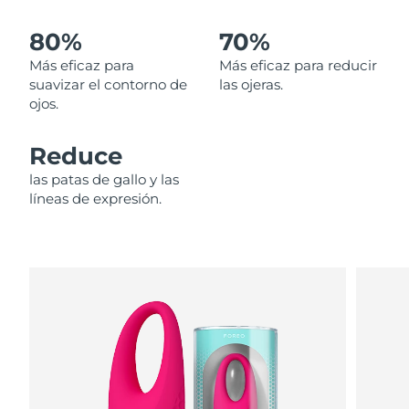
80%
70%
Filipinas
Entrega prevista
8/15/26
Más eficaz para
Más eficaz para reducir
Polonia
Entrega prevista
8/13/26
suavizar el contorno de
las ojeras.
ojos.
Portugal
Entrega prevista
8/12/26
Reduce
Puerto Rico
Entrega prevista
8/14/26
las patas de gallo y las
líneas de expresión.
Catar
Entrega prevista
8/13/26
Reunión
Entrega prevista
8/17/26
Rumanía
Entrega prevista
8/12/26
Rusia
Entrega prevista
8/20/26
Arabia Saudí
Entrega prevista
8/13/26