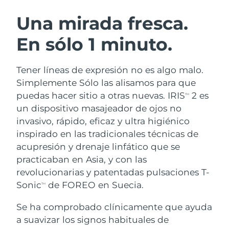
RUTINA SUECAS DE BELLEZA
Austria
Entrega prevista
8/12/26
Una mirada fresca.
En sólo 1 minuto.
Baréin
Entrega prevista
8/13/26
Limpieza facial
Lifting facial
Bélgica
Entrega prevista
8/12/26
Tener líneas de expresión no es algo malo.
LUNA™ 4 pack
BEAR™ 2 pack
Simplemente Sólo las alisamos para que
Bermudas
Entrega prevista
8/18/26
Anti-aging massage
Microcurrent toning
puedas hacer sitio a otras nuevas. IRIS
2 es
TM
un dispositivo masajeador de ojos no
Bosnia y Herzegovina
Entrega prevista
8/15/26
invasivo, rápido, eficaz y ultra higiénico
Hidratación
Cuidado bucal
LUNA™ 4 Plus
BEAR™ 2 go
inspirado en las tradicionales técnicas de
Brunéi
Entrega prevista
8/17/26
UFO™ 3 pack
issa™ 4
Massage, LED heating
Microcurrent toning on-the-go
acupresión y drenaje linfático que se
TRATAMIENTO ANTIEDAD FAQ™
Deep facial hydration
Hybrid silicone sonic toothbrush
practicaban en Asia, y con las
Bulgaria
Entrega prevista
8/12/26
revolucionarias y patentadas pulsaciones T-
NEW
LUNA™ 4 Men
BEAR™ 2 eyes & lips
Canadá
Sonic
de FOREO en Suecia.
Entrega prevista
8/16/26
TM
UFO™ 3 LED
issa™ 4 plus
For men, anti-aging massage
Microcurrent line smoothing device
Near-infrared and red light therapy
Se ha comprobado clínicamente que ayuda
Smart hybrid silicone sonic toothbrush
Chile
Entrega prevista
8/16/26
device
Antiedad
Tratamientos LED
a suavizar los signos habituales de