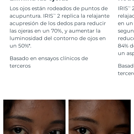
Advanced pore care essentials
For healthy hair
18% PAP
Israel
Entrega prevista
8/16/26
Los ojos están rodeados de puntos de
IRIS
2
TM
Cosméticos
Hombres
acupuntura. IRIS
2 replica la relajante
relaj
TM
Italia
Entrega prevista
8/12/26
acupresión de los dedos para reducir
en un 
las ojeras en un 70%, y aumentar la
segund
Japón
Entrega prevista
8/15/26
luminosidad del contorno de ojos en
reducc
un 50%*.
84% d
Comprar todo
Jersey
Entrega prevista
8/17/26
un as
Basado en ensayos clínicos de
Kazajistán
Entrega prevista
8/14/26
terceros
Basad
FOREO APP
terce
Kuwait
Entrega prevista
8/12/26
ACERCA DE
Letonia
Entrega prevista
8/12/26
Líbano
Entrega prevista
8/13/26
Lituania
Entrega prevista
8/12/26
Luxemburgo
Entrega prevista
8/12/26