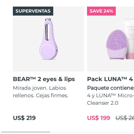
SUPERVENTAS
SAVE 24%
BEAR™ 2 eyes & lips
Pack LUNA™ 4
Mirada joven. Labios
Paquete contiene
rellenos. Cejas firmes.
4 y LUNA™ Micr
Cleanser 2.0
US$ 219
US$ 199
US$ 2