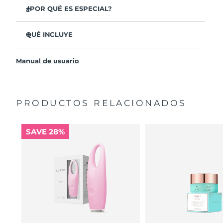
¿POR QUÉ ES ESPECIAL?
Un tratamiento para el cuidado de los ojos seguro y
eficaz aprobado por oftalmólogos.
QUÉ INCLUYE
3,5 veces más eficaz para reducir las bolsas de los ojos*.
IRIS
2
™
Reduce las ojeras en un 70%, las patas de gallo y las
Manual de usuario
Cable de carga USB
líneas de expresión en un 43%*.
Guía de inicio rápido
Suaviza el contorno de los ojos en un 80% y reafirma la
piel bajo los ojos en un 51%*.
Manual general
PRODUCTOS RELACIONADOS
Aumenta la absorción de los ingredientes para el
Garantía de 2 años (España, Portugal, Suecia: Garantía
cuidado de los ojos un 84%*.
de 3 años)
El 84% de los usuarios declararon sentir el contorno de
SAVE 28%
ojos más fresco después de su uso.