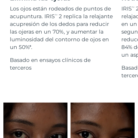
Advanced pore care essentials
For healthy hair
18% PAP
Israel
Entrega prevista
8/15/26
Los ojos están rodeados de puntos de
IRIS
2
TM
Cosméticos
Hombres
acupuntura. IRIS
2 replica la relajante
relaj
TM
Italia
Entrega prevista
8/11/26
acupresión de los dedos para reducir
en un 
las ojeras en un 70%, y aumentar la
segund
Japón
Entrega prevista
8/14/26
luminosidad del contorno de ojos en
reducc
un 50%*.
84% d
Comprar todo
Jersey
Entrega prevista
8/16/26
un as
Basado en ensayos clínicos de
Kazajistán
Entrega prevista
8/13/26
terceros
Basad
FOREO APP
terce
Kuwait
Entrega prevista
8/11/26
ACERCA DE
Letonia
Entrega prevista
8/11/26
Líbano
Entrega prevista
8/12/26
Lituania
Entrega prevista
8/11/26
Luxemburgo
Entrega prevista
8/11/26