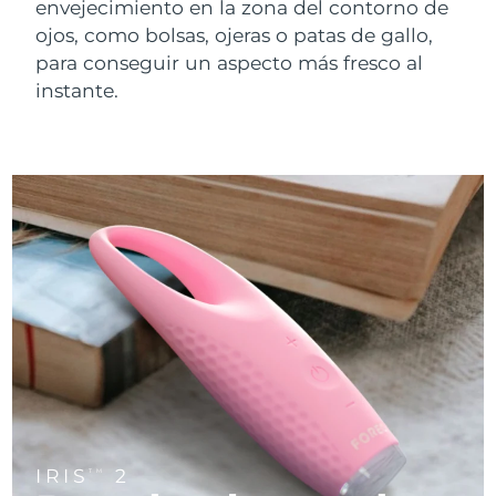
FAQ™ 101
FAQ™ 201
envejecimiento en la zona del contorno de
China
LUNA™ 4 mini
Lifting facial
Entrega prevista
8/11/26
NEW
issa™ 4 smile
ojos, como bolsas, ojeras o patas de gallo,
UFO™ 3 mini
Clinical anti-aging
LED mask
For young skin, T-zone
Premium anti-aging skincare
Colombia
Entrega prevista
8/15/26
para conseguir un aspecto más fresco al
Hybrid silicone sonic toothbrush
Red light therapy device for young skin
Crecimiento del
Rejuvenecimiento
instante.
cabello
cutáneo
Croacia
Entrega prevista
8/11/26
FAQ™ 102
FAQ™ 202
LUNA™ 4 go
Dispositivos BEAR™
FAQ™ 301
FAQ™ 501
issa™ 4 baby
UFO™ 3 go
Advanced clinical anti-aging
LED mask
For travel or gym bag
All premium facelift devices
NEW
Chipre
Entrega prevista
8/12/26
LED hair strengthening scalp massager
Full-Spectrum Red Light Therapy
For ages 0-3
Portable red light therapy
Chequia
Entrega prevista
8/11/26
FAQ™ 103
FAQ™ 211
Cuidado de la piel LUNA™
Suplementos
FAQ™ Scalp Serum
FAQ™ 502
issa™ Teeth Whitening Set
Mascarillas
Luxurious clinical anti-aging set
Anti-aging neck & décolleté LED mask
Premium cleansers & balm
Dinamarca
Entrega prevista
8/11/26
Scalp recovery probiotic serum
Full-Spectrum Red Light Therapy
Dual LED + sonic device & 18% PAP gel
Rejuvenation & hydration
TRATAMIENTOS ESPECIALIZADOS
Estonia
Entrega prevista
8/11/26
FAQ™ P1 Primer
FAQ™ 221
Dispositivos LUNA™
FAQ™ Cuidado de la piel
Dispositivos ISSA™
Dispositivos UFO™
Manuka honey primer
Anti-aging LED hand mask
Finlandia
FAQ™ Red Light Serum
Entrega prevista
8/11/26
All facial cleansing devices
All FAQ™ skincare
All silicone sonic toothbrushes
All deep facial hydration devices
Francia
Entrega prevista
8/11/26
Depilación
Cuidado corporal
FAQ™ Cuidado de la piel
FAQ™ Cuidado de la piel
PEACH™ 2 Pro Max
BEAR™ 2 body
FAQ™ productos
FAQ™ skincare
IRIS
2
Polinesia Francesa
Entrega prevista
8/15/26
TM
All FAQ™ skincare
All FAQ™ skincare