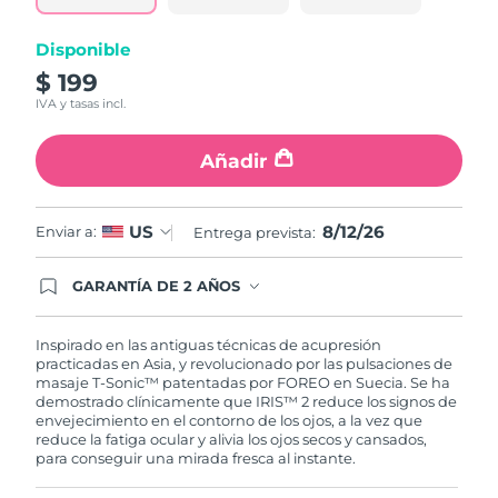
Turquía
Entrega prevista
8/12/26
Disponible
$ 199
Emiratos Árabes
Entrega prevista
8/12/26
IVA y tasas incl.
Unidos
Añadir
Reino Unido
Entrega prevista
8/11/26
Estados Unidos
Entrega prevista
8/12/26
8/12/26
US
Enviar a:
Entrega prevista:
Uzbekistán
Entrega prevista
8/16/26
GARANTÍA DE 2 AÑOS
Regístrate hoy y tendrás cobertura total de la
garantía FOREO. Esto quiere decir que, en caso
Vietnam
Entrega prevista
8/17/26
de tener algún problema durante los 2 años
Inspirado en las antiguas técnicas de acupresión
posteriores a tu compra, FOREO te remplazará el
practicadas en Asia, y revolucionado por las pulsaciones de
producto sin cargo alguno.
masaje T-Sonic™ patentadas por FOREO en Suecia. Se ha
demostrado clínicamente que IRIS™ 2 reduce los signos de
envejecimiento en el contorno de los ojos, a la vez que
reduce la fatiga ocular y alivia los ojos secos y cansados,
para conseguir una mirada fresca al instante.