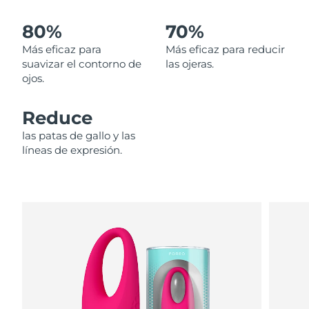
80%
70%
Filipinas
Entrega prevista
8/14/26
Más eficaz para
Más eficaz para reducir
Polonia
Entrega prevista
8/12/26
suavizar el contorno de
las ojeras.
ojos.
Portugal
Entrega prevista
8/11/26
Reduce
Puerto Rico
Entrega prevista
8/13/26
las patas de gallo y las
líneas de expresión.
Catar
Entrega prevista
8/12/26
Reunión
Entrega prevista
8/16/26
Rumanía
Entrega prevista
8/11/26
Rusia
Entrega prevista
8/19/26
Arabia Saudí
Entrega prevista
8/12/26