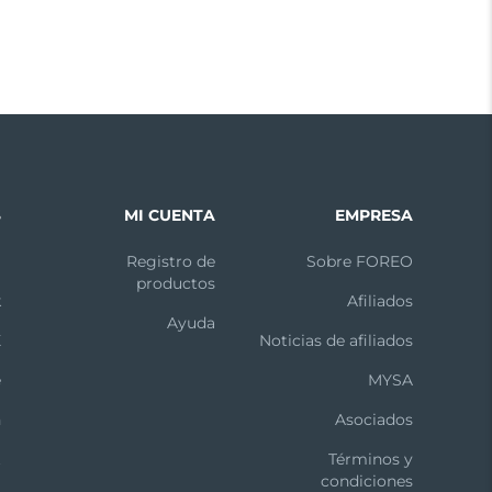
S
MI CUENTA
EMPRESA
m
Registro de
Sobre FOREO
productos
k
Afiliados
Ayuda
X
Noticias de afiliados
e
MYSA
n
Asociados
t
Términos y
condiciones