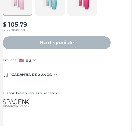
$ 105.79
IVA y tasas incl.
No disponible
US
Enviar a:
GARANTÍA DE 2 AÑOS
Regístrate hoy y tendrás cobertura total de la
garantía FOREO. Esto quiere decir que, en caso de
tener algún problema durante los 2 años
Disponible en estos minoristas:
posteriores a tu compra, FOREO te remplazará el
producto sin cargo alguno.