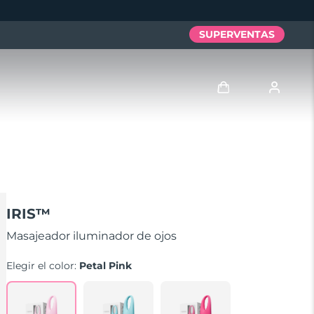
SUPERVENTAS
Iniciar sesión
Perfil de usuario
Mis dispositivos
IRIS™
Mis pedidos
Masajeador iluminador de ojos
Elegir el color:
Petal Pink
Mis direcciones
Mis suscripciones