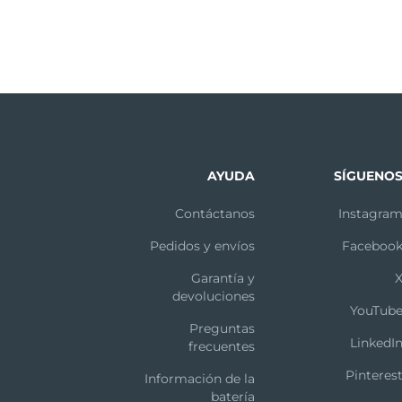
AYUDA
SÍGUENO
Contáctanos
Instagra
Pedidos y envíos
Faceboo
Garantía y
devoluciones
YouTub
Preguntas
LinkedI
frecuentes
Pinteres
Información de la
batería