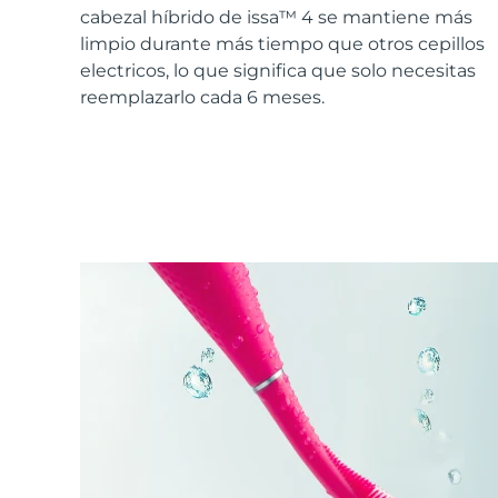
Cuidado de la piel KIWI™
All acne treatment devices
All revitalizing eye massagers
Serum
cabezal híbrido de issa™ 4 se mantiene más
issa™ Teeth Whitening Gel
Advanced pore care essentials
For healthy hair
limpio durante más tiempo que otros cepillos
18% PAP
electricos, lo que significa que solo necesitas
Cosméticos
Hombres
reemplazarlo cada 6 meses.
Comprar todo
FOREO APP
ACERCA DE