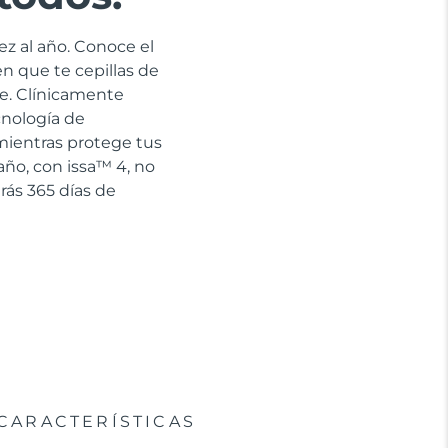
ez al año. Conoce el
en que te cepillas de
e. Clínicamente
cnología de
 mientras protege tus
año, con issa™ 4, no
rás 365 días de
CARACTERÍSTICAS