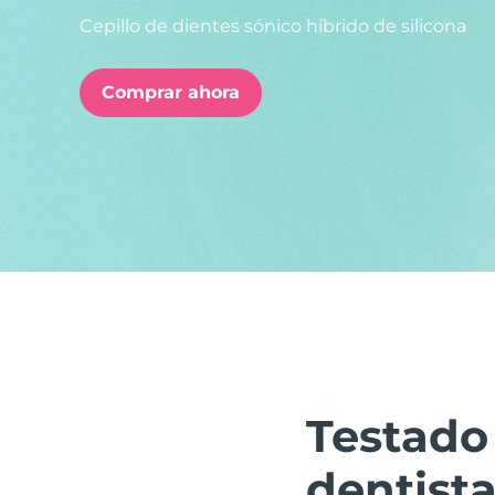
Cepillo de dientes sónico híbrido de silicona
issa™ Teeth Whitening Set
Comprar ahora
FAQ™ Dual LED Panel
POPULAR
Sorpresas especiales
Superventas
Testado
dentist