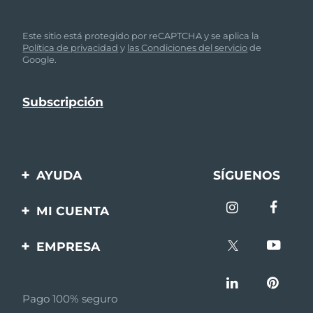
Este sitio está protegido por reCAPTCHA y se aplica la
Política de privacidad
y
las Condiciones del servicio
de
Google.
AYUDA
SÍGUENOS
Contáctanos
MI CUENTA
Pedidos y envíos
Registro de productos
EMPRESA
Garantía y devoluciones
Ayuda
Sobre FOREO
Preguntas frecuentes
Pago 100% seguro
Afiliados
Información de la