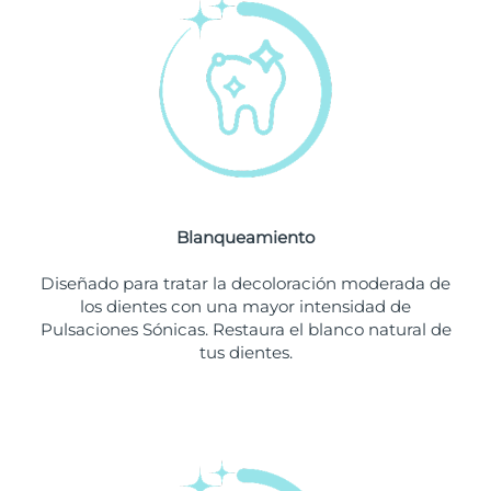
Filipinas
Entrega prevista
8/13/26
Polonia
Entrega prevista
8/11/26
Portugal
Entrega prevista
8/10/26
Puerto Rico
Entrega prevista
8/12/26
Blanqueamiento
Catar
Entrega prevista
8/11/26
Diseñado para tratar la decoloración moderada de
Reunión
Entrega prevista
8/15/26
los dientes con una mayor intensidad de
Pulsaciones Sónicas. Restaura el blanco natural de
tus dientes.
Rumanía
Entrega prevista
8/10/26
Rusia
Entrega prevista
8/18/26
Arabia Saudí
Entrega prevista
8/11/26