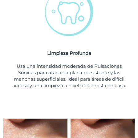
Turquía
Entrega prevista
8/11/26
Emiratos Árabes
Entrega prevista
8/11/26
Unidos
Reino Unido
Entrega prevista
8/10/26
Limpìeza Profunda
Estados Unidos
Entrega prevista
8/11/26
Usa una intensidad moderada de Pulsaciones
Sónicas para atacar la placa persistente y las
Uzbekistán
Entrega prevista
8/15/26
manchas superficiales. Ideal para áreas de difícil
acceso y una limpieza a nivel de dentista en casa.
Vietnam
Entrega prevista
8/16/26