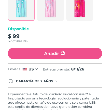
6
Reviews.
Enlace
en
la
misma
página.
Disponible
$ 99
IVA y tasas incl.
Añadir
8/11/26
US
Enviar a:
Entrega prevista:
GARANTÍA DE 2 AÑOS
Regístrate hoy y tendrás cobertura total de la
garantía FOREO. Esto quiere decir que, en caso
de tener algún problema durante los 2 años
Experimenta el futuro del cuidado bucal con issa™ 4.
posteriores a tu compra, FOREO te remplazará el
Impulsado por una tecnología revolucionaria y patentada
producto sin cargo alguno.
que ofrece hasta un año de uso con una sola carga USB,
este cepillo de dientes de nueva generación combina