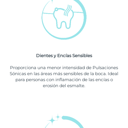
Singapur
Entrega prevista
8/12/26
Eslovaquia
Entrega prevista
8/10/26
Eslovenia
Entrega prevista
8/10/26
Sudáfrica
Entrega prevista
8/18/26
Dientes y Encías Sensibles
Corea del Sur
Entrega prevista
8/12/26
Proporciona una menor intensidad de Pulsaciones
España
Entrega prevista
8/10/26
Sónicas en las áreas más sensibles de la boca. Ideal
para personas con inflamación de las encías o
Suecia
Entrega prevista
8/10/26
erosión del esmalte.
Suiza
Entrega prevista
8/10/26
Taiwán
Entrega prevista
8/15/26
Tailandia
Entrega prevista
8/14/26