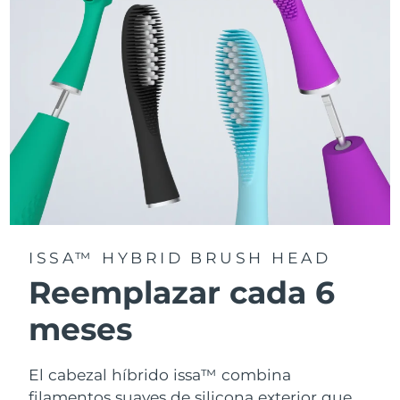
la app FOREO For You.
ISSA™ HYBRID BRUSH HEAD
Reemplazar cada 6
meses
El cabezal híbrido issa™ combina
filamentos suaves de silicona exterior que