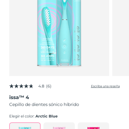
4.8
(6)
Escriba una reseña
4.8
de
issa™ 4
5
estrellas,
Cepillo de dientes sónico híbrido
valor
medio
de
Elegir el color:
Arctic Blue
valoración.
Read