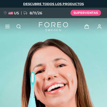
Pasar
DESCUBRE TODOS LOS PRODUCTOS
al
contenido
principal
US
8/11/26
SUPERVENTAS
NUEVO
Iniciar sesión
Idioma
BREAKING NEWS
Perfil de usuario
English
Deutsch
Español
Mis dispositivos
FAQ™ Pure Beauty-Tech Elixir
Français
Italiano
Português
Mis pedidos
Polski
Svenska
Русский
Türkçe
简体中文
繁體中文
Mis direcciones
issa™ Teeth Whitening Set
Mis suscripciones