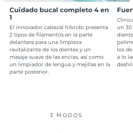
Cuidado bucal completo 4 en
Fuer
RAE de Macao
1
Entrega prevista
8/12/26
Clíni
(China)
El innovador cabezal híbrido presenta
un 30 
Malasia
Entrega prevista
8/13/26
2 tipos de filamentos en la parte
diente
delantera para una limpieza
polím
Malta
Entrega prevista
8/10/26
revitalizante de los dientes y un
los de
masaje suave de las encías, así como
a lo l
México
Entrega prevista
8/14/26
un limpiador de lengua y mejillas en la
deshil
parte posterior.
Mónaco
Entrega prevista
8/11/26
Países Bajos
Entrega prevista
8/10/26
Nueva Zelanda
Entrega prevista
8/10/26
3 MODOS
Noruega
Entrega prevista
8/10/26
Omán
Entrega prevista
8/13/26