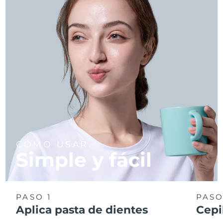
CÓMO USAR
Simple y fácil
PASO 1
PASO
Aplica pasta de dientes
Cepi