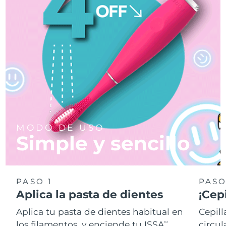
MODO DE USO
Simple y sencillo
PASO 1
PASO
Aplica la pasta de dientes
¡Cepi
Aplica tu pasta de dientes habitual en
Cepill
los filamentos, y enciende tu ISSA
circul
TM