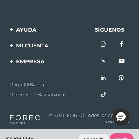
AYUDA
SÍGUENOS
Contáctanos
MI CUENTA
Pedidos y envíos
Registro de productos
EMPRESA
Garantía y devoluciones
Ayuda
Sobre FOREO
Preguntas frecuentes
Pago 100% seguro
Afiliados
Información de la
Reseñas de Bazaarvoice
batería
Noticias de afiliados
MYSA
© 2026 FOREO Todos los derechos
Asociados
reservados
Términos y condiciones