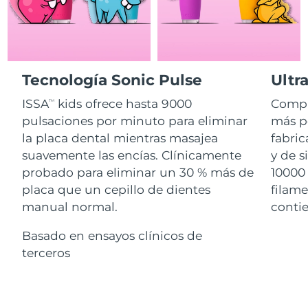
Advanced pore care essentials
For healthy hair
18% PAP
Israel
Entrega prevista
8/15/26
Cosméticos
Hombres
Italia
Entrega prevista
8/11/26
Tecnología Sonic Pulse
Ultr
Japón
Entrega prevista
8/14/26
ISSA
kids ofrece hasta 9000
Compl
Comprar todo
TM
Jersey
Entrega prevista
8/16/26
pulsaciones por minuto para eliminar
más pe
la placa dental mientras masajea
fabri
Kazajistán
Entrega prevista
8/13/26
suavemente las encías. Clínicamente
y de s
FOREO APP
probado para eliminar un 30 % más de
10000 
Kuwait
Entrega prevista
8/11/26
placa que un cepillo de dientes
filam
ACERCA DE
manual normal.
contie
Letonia
Entrega prevista
8/11/26
Basado en ensayos clínicos de
Líbano
Entrega prevista
8/12/26
terceros
Lituania
Entrega prevista
8/11/26
Luxemburgo
Entrega prevista
8/11/26