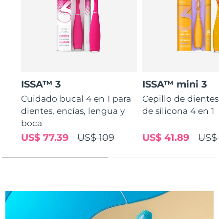
Turquía
Entrega prevista
8/12/26
Emiratos Árabes
Entrega prevista
8/12/26
Unidos
Reino Unido
Entrega prevista
8/11/26
ISSA™ 3
ISSA™ mini 3
Estados Unidos
Cuidado bucal 4 en 1 para
Cepillo de diente
Entrega prevista
8/12/26
dientes, encías, lengua y
de silicona 4 en 1
Uzbekistán
Entrega prevista
8/16/26
boca
US$ 77.39
US$ 109
US$ 41.89
US$
Vietnam
Entrega prevista
8/17/26