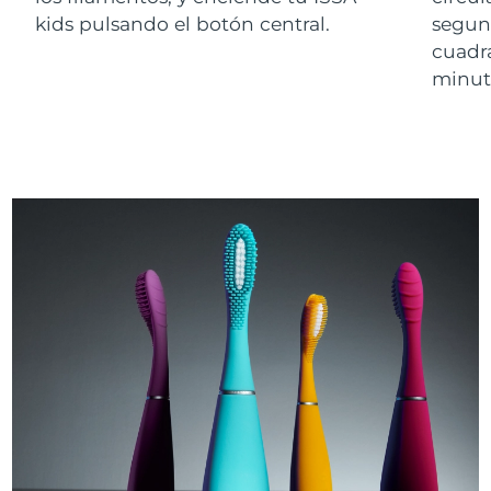
kids pulsando el botón central.
segund
cuadr
minuto