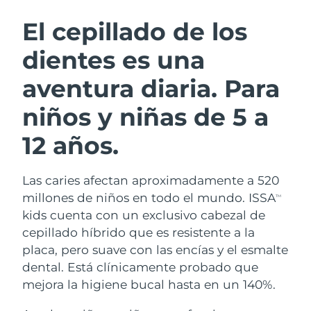
RUTINA SUECAS DE BELLEZA
Austria
Entrega prevista
8/11/26
El cepillado de los
dientes es una
Baréin
Entrega prevista
8/12/26
aventura diaria. Para
Limpieza facial
Lifting facial
Bélgica
Entrega prevista
8/11/26
LUNA™ 4 pack
BEAR™ 2 pack
niños y niñas de 5 a
Bermudas
Entrega prevista
8/17/26
Anti-aging massage
Microcurrent toning
12 años.
Bosnia y Herzegovina
Entrega prevista
8/14/26
Hidratación
Cuidado bucal
LUNA™ 4 Plus
BEAR™ 2 go
Las caries afectan aproximadamente a 520
Brunéi
Entrega prevista
8/16/26
UFO™ 3 pack
issa™ 4
Massage, LED heating
Microcurrent toning on-the-go
millones de niños en todo el mundo. ISSA
TM
TRATAMIENTO ANTIEDAD FAQ™
Deep facial hydration
Hybrid silicone sonic toothbrush
kids cuenta con un exclusivo cabezal de
Bulgaria
Entrega prevista
8/11/26
cepillado híbrido que es resistente a la
NEW
LUNA™ 4 Men
BEAR™ 2 eyes & lips
placa, pero suave con las encías y el esmalte
Canadá
Entrega prevista
8/15/26
UFO™ 3 LED
issa™ 4 plus
For men, anti-aging massage
Microcurrent line smoothing device
dental. Está clínicamente probado que
Near-infrared and red light therapy
Smart hybrid silicone sonic toothbrush
Chile
mejora la higiene bucal hasta en un 140%.
Entrega prevista
8/15/26
device
Antiedad
Tratamientos LED