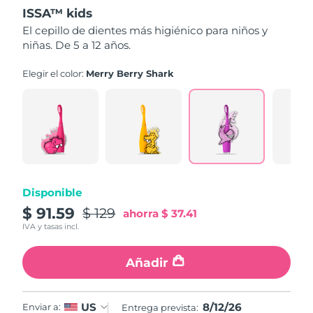
out
ISSA™ kids
of
5
Filipinas
Entrega prevista
8/14/26
El cepillo de dientes más higiénico para niños y
stars,
niñas. De 5 a 12 años.
average
rating
Polonia
Entrega prevista
8/12/26
value.
Elegir el color:
Merry Berry Shark
Read
16
Portugal
Entrega prevista
8/11/26
Reviews.
Same
page
Puerto Rico
Entrega prevista
8/13/26
link.
Catar
Entrega prevista
8/12/26
Reunión
Disponible
Entrega prevista
8/16/26
$ 91.59
$ 129
ahorra
$ 37.41
Rumanía
Entrega prevista
8/11/26
IVA y tasas incl.
Rusia
Entrega prevista
8/19/26
Añadir
Arabia Saudí
Entrega prevista
8/12/26
8/12/26
US
Enviar a:
Entrega prevista: