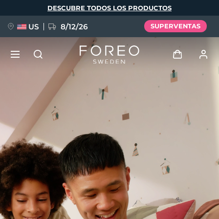
Pasar
DESCUBRE TODOS LOS PRODUCTOS
al
contenido
principal
US
8/12/26
SUPERVENTAS
NUEVO
Iniciar sesión
Idioma
BREAKING NEWS
Perfil de usuario
English
Deutsch
Español
Mis dispositivos
FAQ™ Pure Beauty-Tech Elixir
Français
Italiano
Português
Mis pedidos
Polski
Svenska
Русский
Türkçe
简体中文
繁體中文
Mis direcciones
issa™ Teeth Whitening Set
Mis suscripciones