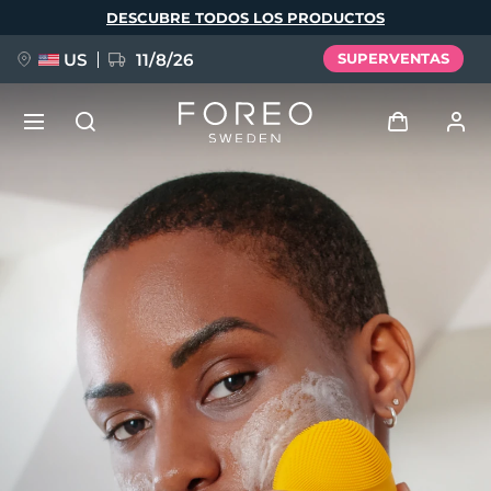
Pasar
DESCUBRE TODOS LOS PRODUCTOS
al
contenido
principal
US
11/8/26
SUPERVENTAS
NUEVO
Iniciar sesión
Idioma
BREAKING NEWS
Perfil de usuario
English
Deutsch
Español
Mis dispositivos
FAQ™ Pure Beauty-Tech Elixir
Français
Italiano
Português
Mis pedidos
Polski
Svenska
Русский
Türkçe
简体中文
繁體中文
Mis direcciones
issa™ Teeth Whitening Set
Mis suscripciones