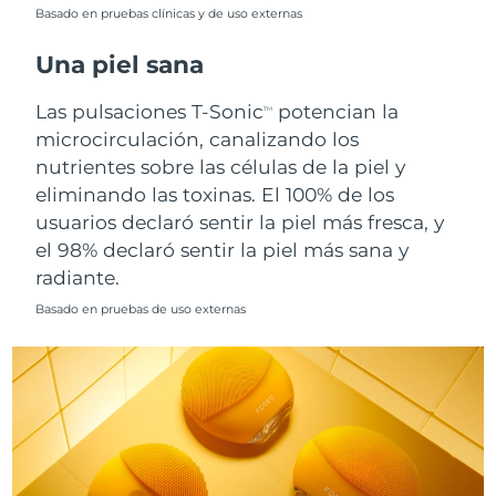
Singapur
Basado en pruebas clínicas y de uso externas
Entrega prevista
8/12/26
Una piel sana
Eslovaquia
Entrega prevista
8/10/26
Las pulsaciones T-Sonic
potencian la
TM
Eslovenia
Entrega prevista
8/10/26
microcirculación, canalizando los
nutrientes sobre las células de la piel y
Sudáfrica
Entrega prevista
8/18/26
eliminando las toxinas. El 100% de los
usuarios declaró sentir la piel más fresca, y
Corea del Sur
Entrega prevista
8/12/26
el 98% declaró sentir la piel más sana y
radiante.
España
Entrega prevista
8/10/26
Basado en pruebas de uso externas
Suecia
Entrega prevista
8/10/26
Suiza
Entrega prevista
8/10/26
Taiwán
Entrega prevista
8/15/26
Tailandia
Entrega prevista
8/14/26