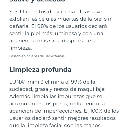
Sus filamentos de silicona ultrasuave
Filipinas
Entrega prevista
8/13/26
exfolian las células muertas de la piel sin
Polonia
dañarla. El 98% de los usuarios declaró
Entrega prevista
8/11/26
sentir la piel más luminosa y con una
Portugal
Entrega prevista
8/10/26
apariencia más sana después de la
limpieza.
Puerto Rico
Entrega prevista
8/12/26
Basado en pruebas de uso externas
Catar
Entrega prevista
8/11/26
Limpieza profunda
Reunión
Entrega prevista
8/15/26
LUNA
mini 3 elimina el 99% de la
TM
suciedad, grasa y restos de maquillaje.
Rumanía
Entrega prevista
8/10/26
Además, limpia las impurezas que se
acumulan en los poros, reduciendo la
Rusia
Entrega prevista
8/18/26
aparición de imperfecciones. El 100% de los
usuarios declaró sentir mejores resultados
Arabia Saudí
Entrega prevista
8/11/26
que la limpieza facial con las manos.