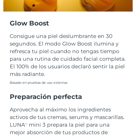
Turquía
Entrega prevista
8/11/26
Glow Boost
Emiratos Árabes
Entrega prevista
8/11/26
Unidos
Consigue una piel deslumbrante en 30
segundos. El modo Glow Boost ilumina y
Reino Unido
Entrega prevista
8/10/26
refresca tu piel cuando no tengas tiempo
para una rutina de cuidado facial completa.
Estados Unidos
Entrega prevista
8/11/26
El 100% de los usuarios declaró sentir la piel
más radiante.
Uzbekistán
Entrega prevista
8/15/26
Basado en pruebas de uso externas
Vietnam
Entrega prevista
8/16/26
Preparación perfecta
Aprovecha al máximo los ingredientes
activos de tus cremas, serums y mascarillas.
LUNA
mini 3 prepara la piel para una
TM
mejor absorción de tus productos de