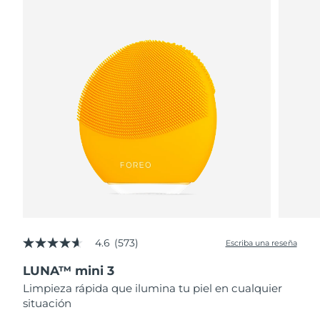
4.6
(573)
Escriba una reseña
4.6
de
LUNA™ mini 3
5
estrellas,
Limpieza rápida que ilumina tu piel en cualquier
valor
situación
medio
de