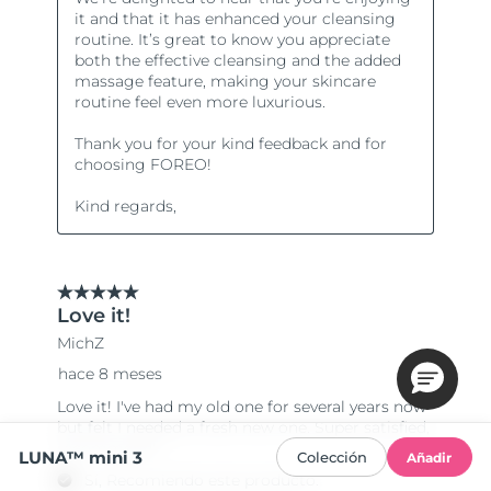
LUNA™ mini 3
Colección
Añadir