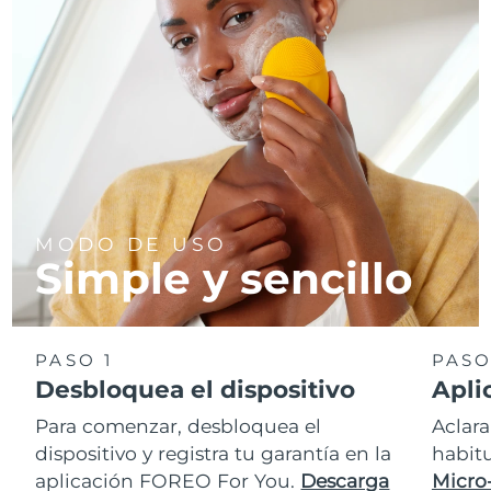
MODO DE USO
Simple y sencillo
PASO 1
PASO
Desbloquea el dispositivo
Apli
Para comenzar, desbloquea el
Aclara
dispositivo y registra tu garantía en la
habit
aplicación FOREO For You.
Descarga
Micro