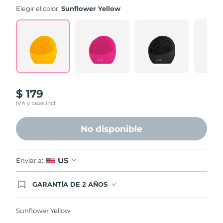
valoración.
Elegir el color:
Sunflower Yellow
Read
573
Reviews.
Enlace
en
la
misma
página.
$ 179
IVA y tasas incl.
No disponible
US
Enviar a:
GARANTÍA DE 2 AÑOS
Regístrate hoy y tendrás cobertura total de la
garantía FOREO. Esto quiere decir que, en caso
de tener algún problema durante los 2 años
Sunflower Yellow
posteriores a tu compra, FOREO te remplazará el