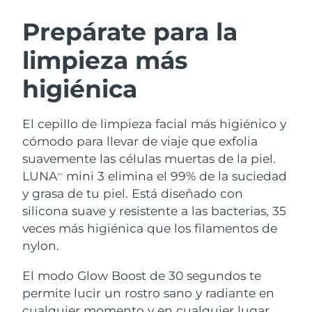
RUTINA SUECAS DE BELLEZA
Austria
Entrega prevista
8/10/26
Prepárate para la
limpieza más
Baréin
Entrega prevista
8/11/26
higiénica
Limpieza facial
Lifting facial
Bélgica
Entrega prevista
8/10/26
LUNA™ 4 pack
BEAR™ 2 pack
Bermudas
Entrega prevista
8/16/26
El cepillo de limpieza facial más higiénico y
Anti-aging massage
Microcurrent toning
cómodo para llevar de viaje que exfolia
Bosnia y Herzegovina
Entrega prevista
8/13/26
suavemente las células muertas de la piel.
Hidratación
Cuidado bucal
LUNA
mini 3 elimina el 99% de la suciedad
LUNA™ 4 Plus
BEAR™ 2 go
TM
Brunéi
Entrega prevista
8/15/26
UFO™ 3 pack
issa™ 4
y grasa de tu piel. Está diseñado con
Massage, LED heating
Microcurrent toning on-the-go
TRATAMIENTO ANTIEDAD FAQ™
silicona suave y resistente a las bacterias, 35
Deep facial hydration
Hybrid silicone sonic toothbrush
Bulgaria
Entrega prevista
8/10/26
veces más higiénica que los filamentos de
NEW
nylon.
LUNA™ 4 Men
BEAR™ 2 eyes & lips
Canadá
Entrega prevista
8/14/26
UFO™ 3 LED
issa™ 4 plus
For men, anti-aging massage
Microcurrent line smoothing device
El modo Glow Boost de 30 segundos te
Near-infrared and red light therapy
Smart hybrid silicone sonic toothbrush
Chile
Entrega prevista
8/14/26
device
Antiedad
Tratamientos LED
permite lucir un rostro sano y radiante en
cualquier momento y en cualquier lugar.