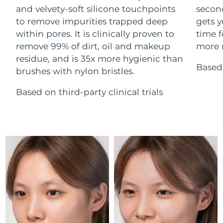
Advanced pore care essentials
For healthy hair
and velvety-soft silicone touchpoints
secon
18% PAP
Israel
Entrega prevista
8/12/26
Cosméticos
Hombres
to remove impurities trapped deep
gets y
within pores. It is clinically proven to
time f
Italia
Entrega prevista
8/8/26
remove 99% of dirt, oil and makeup
more r
residue, and is 35x more hygienic than
Japón
Entrega prevista
8/11/26
Based 
brushes with nylon bristles.
Comprar todo
Jersey
Entrega prevista
8/13/26
Based on third-party clinical trials
Kazajistán
Entrega prevista
8/10/26
FOREO APP
Kuwait
Entrega prevista
8/8/26
ACERCA DE
Letonia
Entrega prevista
8/8/26
Líbano
Entrega prevista
8/9/26
Lituania
Entrega prevista
8/8/26
Luxemburgo
Entrega prevista
8/8/26