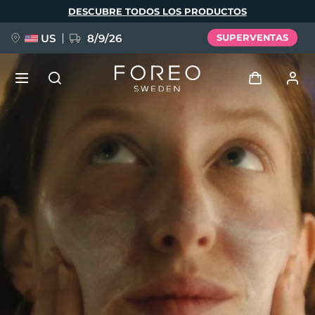
Pasar
DESCUBRE TODOS LOS PRODUCTOS
al
contenido
principal
US
8/9/26
SUPERVENTAS
NUEVO
Iniciar sesión
Idioma
BREAKING NEWS
Perfil de usuario
English
Deutsch
Español
Mis dispositivos
FAQ™ Pure Beauty-Tech Elixir
Français
Italiano
Português
Mis pedidos
Polski
Svenska
Русский
Türkçe
简体中文
繁體中文
Mis direcciones
issa™ Teeth Whitening Set
Mis suscripciones