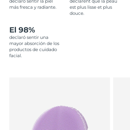
declaró sentir la piel
déclarent que la peau
más fresca y radiante.
est plus lisse et plus
Filipinas
Entrega prevista
8/11/26
douce.
Polonia
Entrega prevista
8/9/26
El 98%
declaró sentir una
Portugal
Entrega prevista
8/8/26
mayor absorción de los
productos de cuidado
Puerto Rico
Entrega prevista
8/10/26
facial.
Catar
Entrega prevista
8/9/26
Reunión
Entrega prevista
8/13/26
Rumanía
Entrega prevista
8/8/26
Rusia
Entrega prevista
8/16/26
Arabia Saudí
Entrega prevista
8/9/26