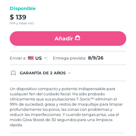
Disponible
Turquía
Entrega prevista
8/9/26
$ 139
IVA y tasas incl.
Emiratos Árabes
Entrega prevista
8/9/26
Unidos
Añadir
Reino Unido
Entrega prevista
8/8/26
8/9/26
US
Enviar a:
Entrega prevista:
Estados Unidos
Entrega prevista
8/9/26
GARANTÍA DE 2 AÑOS
Uzbekistán
Entrega prevista
8/13/26
Regístrate hoy y tendrás cobertura total de la
garantía FOREO. Esto quiere decir que, en caso
de tener algún problema durante los 2 años
Vietnam
Un dispositivo compacto y potente indispensable para
Entrega prevista
8/14/26
posteriores a tu compra, FOREO te remplazará el
cualquier fan del cuidado facial. Ha sido probado
producto sin cargo alguno.
clínicamente que sus pulsaciones T-Sonic™ eliminan el
99% de suciedad, grasa y restos de maquillaje para limpiar
profundamente los poros, las zonas con problemas y
reducir las imperfecciones. Y cuando tengas prisa, usa el
modo Glow Boost de 30 segundos para una limpieza
rápida.