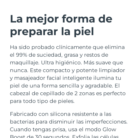
RUTINA SUECAS DE BELLEZA
Austria
Entrega prevista
8/8/26
La mejor forma de
Baréin
Entrega prevista
8/9/26
preparar la piel
Limpieza facial
Lifting facial
Bélgica
Entrega prevista
8/8/26
Ha sido probado clínicamente que elimina
LUNA™ 4 pack
BEAR™ 2 pack
Bermudas
Entrega prevista
8/14/26
el 99% de suciedad, grasa y restos de
Anti-aging massage
Microcurrent toning
maquillaje. Ultra higiénico. Más suave que
Bosnia y Herzegovina
Entrega prevista
8/11/26
nunca. Este compacto y potente limpiador
Hidratación
Cuidado bucal
y masajeador facial inteligente ilumina tu
LUNA™ 4 Plus
BEAR™ 2 go
Brunéi
Entrega prevista
8/13/26
UFO™ 3 pack
issa™ 4
piel de una forma sencilla y agradable. El
Massage, LED heating
Microcurrent toning on-the-go
TRATAMIENTO ANTIEDAD FAQ™
cabezal de cepillado de 2 zonas es perfecto
Deep facial hydration
Hybrid silicone sonic toothbrush
Bulgaria
Entrega prevista
8/8/26
para todo tipo de pieles.
NEW
LUNA™ 4 Men
BEAR™ 2 eyes & lips
Canadá
Entrega prevista
8/12/26
UFO™ 3 LED
Fabricado con silicona resistente a las
issa™ 4 plus
For men, anti-aging massage
Microcurrent line smoothing device
bacterias para disminuir las imperfecciones.
Near-infrared and red light therapy
Smart hybrid silicone sonic toothbrush
Chile
Entrega prevista
8/12/26
device
Antiedad
Tratamientos LED
Cuando tengas prisa, usa el modo Glow
Boost de 30 segundos. Exfolia las células