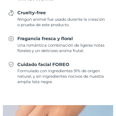
Singapur
Entrega prevista
8/12/26
Cruelty-free
Eslovaquia
Entrega prevista
8/10/26
Ningún animal fue usado durante la creación
o prueba de este producto.
Eslovenia
Entrega prevista
8/10/26
Fragancia fresca y floral
Sudáfrica
Entrega prevista
8/18/26
Una romántica combinación de ligeras notas
florales y un delicioso aroma frutal.
Corea del Sur
Entrega prevista
8/12/26
Cuidado facial FOREO
España
Entrega prevista
8/10/26
Formulado con ingredientes 91% de origen
natural, y sin ingredientes nocivos de nuestra
Suecia
Entrega prevista
8/10/26
amplia lista negra.
Suiza
Entrega prevista
8/10/26
Taiwán
Entrega prevista
8/15/26
Tailandia
Entrega prevista
8/14/26