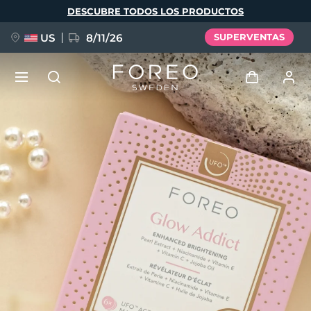
Pasar
DESCUBRE TODOS LOS PRODUCTOS
al
contenido
principal
US
8/11/26
SUPERVENTAS
NUEVO
Iniciar sesión
Idioma
BREAKING NEWS
Perfil de usuario
English
Deutsch
Español
Mis dispositivos
FAQ™ Pure Beauty-Tech Elixir
Français
Italiano
Português
Mis pedidos
Polski
Svenska
Русский
Türkçe
简体中文
繁體中文
Mis direcciones
issa™ Teeth Whitening Set
Mis suscripciones