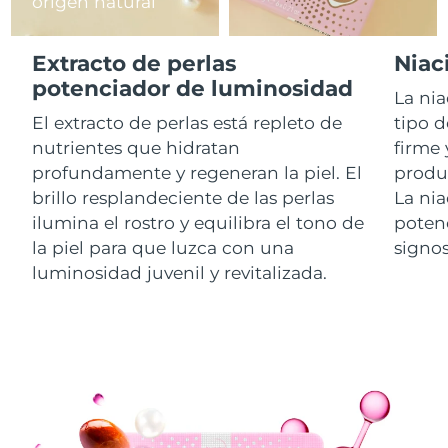
origen natural
RAE de Macao
Entrega prevista
8/12/26
Extracto de perlas
Niac
(China)
potenciador de luminosidad
La ni
Malasia
Entrega prevista
8/13/26
El extracto de perlas está repleto de
tipo d
nutrientes que hidratan
firme 
Malta
Entrega prevista
8/10/26
profundamente y regeneran la piel. El
produ
brillo resplandeciente de las perlas
La ni
México
Entrega prevista
8/14/26
ilumina el rostro y equilibra el tono de
poten
la piel para que luzca con una
signo
Mónaco
Entrega prevista
8/11/26
luminosidad juvenil y revitalizada.
Países Bajos
Entrega prevista
8/10/26
Nueva Zelanda
Entrega prevista
8/10/26
Noruega
Entrega prevista
8/10/26
Omán
Entrega prevista
8/13/26