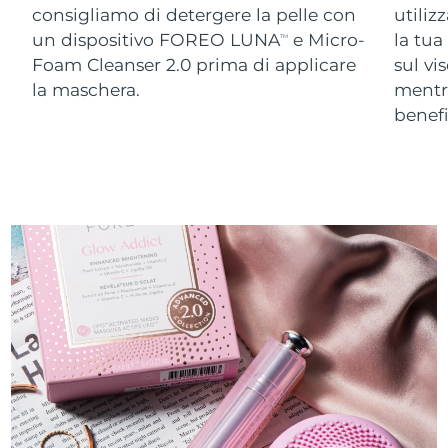
consigliamo di detergere la pelle con
utiliz
un dispositivo FOREO LUNA
e Micro-
la tua
TM
Foam Cleanser 2.0 prima di applicare
sul vi
la maschera.
ment
benefi