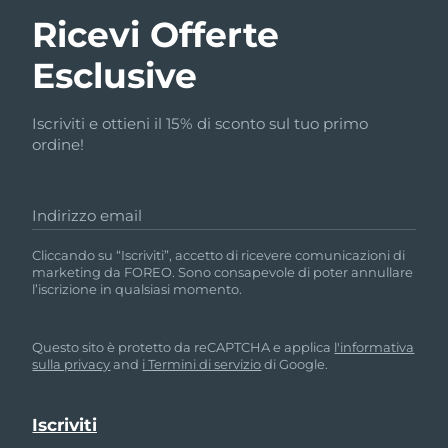
Ricevi Offerte
Esclusive
Iscriviti e ottieni il 15% di sconto sul tuo primo
ordine!
Indirizzo email
Cliccando su “Iscriviti”, accetto di ricevere comunicazioni di
marketing da FOREO. Sono consapevole di poter annullare
l’iscrizione in qualsiasi momento.
Questo sito è protetto da reCAPTCHA e applica
l'informativa
sulla privacy
and
i Termini di servizio
di Google.