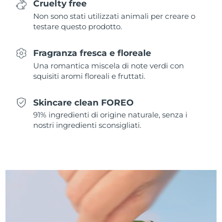
Cruelty free
Non sono stati utilizzati animali per creare o
Slovacchia
Consegna stimata
8/9/26
testare questo prodotto.
Slovenia
Consegna stimata
8/9/26
Fragranza fresca e floreale
Una romantica miscela di note verdi con
Sudafrica
Consegna stimata
8/17/26
squisiti aromi floreali e fruttati.
Corea del Sud
Consegna stimata
8/11/26
Skincare clean FOREO
Spagna
Consegna stimata
8/9/26
91% ingredienti di origine naturale, senza i
nostri ingredienti sconsigliati.
Svezia
Consegna stimata
8/9/26
Svizzera
Consegna stimata
8/9/26
Taiwan
Consegna stimata
8/14/26
Thailandia
Consegna stimata
8/13/26