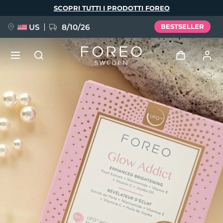
Salta
SCOPRI TUTTI I PRODOTTI FOREO
al
contenuto
principale
US
8/10/26
BESTSELLER
NUOVO
Accedi
Lingua
BREAKING NEWS
Profilo utente
English
Deutsch
Español
I miei dispositivi
FAQ™ Pure Beauty-Tech Elixir
Français
Italiano
Português
I miei ordini
Polski
Svenska
Русский
Türkçe
简体中文
繁體中文
I miei indirizzi
issa™ Teeth Whitening Set
I miei abbonamenti