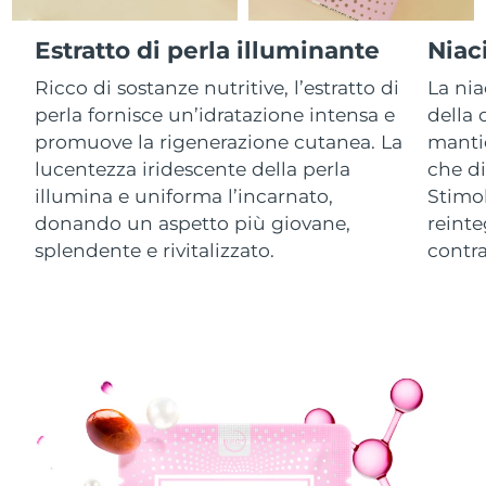
Estratto di perla illuminante
Niac
RAS di Macao
Consegna stimata
8/11/26
Ricco di sostanze nutritive, l’estratto di
La nia
Malaysia
Consegna stimata
8/12/26
perla fornisce un’idratazione intensa e
della 
promuove la rigenerazione cutanea. La
manti
Malta
Consegna stimata
8/9/26
lucentezza iridescente della perla
che di
illumina e uniforma l’incarnato,
Stimol
Messico
Consegna stimata
8/13/26
donando un aspetto più giovane,
reinte
splendente e rivitalizzato.
contra
Monaco
Consegna stimata
8/10/26
Paesi Bassi
Consegna stimata
8/9/26
Nuova Zelanda
Consegna stimata
8/9/26
Norvegia
Consegna stimata
8/9/26
Oman
Consegna stimata
8/12/26