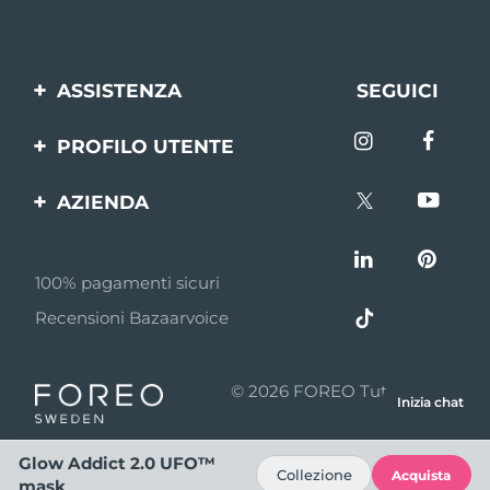
ASSISTENZA
SEGUICI
Contattaci
PROFILO UTENTE
Ordini e spedizioni
Registrazione del
AZIENDA
prodotto
Garanzia e resi
FOREO
Aiuto
FAQ
100% pagamenti sicuri
Affiliazione
Informazioni sulla
Recensioni Bazaarvoice
batteria
Notizie di affiliazione
MYSA
© 2026 FOREO Tutti i diritti
Inizia chat
Rivenditori
riservati
Termini di Utilizzo
Glow Addict 2.0 UFO™
Collezione
Acquista
mask