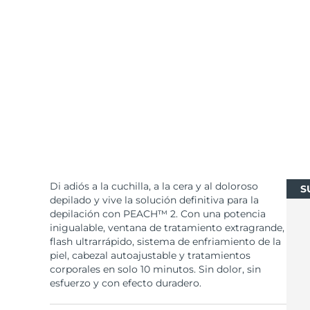
Cuidado de la piel KIWI™
All acne treatment devices
All revitalizing eye massagers
Serum
issa™ Teeth Whitening Gel
Advanced pore care essentials
For healthy hair
18% PAP
Cosméticos
Hombres
Comprar todo
Di adiós a la cuchilla, a la cera y al doloroso
S
FOREO APP
depilado y vive la solución definitiva para la
depilación con PEACH™ 2. Con una potencia
inigualable, ventana de tratamiento extragrande,
ACERCA DE
flash ultrarrápido, sistema de enfriamiento de la
piel, cabezal autoajustable y tratamientos
corporales en solo 10 minutos. Sin dolor, sin
esfuerzo y con efecto duradero.