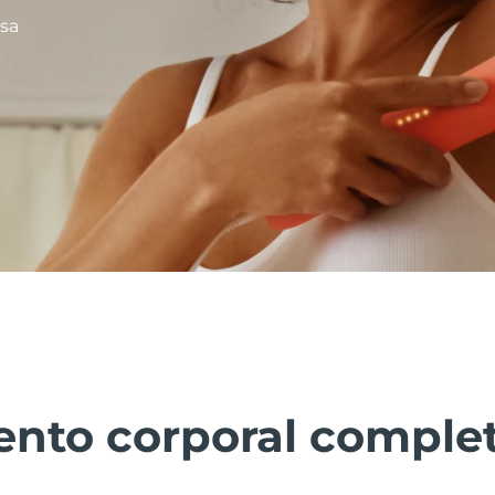
nsa
ento corporal complet
s