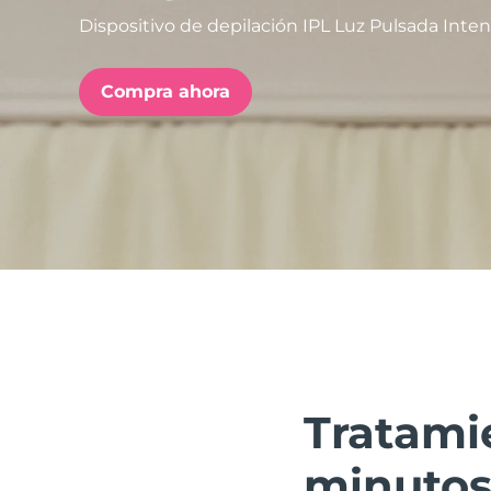
Dispositivo de depilación IPL Luz Pulsada Inte
issa™ Teeth Whitening Set
Compra ahora
FAQ™ Dual LED Panel
POPULAR
Sorpresas especiales
Superventas
Tratami
minuto