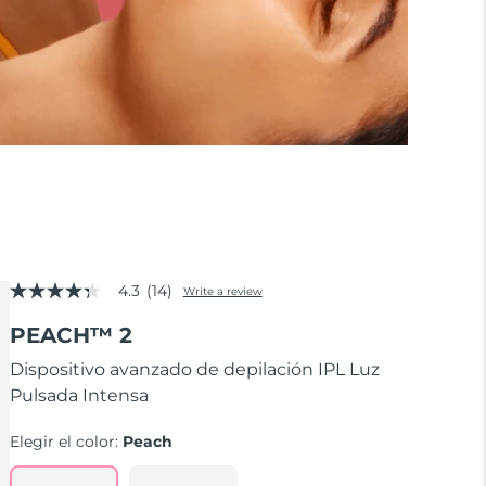
4.3
(14)
Write a review
4.3
out
PEACH™ 2
of
5
stars,
Dispositivo avanzado de depilación IPL Luz
average
Pulsada Intensa
rating
value.
Read
Elegir el color:
Peach
14
Reviews.