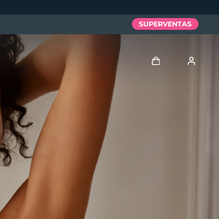
SUPERVENTAS
Iniciar sesión
Perfil de usuario
Mis dispositivos
Mis pedidos
Mis direcciones
Mis suscripciones