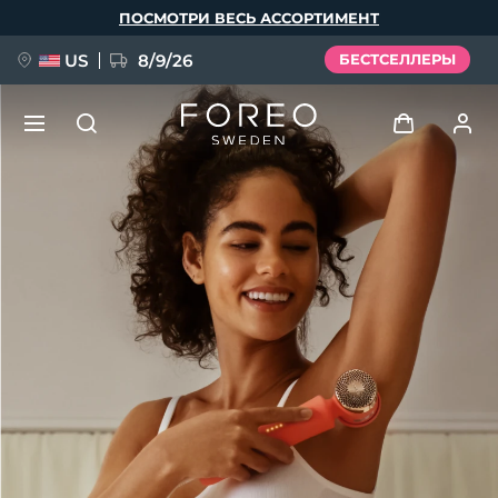
Перейти
ПОСМОТРИ ВЕСЬ АССОРТИМЕНТ
к
основному
содержанию
US
8/9/26
БЕСТСЕЛЛЕРЫ
НОВИНКА
Войти
Язык
BREAKING NEWS
Профиль пользователя
English
Deutsch
Español
Мои приборы
FAQ™ Pure Beauty-Tech Elixir
Français
Italiano
Português
Мои заказы
Polski
Svenska
Русский
Türkçe
简体中文
繁體中文
Мои адреса
issa™ Teeth Whitening Set
Мои подписки