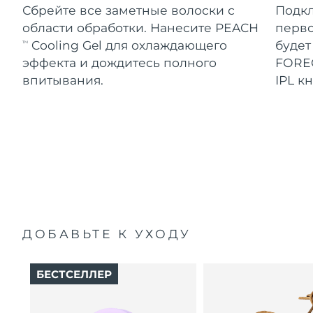
Сбрейте все заметные волоски с
Подк
области обработки. Нанесите PEACH
перво
Cooling Gel для охлаждающего
будет
TM
эффекта и дождитесь полного
FOREO
впитывания.
IPL к
ДОБАВЬТЕ К УХОДУ
БЕСТСЕЛЛЕР