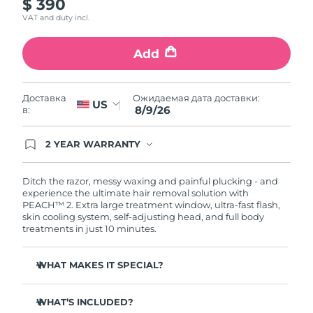
$ 390
8/9/26
VAT and duty incl.
Ожидаемая дата доставки
Нидерланды
8/8/26
Add
Ожидаемая дата доставки
Новая Зеландия
8/8/26
Ожидаемая дата доставки:
Доставка
US
8/9/26
в:
Ожидаемая дата доставки
Норвегия
8/8/26
2 YEAR WARRANTY
Ordering today registers you for full FOREO
Ожидаемая дата доставки
Оман
warranty coverage. This means if you experience
8/11/26
issues within 2-year of purchase, FOREO will
Ditch the razor, messy waxing and painful plucking - and
replace your product free of charge.
experience the ultimate hair removal solution with
Ожидаемая дата доставки
PEACH™ 2. Extra large treatment window, ultra-fast flash,
Филиппины
8/11/26
skin cooling system, self-adjusting head, and full body
treatments in just 10 minutes.
Ожидаемая дата доставки
Польша
8/9/26
WHAT MAKES IT SPECIAL?
Ожидаемая дата доставки
Faster and more powerful than other IPL devices on the
Португалия
8/8/26
market.
WHAT’S INCLUDED?