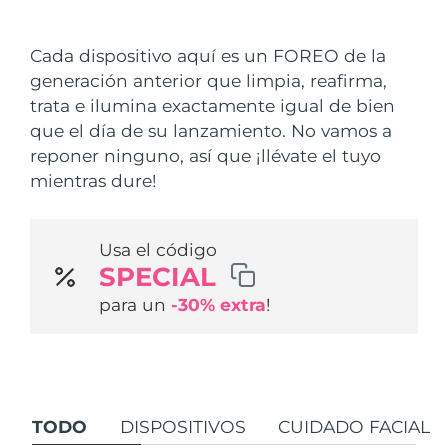
País de envío
Cada dispositivo aquí es un FOREO de la
Estados Unidos
Entrega prevista
10/8/26
generación anterior que limpia, reafirma,
FAQ™ Dual LED Panel
trata e ilumina exactamente igual de bien
Reino Unido
Entrega prevista
9/8/26
que el día de su lanzamiento. No vamos a
POPULAR
reponer ninguno, así que ¡llévate el tuyo
España
Entrega prevista
9/8/26
mientras dure!
Australia
Entrega prevista
12/8/26
Usa el código
Francia
Entrega prevista
9/8/26
Sorpresas especiales
Superventas
SPECIAL
Alemania
Entrega prevista
9/8/26
para un
-30% extra
!
Canadá
Entrega prevista
13/8/26
Terapia de luz roja
TODO
DISPOSITIVOS
CUIDADO FACIAL
Australia
Entrega prevista
12/8/26