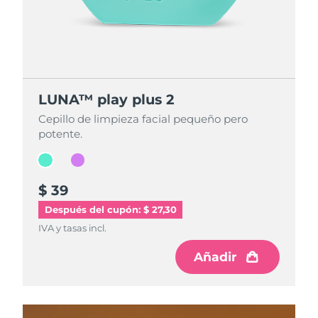
LUNA™ play plus 2
LUNA™ play plus 2
Cepillo de limpieza facial pequeño pero
Cepillo de limpieza facial pequeño pero
potente.
potente.
$ 39
$ 39
Después del cupón: $ 27,30
IVA y tasas incl.
IVA y tasas incl.
Añadir
Añadir