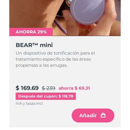
Turquía
Entrega prevista
10/8/26
Emiratos Árabes
Entrega prevista
10/8/26
Unidos
AHORRA 29%
Reino Unido
BEAR™ mini
Entrega prevista
9/8/26
Un dispositivo de tonificación para el
Estados Unidos
Entrega prevista
10/8/26
tratamiento específico de las áreas
propensas a las arrugas.
Uzbekistán
Entrega prevista
14/8/26
Vietnam
Entrega prevista
15/8/26
$ 169.69
$ 239
ahorra
$ 69.31
Después del cupón: $ 118,78
IVA y tasas incl.
Añadir