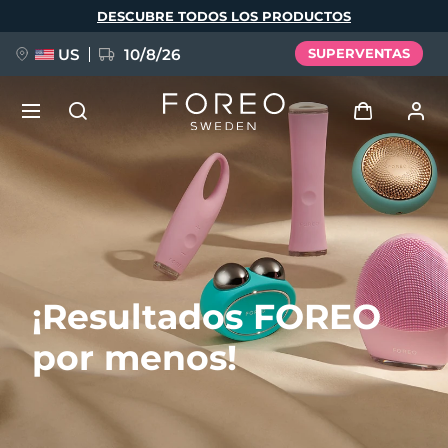
Pasar
DESCUBRE TODOS LOS PRODUCTOS
al
contenido
principal
US
10/8/26
SUPERVENTAS
NUEVO
Iniciar sesión
Idioma
BREAKING NEWS
Perfil de usuario
English
Deutsch
Español
Mis dispositivos
FAQ™ Pure Beauty-Tech Elixir
¡Resultados FOREO
Français
Italiano
Português
Mis pedidos
Polski
Svenska
Русский
por menos!
Türkçe
简体中文
繁體中文
Mis direcciones
issa™ Teeth Whitening Set
Mis suscripciones