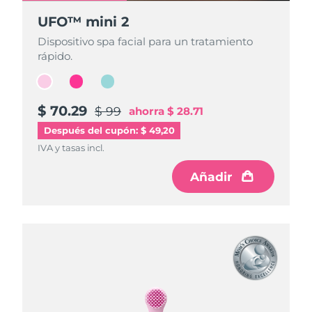
UFO™ mini 2
UFO™ mini 2
UFO™ mini 2
Dispositivo spa facial para un tratamiento
Dispositivo spa facial para un tratamiento
Dispositivo spa facial para un tratamiento
rápido.
rápido.
rápido.
$ 70.29
$ 70.29
$ 70.29
$ 99
$ 99
$ 99
ahorra
ahorra
ahorra
$ 28.71
$ 28.71
$ 28.71
Después del cupón: $ 49,20
IVA y tasas incl.
IVA y tasas incl.
IVA y tasas incl.
Añadir
Añadir
Añadir