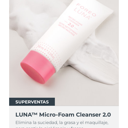
SUPERVENTAS
SUPERVENTAS
LUNA™ Micro-Foam Cleanser 2.0
LUNA™ Micro-Foam Cleanser 2.0
Elimina la suciedad, la grasa y el maquillaje,
Elimina la suciedad, la grasa y el maquillaje,