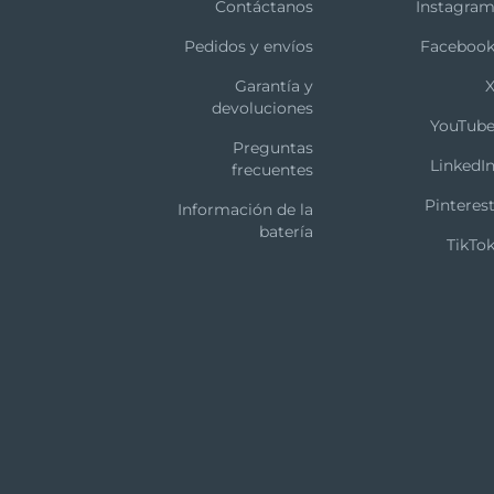
Contáctanos
Instagra
Pedidos y envíos
Faceboo
Garantía y
devoluciones
YouTub
Preguntas
LinkedI
frecuentes
Pinteres
Información de la
batería
TikTo