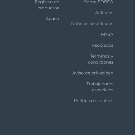
m
Registro de
Sobre FOREO
productos
k
Afiliados
Ayuda
X
Noticias de afiliados
e
MYSA
n
Asociados
t
Términos y
condiciones
k
Aviso de privacidad
Trabajadores
esenciales
Política de cookies