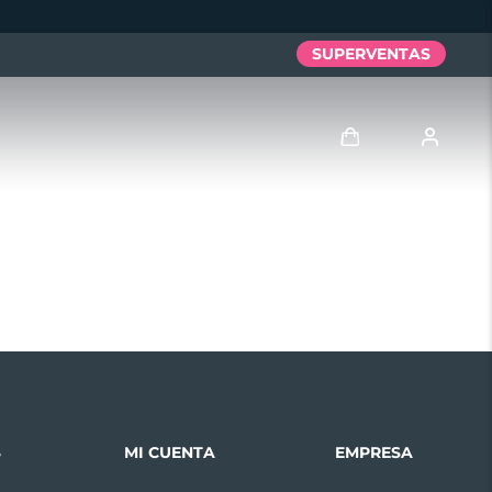
SUPERVENTAS
Iniciar sesión
Perfil de usuario
Mis dispositivos
Mis pedidos
Mis direcciones
S
MI CUENTA
EMPRESA
Mis suscripciones