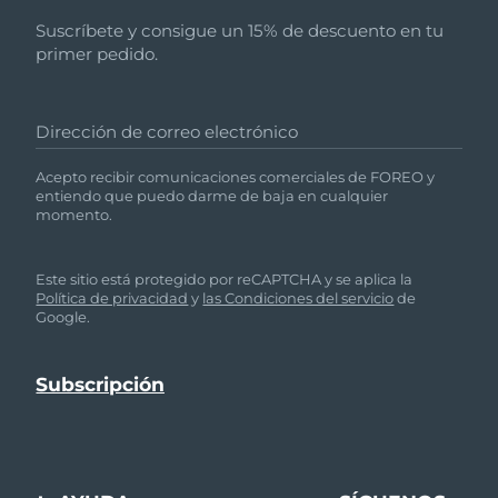
Singapur
Entrega prevista
11/8/26
Suscríbete y consigue un 15% de descuento en tu
primer pedido.
Eslovaquia
Entrega prevista
9/8/26
Eslovenia
Entrega prevista
9/8/26
Dirección de correo electrónico
Sudáfrica
Entrega prevista
17/8/26
Acepto recibir comunicaciones comerciales de FOREO y
entiendo que puedo darme de baja en cualquier
momento.
Corea del Sur
Entrega prevista
11/8/26
España
Entrega prevista
9/8/26
Este sitio está protegido por reCAPTCHA y se aplica la
Política de privacidad
y
las Condiciones del servicio
de
Google.
Suecia
Entrega prevista
9/8/26
Suiza
Entrega prevista
9/8/26
Taiwán
Entrega prevista
14/8/26
Tailandia
Entrega prevista
13/8/26