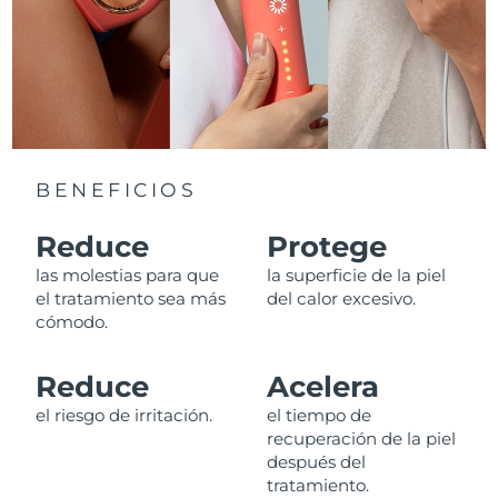
Advanced pore care essentials
For healthy hair
18% PAP
Israel
Entrega prevista
13/8/26
Cosméticos
Hombres
Italia
Entrega prevista
9/8/26
Japón
Entrega prevista
12/8/26
Comprar todo
Jersey
Entrega prevista
14/8/26
BENEFICIOS
Kazajistán
Entrega prevista
11/8/26
Reduce
Protege
FOREO APP
las molestias para que
la superficie de la piel
Kuwait
Entrega prevista
9/8/26
el tratamiento sea más
del calor excesivo.
ACERCA DE
cómodo.
Letonia
Entrega prevista
9/8/26
Reduce
Acelera
Líbano
Entrega prevista
10/8/26
el riesgo de irritación.
el tiempo de
recuperación de la piel
Lituania
Entrega prevista
9/8/26
después del
tratamiento.
Luxemburgo
Entrega prevista
9/8/26