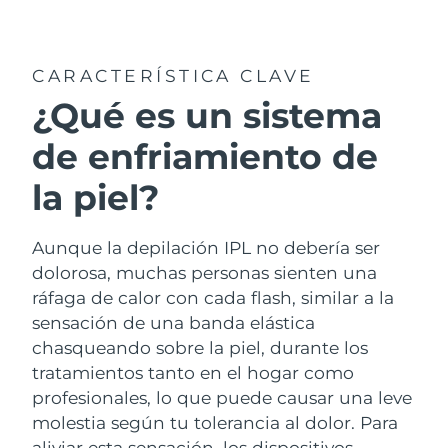
País de envío
Estados Unidos
Entrega prevista
10/8/26
CARACTERÍSTICA CLAVE
FAQ™ Dual LED Panel
¿Qué es un sistema
Reino Unido
Entrega prevista
9/8/26
de enfriamiento de
POPULAR
España
Entrega prevista
9/8/26
la piel?
Australia
Entrega prevista
12/8/26
Aunque la depilación IPL no debería ser
Francia
Entrega prevista
9/8/26
Sorpresas especiales
Superventas
dolorosa, muchas personas sienten una
ráfaga de calor con cada flash, similar a la
Alemania
Entrega prevista
9/8/26
sensación de una banda elástica
Canadá
chasqueando sobre la piel, durante los
Entrega prevista
13/8/26
tratamientos tanto en el hogar como
Terapia de luz roja
profesionales, lo que puede causar una leve
molestia según tu tolerancia al dolor. Para
Australia
Entrega prevista
12/8/26
aliviar esta sensación, los dispositivos