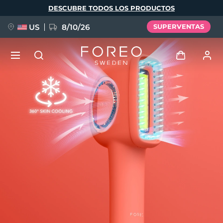
Pasar
DESCUBRE TODOS LOS PRODUCTOS
al
contenido
principal
US
8/10/26
SUPERVENTAS
NUEVO
Iniciar sesión
Idioma
BREAKING NEWS
Perfil de usuario
English
Deutsch
Español
Mis dispositivos
FAQ™ Pure Beauty-Tech Elixir
Français
Italiano
Português
Mis pedidos
Polski
Svenska
Русский
Türkçe
简体中文
繁體中文
Mis direcciones
issa™ Teeth Whitening Set
Mis suscripciones