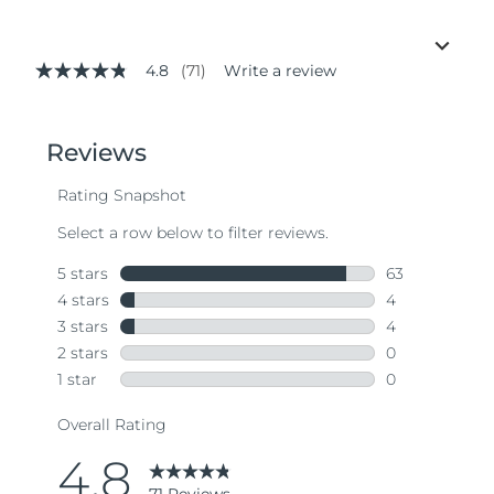
4.8
(71)
Write a review
4.8
out
of
5
stars,
average
rating
value.
Read
71
Reviews.
Same
page
link.