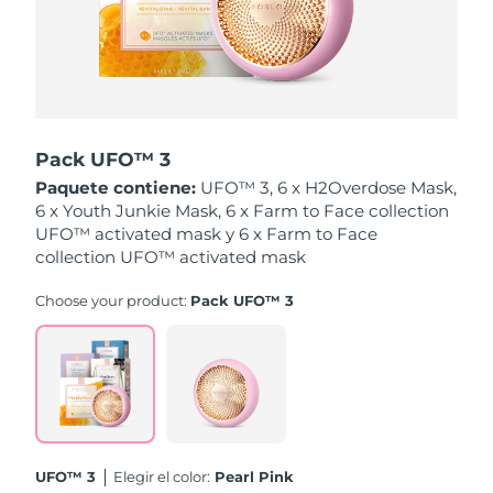
Singapur
Entrega prevista
8/12/26
Eslovaquia
Entrega prevista
8/10/26
Eslovenia
Entrega prevista
8/10/26
Pack UFO™ 3
Sudáfrica
Entrega prevista
8/18/26
Paquete contiene:
UFO™ 3, 6 x H2Overdose Mask,
6 x Youth Junkie Mask, 6 x Farm to Face collection
Corea del Sur
Entrega prevista
8/12/26
UFO™ activated mask y 6 x Farm to Face
collection UFO™ activated mask
España
Entrega prevista
8/10/26
Choose your product:
Pack UFO™ 3
Suecia
Entrega prevista
8/10/26
Suiza
Entrega prevista
8/10/26
Taiwán
Entrega prevista
8/15/26
UFO™ 3
Elegir el color:
Pearl Pink
Tailandia
Entrega prevista
8/14/26