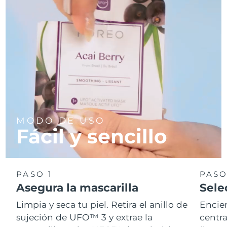
MODO DE USO
Fácil y sencillo
PASO 1
PASO
Asegura la mascarilla
Sele
Limpia y seca tu piel. Retira el anillo de
Encie
sujeción de UFO™ 3 y extrae la
centra