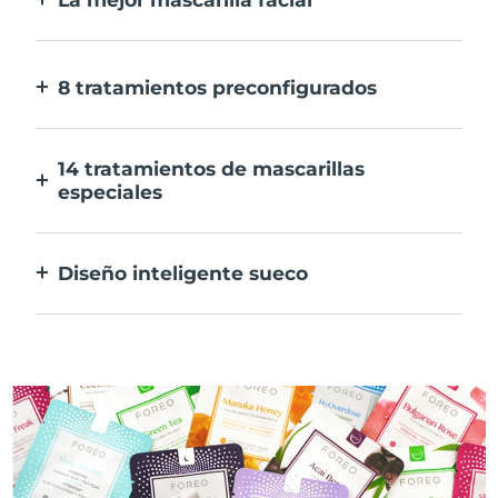
Más eficaz que una mascarilla
convencional. Y 10 veces más rápida.
8 tratamientos preconfigurados
Sólo tienes que pulsar un botón. Ajusta tus
preferencias desde la aplicación.
14 tratamientos de mascarillas
especiales
La combinación perfecta de tecnologías
para potenciar los ingredientes de tu
Diseño inteligente sueco
mascarilla.
100% resistente al agua y ultrahigiénico.
Hasta 50 minutos de uso por carga USB.