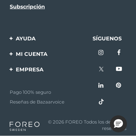
AYUDA
SÍGUENOS
Contáctanos
MI CUENTA
Pedidos y envíos
Registro de productos
EMPRESA
Garantía y devoluciones
Ayuda
Sobre FOREO
Preguntas frecuentes
Pago 100% seguro
Afiliados
Información de la
Reseñas de Bazaarvoice
batería
Noticias de afiliados
MYSA
© 2026 FOREO Todos los derechos
Asociados
reservados