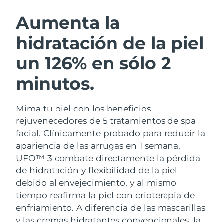
RUTINA SUECAS DE BELLEZA
Austria
Entrega prevista
8/10/26
Aumenta la
hidratación de la piel
Baréin
Entrega prevista
8/11/26
un 126% en sólo 2
Limpieza facial
Lifting facial
Bélgica
Entrega prevista
8/10/26
LUNA™ 4 pack
BEAR™ 2 pack
minutos.
Bermudas
Entrega prevista
8/16/26
Anti-aging massage
Microcurrent toning
Mima tu piel con los beneficios
Bosnia y Herzegovina
Entrega prevista
8/13/26
Hidratación
Cuidado bucal
rejuvenecedores de 5 tratamientos de spa
LUNA™ 4 Plus
BEAR™ 2 go
Brunéi
facial. Clínicamente probado para reducir la
Entrega prevista
8/15/26
UFO™ 3 pack
issa™ 4
Massage, LED heating
Microcurrent toning on-the-go
apariencia de las arrugas en 1 semana,
TRATAMIENTO ANTIEDAD FAQ™
Deep facial hydration
Hybrid silicone sonic toothbrush
Bulgaria
Entrega prevista
8/10/26
UFO™ 3 combate directamente la pérdida
de hidratación y flexibilidad de la piel
NEW
LUNA™ 4 Men
BEAR™ 2 eyes & lips
Canadá
Entrega prevista
8/14/26
UFO™ 3 LED
debido al envejecimiento, y al mismo
issa™ 4 plus
For men, anti-aging massage
Microcurrent line smoothing device
tiempo reafirma la piel con crioterapia de
Near-infrared and red light therapy
Smart hybrid silicone sonic toothbrush
Chile
Entrega prevista
8/14/26
device
Antiedad
Tratamientos LED
enfriamiento.
A diferencia de las mascarillas
y las cremas hidratantes convencionales, la