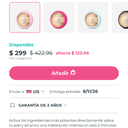
Turquía
Entrega prevista
8/11/26
Emiratos Árabes
Entrega prevista
8/11/26
Unidos
Reino Unido
Entrega prevista
8/10/26
Disponible
$ 299
$ 422.96
ahorra
$ 123.96
Estados Unidos
Entrega prevista
8/11/26
IVA y tasas incl.
Uzbekistán
Entrega prevista
8/15/26
Añadir
Vietnam
Entrega prevista
8/16/26
8/11/26
US
Enviar a:
Entrega prevista:
GARANTÍA DE 2 AÑOS
Regístrate hoy y tendrás cobertura total de la
garantía FOREO. Esto quiere decir que, en caso
de tener algún problema durante los 2 años
Activa los ingredientes más potentes directamente sobre
posteriores a tu compra, FOREO te remplazará el
tu piel y alcanza una hidratación intensa en solo 2 minutos.