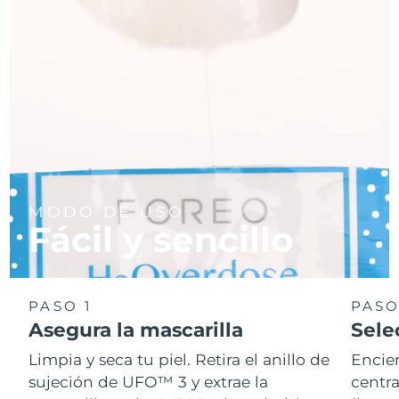
MODO DE USO
Fácil y sencillo
PASO 1
PASO
Asegura la mascarilla
Sele
Limpia y seca tu piel. Retira el anillo de
Encie
sujeción de UFO™ 3 y extrae la
centra