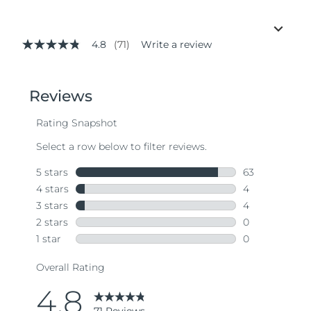
4.8
(71)
Write a review
4.8
out
of
5
stars,
average
rating
value.
Read
71
Reviews.
Same
page
link.