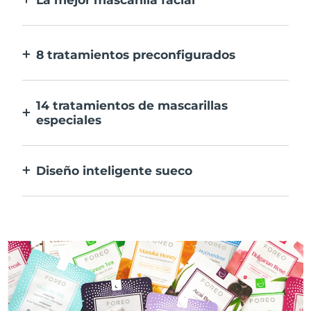
Más eficaz que una mascarilla
convencional. Y 10 veces más rápida.
8 tratamientos preconfigurados
Sólo tienes que pulsar un botón. Ajusta tus
preferencias desde la aplicación.
14 tratamientos de mascarillas
especiales
La combinación perfecta de tecnologías
para potenciar los ingredientes de tu
Diseño inteligente sueco
mascarilla.
100% resistente al agua y ultrahigiénico.
Hasta 50 minutos de uso por carga USB.