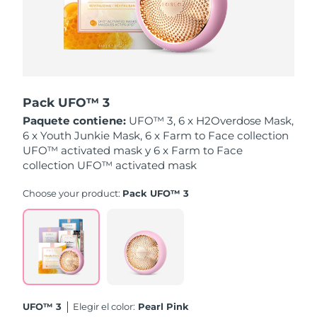
Singapur
Entrega prevista
10/08/2026
Eslovaquia
Entrega prevista
08/08/2026
Eslovenia
Entrega prevista
08/08/2026
Pack UFO™ 3
Sudáfrica
Entrega prevista
16/08/2026
Paquete contiene:
UFO™ 3, 6 x H2Overdose Mask,
6 x Youth Junkie Mask, 6 x Farm to Face collection
Corea del Sur
Entrega prevista
10/08/2026
UFO™ activated mask y 6 x Farm to Face
collection UFO™ activated mask
España
Entrega prevista
08/08/2026
Choose your product:
Pack UFO™ 3
Suecia
Entrega prevista
08/08/2026
Suiza
Entrega prevista
08/08/2026
Taiwán
Entrega prevista
13/08/2026
UFO™ 3
Elegir el color:
Pearl Pink
Tailandia
Entrega prevista
12/08/2026