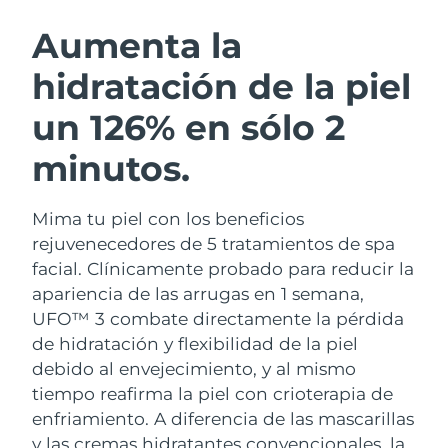
RUTINA SUECAS DE BELLEZA
Austria
Entrega prevista
08/08/2026
Aumenta la
hidratación de la piel
Baréin
Entrega prevista
09/08/2026
un 126% en sólo 2
Limpieza facial
Lifting facial
Bélgica
Entrega prevista
08/08/2026
LUNA™ 4 pack
BEAR™ 2 pack
minutos.
Bermudas
Entrega prevista
14/08/2026
Anti-aging massage
Microcurrent toning
Mima tu piel con los beneficios
Bosnia y Herzegovina
Entrega prevista
11/08/2026
Hidratación
Cuidado bucal
rejuvenecedores de 5 tratamientos de spa
LUNA™ 4 Plus
BEAR™ 2 go
Brunéi
facial. Clínicamente probado para reducir la
Entrega prevista
13/08/2026
UFO™ 3 pack
issa™ 4
Massage, LED heating
Microcurrent toning on-the-go
apariencia de las arrugas en 1 semana,
TRATAMIENTO ANTIEDAD FAQ™
Deep facial hydration
Hybrid silicone sonic toothbrush
Bulgaria
Entrega prevista
08/08/2026
UFO™ 3 combate directamente la pérdida
de hidratación y flexibilidad de la piel
NEW
LUNA™ 4 Men
BEAR™ 2 eyes & lips
Canadá
Entrega prevista
12/08/2026
UFO™ 3 LED
debido al envejecimiento, y al mismo
issa™ 4 plus
For men, anti-aging massage
Microcurrent line smoothing device
tiempo reafirma la piel con crioterapia de
Near-infrared and red light therapy
Smart hybrid silicone sonic toothbrush
Chile
Entrega prevista
12/08/2026
device
Antiedad
Tratamientos LED
enfriamiento.
A diferencia de las mascarillas
y las cremas hidratantes convencionales, la