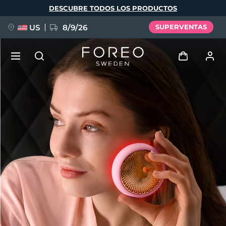
Pasar
DESCUBRE TODOS LOS PRODUCTOS
al
contenido
principal
US
8/9/26
SUPERVENTAS
NUEVO
Iniciar sesión
Idioma
BREAKING NEWS
Perfil de usuario
English
Deutsch
Español
Mis dispositivos
FAQ™ Pure Beauty-Tech Elixir
Français
Italiano
Português
Mis pedidos
Polski
Svenska
Русский
Türkçe
简体中文
繁體中文
Mis direcciones
issa™ Teeth Whitening Set
Mis suscripciones