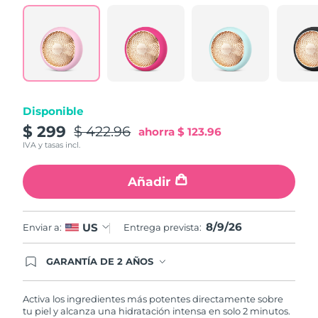
Turquía
Entrega prevista
09/08/2026
Emiratos Árabes
Entrega prevista
09/08/2026
Unidos
Reino Unido
Entrega prevista
08/08/2026
Disponible
$ 299
$ 422.96
ahorra
$ 123.96
Estados Unidos
Entrega prevista
09/08/2026
IVA y tasas incl.
Uzbekistán
Entrega prevista
13/08/2026
Añadir
Vietnam
Entrega prevista
14/08/2026
8/9/26
US
Enviar a:
Entrega prevista:
GARANTÍA DE 2 AÑOS
Regístrate hoy y tendrás cobertura total de la
garantía FOREO. Esto quiere decir que, en caso
de tener algún problema durante los 2 años
Activa los ingredientes más potentes directamente sobre
posteriores a tu compra, FOREO te remplazará el
tu piel y alcanza una hidratación intensa en solo 2 minutos.