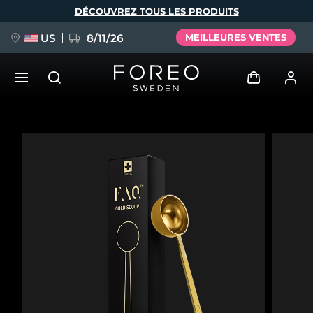
Aller
DÉCOUVREZ TOUS LES PRODUITS
au
contenu
principal
US
8/11/26
MEILLEURES VENTES
NOUVEAU
Se connecter
Langue
BREAKING NEWS
Profil de l'utilisateur
English
Deutsch
Español
Mes appareils
FAQ™ Pure Beauty-Tech Elixir
Français
Italiano
Português
Mes commandes
Polski
Svenska
Русский
Türkçe
简体中文
繁體中文
Mes adresses
issa™ Teeth Whitening Set
Mes abonnements