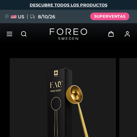
Pasar
DESCUBRE TODOS LOS PRODUCTOS
al
contenido
principal
US
8/10/26
SUPERVENTAS
NUEVO
Iniciar sesión
Idioma
BREAKING NEWS
Perfil de usuario
English
Deutsch
Español
Mis dispositivos
FAQ™ Pure Beauty-Tech Elixir
Français
Italiano
Português
Mis pedidos
Polski
Svenska
Русский
Türkçe
简体中文
繁體中文
Mis direcciones
issa™ Teeth Whitening Set
Mis suscripciones