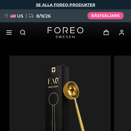
Hoppa
SE ALLA FOREO-PRODUKTER
till
huvudinnehåll
US
8/9/26
BÄSTSÄLJARE
NYHET
Logga in
Språk
BREAKING NEWS
Användarprofil
English
Deutsch
Español
Mina enheter
FAQ™ Pure Beauty-Tech Elixir
Français
Italiano
Português
Mina beställningar
Polski
Svenska
Русский
Türkçe
简体中文
繁體中文
Mina adresser
issa™ Teeth Whitening Set
Mina prenumerationer