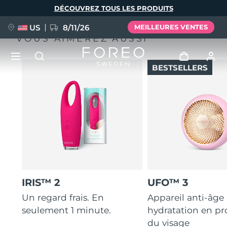
Aller
DÉCOUVREZ TOUS LES PRODUITS
au
contenu
principal
US
8/11/26
MEILLEURES VENTES
VOUS AIMEREZ AUSSI
BESTSELLERS
NOUVEAU
Se connecter
Langue
BREAKING NEWS
Profil de l'utilisateur
English
Deutsch
Español
Mes appareils
FAQ™ Pure Beauty-Tech Elixir
Français
Italiano
Português
Mes commandes
Polski
Svenska
Русский
IRIS™ 2
UFO™ 3
Türkçe
简体中文
繁體中文
Mes adresses
Un regard frais. En
Appareil anti-âge
seulement 1 minute.
hydratation en p
issa™ Teeth Whitening Set
du visage
Mes abonnements