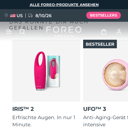
Direkt
ALLE FOREO-PRODUKTE ANSEHEN
zum
Inhalt
US
8/10/26
BESTSELLERS
DAS KÖNNTE DIR AUCH
GEFALLEN
BESTSELLER
NEU
Anmelden
Sprache
BREAKING NEWS
Benutzerkonto
English
Deutsch
Español
Meine Geräte
FAQ™ Pure Beauty-Tech Elixir
Français
Italiano
Português
Meine Bestellungen
Polski
Svenska
Русский
IRIS™ 2
UFO™ 3
Türkçe
简体中文
繁體中文
Meine Adressen
Erfrischte Augen. In nur 1
Anti-Aging-Gerät 
issa™ Teeth Whitening Set
Minute.
intensive
Meine Abonnements