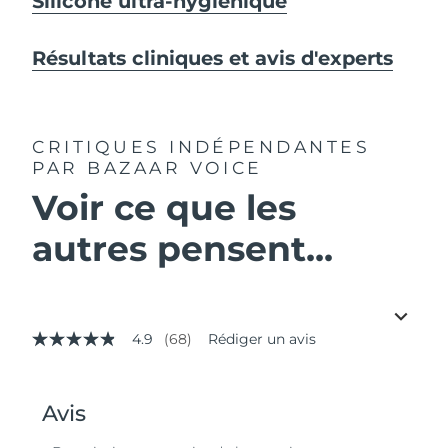
Silicone ultra-hygiénique
Résultats cliniques et avis d'experts
CRITIQUES INDÉPENDANTES
PAR BAZAAR VOICE
Voir ce que les
autres pensent...
4.9
(68)
Rédiger un avis
4.9
étoiles
sur
5,
valeur
de
la