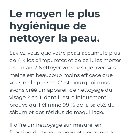
ROUTINE DE BEAUTÉ SUÉDOISE
Autriche
Livraison estimée
10/08/2026
Le moyen le plus
hygiénique de
Bahreïn
Livraison estimée
11/08/2026
nettoyer la peau.
Nettoyage du visage
Lifting
Belgique
Livraison estimée
10/08/2026
LUNA™ 4 coffret
BEAR™ 2 coffret
Bermudes
Livraison estimée
16/08/2026
Saviez-vous que votre peau accumule plus
Anti-aging massage
Microcurrent toning
de 4 kilos d'impuretés et de cellules mortes
Bosnie-Herzégovine
Livraison estimée
13/08/2026
en un an ? Nettoyer votre visage avec vos
Hydratation
Soin bucco-dentaire
mains est beaucoup moins efficace que
LUNA™ 4 Plus
BEAR™ 2 go
Brunei
Livraison estimée
15/08/2026
UFO™ 3 coffret
issa™ 4
vous ne le pensez. C'est pourquoi nous
Massage, LED heating
Microcurrent toning on-the-go
FAQ™ TRAITEMENT ANTI-ÂGE
avons créé un appareil de nettoyage du
Deep facial hydration
Hybrid silicone sonic toothbrush
Bulgarie
Livraison estimée
10/08/2026
visage 2 en 1, dont il est cliniquement
NEW
prouvé qu'il élimine 99 % de la saleté, du
LUNA™ 4 Men
BEAR™ 2 eyes & lips
Canada
Livraison estimée
14/08/2026
UFO™ 3 LED
issa™ 4 plus
sébum et des résidus de maquillage.
For men, anti-aging massage
Microcurrent line smoothing device
Near-infrared and red light therapy
Smart hybrid silicone sonic toothbrush
Chili
Livraison estimée
14/08/2026
device
Anti-âge
Traitements LED
Il offre un nettoyage sur mesure, en
fonction du type de peau et des zones à