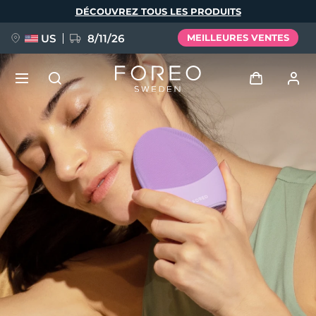
Aller
DÉCOUVREZ TOUS LES PRODUITS
au
contenu
principal
US
8/11/26
MEILLEURES VENTES
NOUVEAU
Se connecter
Langue
BREAKING NEWS
Profil de l'utilisateur
English
Deutsch
Español
Mes appareils
FAQ™ Pure Beauty-Tech Elixir
Français
Italiano
Português
Mes commandes
Polski
Svenska
Русский
Türkçe
简体中文
繁體中文
Mes adresses
issa™ Teeth Whitening Set
Mes abonnements