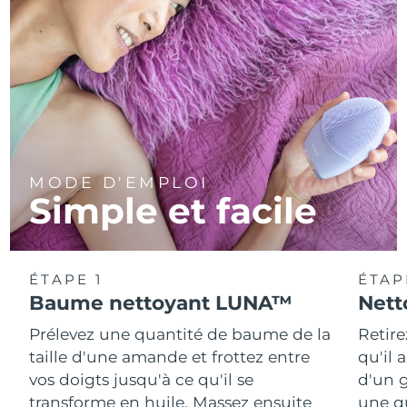
MODE D'EMPLOI
Simple et facile
ÉTAPE 1
ÉTAP
Baume nettoyant LUNA™
Nett
Prélevez une quantité de baume de la
Retire
taille d'une amande et frottez entre
qu'il 
vos doigts jusqu'à ce qu'il se
d'un g
transforme en huile. Massez ensuite
une q