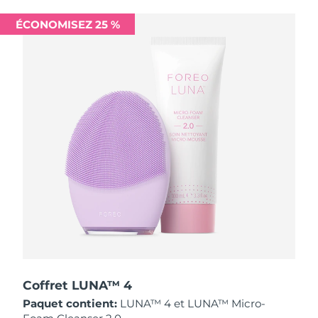
Singapour
Livraison estimée
12/08/2026
ÉCONOMISEZ 25 %
Slovaquie
Livraison estimée
10/08/2026
Slovénie
Livraison estimée
10/08/2026
Afrique du Sud
Livraison estimée
18/08/2026
Corée du Sud
Livraison estimée
12/08/2026
Espagne
Livraison estimée
10/08/2026
Suède
Livraison estimée
10/08/2026
Suisse
Livraison estimée
10/08/2026
Taïwan
Livraison estimée
15/08/2026
Coffret LUNA™ 4
Paquet contient:
LUNA™ 4 et LUNA™ Micro-
Thaïlande
Livraison estimée
14/08/2026