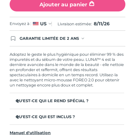
Ajouter au panier
8/11/26
US
Envoyez à :
Livraison estimée:
GARANTIE LIMITÉE DE 2 ANS
En commandant aujourd'hui, vous êtes
automatiquement couverts par la garantie
FOREO. Cela signifie que si vous rencontrez des
Adoptez le geste le plus hygiénique pour éliminer 99 % des
problèmes avec votre appareil pendant les 2 ans
impuretés et du sébum de votre peau. LUNA™ 4 est la
de garantie limitée, FOREO vous remplace ce
dernière avancée dans le monde de la beauté - elle nettoie
dernier gratuitement.
en profonder et raffermit, offrant des résultats
spectaculaires à domicile en un temps record. Utilisez-la
avec le nettoyant micro-mousse FOREO 2.0 pour obtenir
un nettoyage encore plus doux et complet.
QU'EST-CE QUI LE REND SPÉCIAL ?
96 % des utilisateurs déclarent avoir une peau à l'allure
plus saine. 81% des utilisateurs déclarent que les
QU'EST-CE QUI EST INCLUS ?
imperfections sont réduites.
LUNA™ 4
Élimine les impuretés et le sébum en profondeur sans
Manuel d'utilisation
assécher la peau.
LUNA™ Micro-Foam Cleanser 2.0