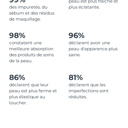
peau est plus fraîche et
des impuretés, du
plus éclatante.
Philippines
Livraison estimée
13/08/2026
sébum et des résidus
de maquillage.
Pologne
Livraison estimée
11/08/2026
98%
96%
Portugal
Livraison estimée
10/08/2026
constatent une
déclarent avoir une
meilleure absorption
peau d'apparence plus
Porto Rico
Livraison estimée
12/08/2026
des produits de soins
saine.
de la peau.
Qatar
Livraison estimée
11/08/2026
86%
81%
La Réunion
Livraison estimée
15/08/2026
déclarent que leur
déclarent que les
peau est plus ferme et
imperfections sont
Roumanie
Livraison estimée
10/08/2026
plus élastique au
réduites.
toucher.
Russie
Livraison estimée
18/08/2026
Arabie saoudite
Livraison estimée
11/08/2026