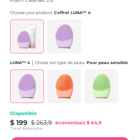
Foam Cleanser 2.0
Turquie
Livraison estimée
11/08/2026
Choose your product:
Coffret LUNA™ 4
Émirats arabes unis
Livraison estimée
11/08/2026
Royaume-Uni
Livraison estimée
10/08/2026
États-Unis
Livraison estimée
11/08/2026
LUNA™ 4
Choisir son type de peau:
Pour peau sensible
Ouzbékistan
Livraison estimée
15/08/2026
Viêt Nam
Livraison estimée
16/08/2026
Disponible
$ 199
$ 263,9
économisez
$ 64,9
TVA et droits inclus