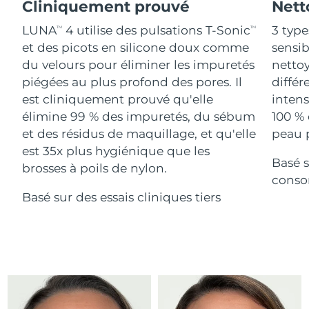
Advanced pore care essentials
Cliniquement prouvé
Nett
For healthy hair
18% PAP
Israël
Livraison estimée
14/08/2026
Cosmétiques
Hommes
LUNA
4 utilise des pulsations T-Sonic
3 type
TM
TM
et des picots en silicone doux comme
sensi
Italie
Livraison estimée
10/08/2026
du velours pour éliminer les impuretés
nettoy
piégées au plus profond des pores. Il
différ
Japon
Livraison estimée
13/08/2026
est cliniquement prouvé qu'elle
intens
Acheter tout
Jersey
Livraison estimée
15/08/2026
élimine 99 % des impuretés, du sébum
100 % 
et des résidus de maquillage, et qu'elle
peau p
Kazakhstan
Livraison estimée
12/08/2026
est 35x plus hygiénique que les
Basé s
FOREO APP
brosses à poils de nylon.
Koweït
conso
Livraison estimée
10/08/2026
À PROPROS
Basé sur des essais cliniques tiers
Lettonie
Livraison estimée
10/08/2026
Liban
Livraison estimée
11/08/2026
Lituanie
Livraison estimée
10/08/2026
Luxembourg
Livraison estimée
10/08/2026