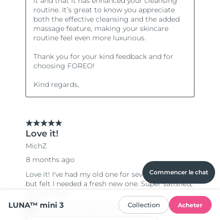
Commencer le chat
LUNA™ mini 3
Collection
Acheter