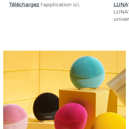
Téléchargez
l'application ici.
LUNA
T
LUNA
T
univer