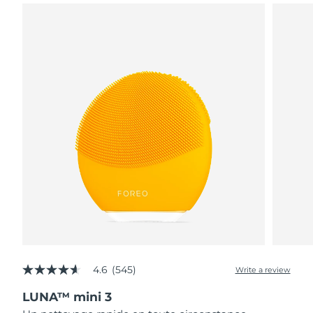
4.6
(545)
Write a review
4.6
out
LUNA™ mini 3
of
5