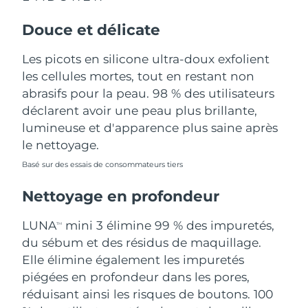
Douce et délicate
Philippines
Livraison estimée
8/12/26
Les picots en silicone ultra-doux exfolient
Pologne
Livraison estimée
8/10/26
les cellules mortes, tout en restant non
Portugal
abrasifs pour la peau. 98 % des utilisateurs
Livraison estimée
8/9/26
déclarent avoir une peau plus brillante,
Porto Rico
Livraison estimée
8/11/26
lumineuse et d'apparence plus saine après
le nettoyage.
Qatar
Livraison estimée
8/10/26
Basé sur des essais de consommateurs tiers
La Réunion
Livraison estimée
8/14/26
Nettoyage en profondeur
Roumanie
Livraison estimée
8/9/26
LUNA
mini 3 élimine 99 % des impuretés,
TM
du sébum et des résidus de maquillage.
Russie
Livraison estimée
8/17/26
Elle élimine également les impuretés
piégées en profondeur dans les pores,
Arabie saoudite
Livraison estimée
8/10/26
réduisant ainsi les risques de boutons. 100