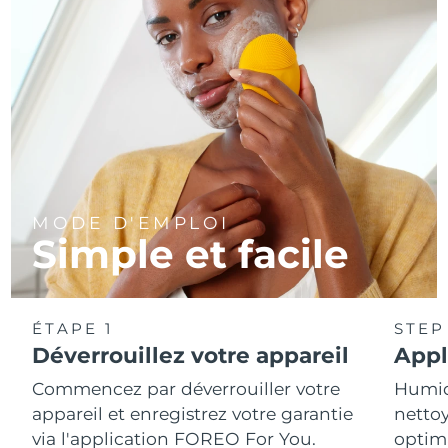
MODE D'EMPLOI
Simple et facile
ÉTAPE 1
STEP
Déverrouillez votre appareil
Appl
Commencez par déverrouiller votre
Humidi
appareil et enregistrez votre garantie
nettoy
via l'application FOREO For You.
optim