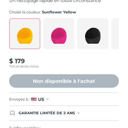
Un nettoyage rapide en toute circonstance
stars,
average
rating
Choisir la couleur:
Sunflower Yellow
value.
Read
545
Reviews.
Same
page
link.
$ 179
TVA et droits inclus
Non disponible à l'achat
US
Envoyez à :
GARANTIE LIMITÉE DE 2 ANS
En commandant aujourd'hui, vous êtes
automatiquement couverts par la garantie
FOREO. Cela signifie que si vous rencontrez des
Sunflower Yellow