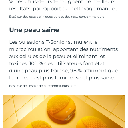
% des utilisateurs témoignent de meilleurs
Singapour
Livraison estimée
8/11/26
résultats, par rapport au nettoyage manuel.
Basé sur des essais cliniques tiers et des tests consommateurs
Slovaquie
Livraison estimée
8/9/26
Une peau saine
Slovénie
Livraison estimée
8/9/26
Les pulsations T-Sonic
stimulent la
TM
Afrique du Sud
Livraison estimée
8/17/26
microcirculation, apportant des nutriments
aux cellules de la peau et éliminant les
Corée du Sud
Livraison estimée
8/11/26
toxines. 100 % des utilisateurs font état
d'une peau plus fraîche, 98 % affirment que
Espagne
Livraison estimée
8/9/26
leur peau est plus lumineuse et plus saine.
Suède
Livraison estimée
8/9/26
Basé sur des essais de consommateurs tiers
Suisse
Livraison estimée
8/9/26
Taïwan
Livraison estimée
8/14/26
Thaïlande
Livraison estimée
8/13/26