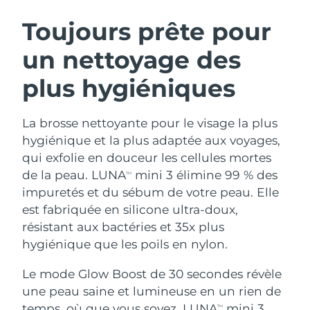
ROUTINE DE BEAUTÉ SUÉDOISE
Autriche
Livraison estimée
8/9/26
Toujours prête pour
un nettoyage des
Bahreïn
Livraison estimée
8/10/26
plus hygiéniques
Nettoyage du visage
Lifting
Belgique
Livraison estimée
8/9/26
LUNA™ 4 coffret
BEAR™ 2 coffret
Bermudes
Livraison estimée
8/15/26
La brosse nettoyante pour le visage la plus
Anti-aging massage
Microcurrent toning
hygiénique et la plus adaptée aux voyages,
Bosnie-Herzégovine
Livraison estimée
8/12/26
qui exfolie en douceur les cellules mortes
Hydratation
Soin bucco-dentaire
de la peau. LUNA
mini 3 élimine 99 % des
LUNA™ 4 Plus
BEAR™ 2 go
TM
Brunei
Livraison estimée
8/14/26
UFO™ 3 coffret
issa™ 4
impuretés et du sébum de votre peau. Elle
Massage, LED heating
Microcurrent toning on-the-go
FAQ™ TRAITEMENT ANTI-ÂGE
est fabriquée en silicone ultra-doux,
Deep facial hydration
Hybrid silicone sonic toothbrush
Bulgarie
Livraison estimée
8/9/26
résistant aux bactéries et 35x plus
NEW
hygiénique que les poils en nylon.
LUNA™ 4 Men
BEAR™ 2 eyes & lips
Canada
Livraison estimée
8/13/26
UFO™ 3 LED
issa™ 4 plus
For men, anti-aging massage
Microcurrent line smoothing device
Le mode Glow Boost de 30 secondes révèle
Near-infrared and red light therapy
Smart hybrid silicone sonic toothbrush
Chili
Livraison estimée
8/13/26
device
Anti-âge
Traitements LED
une peau saine et lumineuse en un rien de
temps, où que vous soyez. LUNA
mini 3
TM