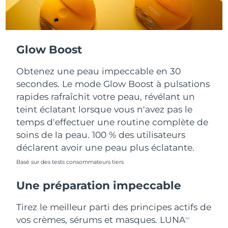
Turquie
Livraison estimée
8/10/26
Émirats arabes unis
Livraison estimée
8/10/26
Glow Boost
Royaume-Uni
Livraison estimée
8/9/26
Obtenez une peau impeccable en 30
secondes. Le mode Glow Boost à pulsations
États-Unis
Livraison estimée
8/10/26
rapides rafraîchit votre peau, révélant un
teint éclatant lorsque vous n'avez pas le
Ouzbékistan
Livraison estimée
8/14/26
temps d'effectuer une routine complète de
soins de la peau. 100 % des utilisateurs
Viêt Nam
Livraison estimée
8/15/26
déclarent avoir une peau plus éclatante.
Basé sur des tests consommateurs tiers
Une préparation impeccable
Tirez le meilleur parti des principes actifs de
vos crèmes, sérums et masques. LUNA
TM