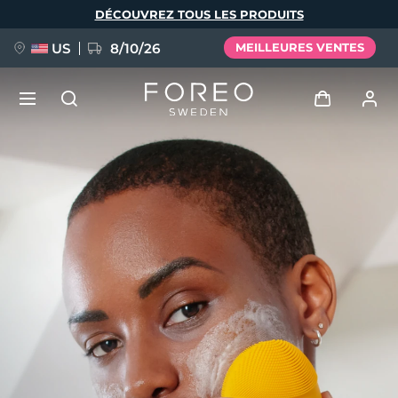
Aller
DÉCOUVREZ TOUS LES PRODUITS
au
contenu
principal
US
8/10/26
MEILLEURES VENTES
NOUVEAU
Se connecter
Langue
BREAKING NEWS
Profil de l'utilisateur
English
Deutsch
Español
Mes appareils
FAQ™ Pure Beauty-Tech Elixir
Français
Italiano
Português
Mes commandes
Polski
Svenska
Русский
Türkçe
简体中文
繁體中文
Mes adresses
issa™ Teeth Whitening Set
Mes abonnements