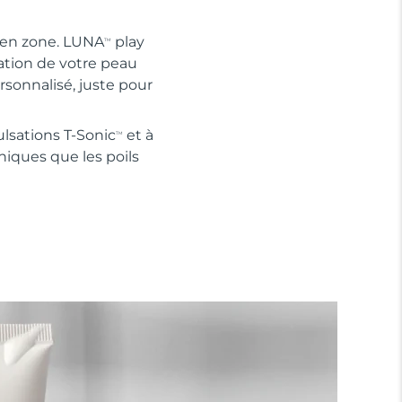
e en zone. LUNA
play
TM
tation de votre peau
rsonnalisé, juste pour
lsations T-Sonic
et à
TM
niques que les poils