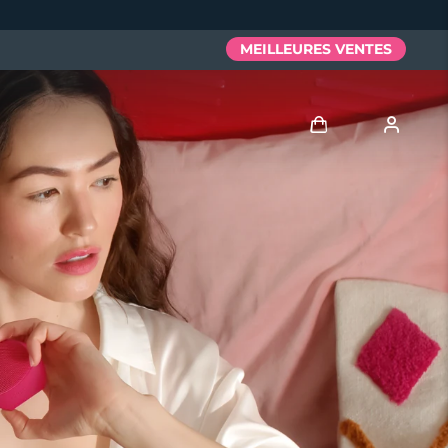
MEILLEURES VENTES
Se connecter
Profil de l'utilisateur
Mes appareils
Mes commandes
Mes adresses
Mes abonnements