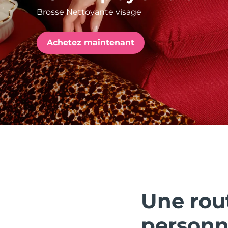
Brosse Nettoyante visage
issa™ Teeth Whitening Set
Achetez maintenant
FAQ™ Dual LED Panel
POPULAIRE
Offres spéciales
Bestsellers
Une rou
personn