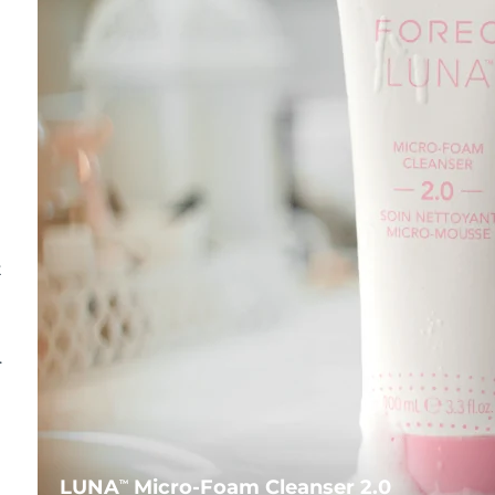
t
.
LUNA
Micro-Foam Cleanser 2.0
TM