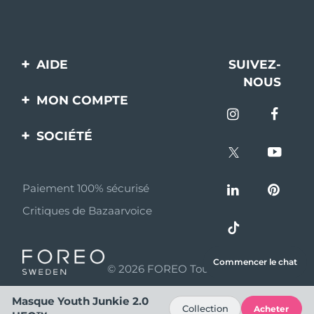
AIDE
SUIVEZ-
NOUS
Contactez-nous
MON COMPTE
Commandes et
Enregistrement produit
livraisons
SOCIÉTÉ
Aide
Garantie et retours
A propos de FOREO
Questions et réponses
Paiement 100% sécurisé
Programme d’affiliation
Critiques de Bazaarvoice
Informations sur la
Nouvelles d'affiliation
batterie
MYSA
Commencer le chat
© 2026 FOREO Tous droits réservés
Partenaires
distributeurs
Masque Youth Junkie 2.0
Collection
Acheter
Conditions d'utilisation