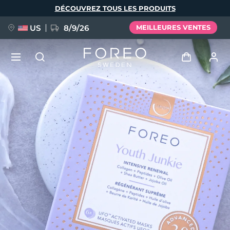
Aller
DÉCOUVREZ TOUS LES PRODUITS
au
contenu
principal
US
8/9/26
MEILLEURES VENTES
NOUVEAU
Se connecter
Langue
BREAKING NEWS
Profil de l'utilisateur
English
Deutsch
Español
Mes appareils
FAQ™ Pure Beauty-Tech Elixir
Français
Italiano
Português
Mes commandes
Polski
Svenska
Русский
Türkçe
简体中文
繁體中文
Mes adresses
issa™ Teeth Whitening Set
Mes abonnements