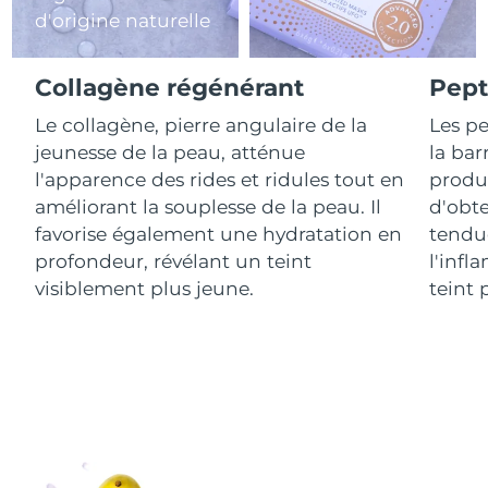
d'origine naturelle
R.A.S. chinoise de
Livraison estimée
8/10/26
Macao
Collagène régénérant
Pept
Malaisie
Le collagène, pierre angulaire de la
Les pe
Livraison estimée
8/11/26
jeunesse de la peau, atténue
la bar
Malte
Livraison estimée
8/8/26
l'apparence des rides et ridules tout en
produc
améliorant la souplesse de la peau. Il
d'obte
Mexique
Livraison estimée
8/12/26
favorise également une hydratation en
tendue
profondeur, révélant un teint
l'infl
Monaco
Livraison estimée
8/9/26
visiblement plus jeune.
teint 
Pays-Bas
Livraison estimée
8/8/26
Nouvelle-Zélande
Livraison estimée
8/8/26
Norvège
Livraison estimée
8/8/26
Oman
Livraison estimée
8/11/26