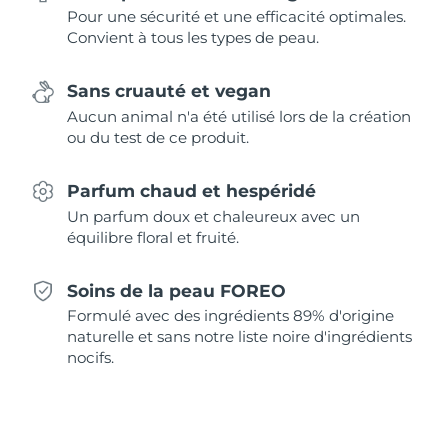
Singapour
Pour une sécurité et une efficacité optimales.
Livraison estimée
8/10/26
Convient à tous les types de peau.
Slovaquie
Livraison estimée
8/8/26
Sans cruauté et vegan
Slovénie
Livraison estimée
8/8/26
Aucun animal n'a été utilisé lors de la création
ou du test de ce produit.
Afrique du Sud
Livraison estimée
8/16/26
Parfum chaud et hespéridé
Corée du Sud
Livraison estimée
8/10/26
Un parfum doux et chaleureux avec un
équilibre floral et fruité.
Espagne
Livraison estimée
8/8/26
Soins de la peau FOREO
Suède
Livraison estimée
8/8/26
Formulé avec des ingrédients 89% d'origine
naturelle et sans notre liste noire d'ingrédients
Suisse
Livraison estimée
8/8/26
nocifs.
Taïwan
Livraison estimée
8/13/26
Thaïlande
Livraison estimée
8/12/26