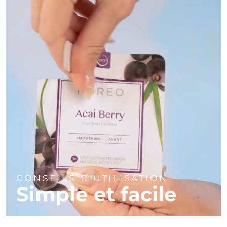
Turquie
Livraison estimée
8/9/26
Émirats arabes unis
Livraison estimée
8/9/26
Royaume-Uni
Livraison estimée
8/8/26
États-Unis
Livraison estimée
8/9/26
Ouzbékistan
Livraison estimée
8/13/26
Viêt Nam
Livraison estimée
8/14/26
CONSEILS D'UTILISATION
Simple et facile