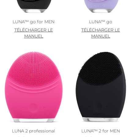
Turquie
Livraison estimée
8/9/26
LUNA™ go for MEN
LUNA™ go
Émirats arabes unis
Livraison estimée
8/9/26
TÉLÉCHARGER LE
TÉLÉCHARGER LE
MANUEL
MANUEL
Royaume-Uni
Livraison estimée
8/8/26
États-Unis
Livraison estimée
8/9/26
Ouzbékistan
Livraison estimée
8/13/26
Viêt Nam
Livraison estimée
8/14/26
LUNA 2 professional
LUNA™ 2 for MEN