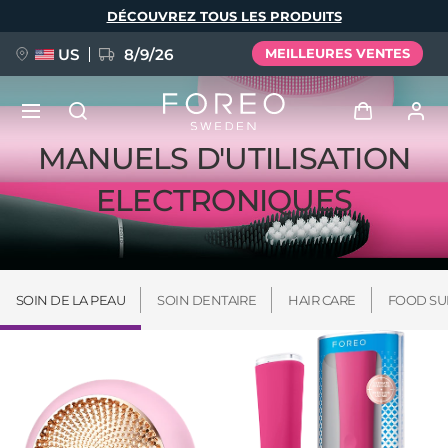
Aller
DÉCOUVREZ TOUS LES PRODUITS
au
contenu
principal
US
8/9/26
MEILLEURES VENTES
MANUELS D'UTILISATION
NOUVEAU
Se connecter
ELECTRONIQUES
Langue
BREAKING NEWS
Profil de l'utilisateur
English
Deutsch
Español
Mes appareils
FAQ™ Pure Beauty-Tech Elixir
SOIN DE LA PEAU
SOIN DENTAIRE
HAIR CARE
FOOD SU
Français
Italiano
Português
Mes commandes
Polski
Svenska
Русский
Türkçe
简体中文
繁體中文
Mes adresses
issa™ Teeth Whitening Set
Mes abonnements