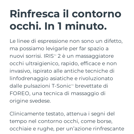
ROUTINE BEAUTY SVEDESI
Austria
Consegna stimata
8/11/26
Rinfresca il contorno
occhi. In 1 minuto.
Bahrein
Consegna stimata
8/12/26
Detersione viso
Lifting viso
Belgio
Consegna stimata
8/11/26
Le linee di espressione non sono un difetto,
LUNA™ 4 pacchetto
BEAR™ 2 pacchetto
ma possiamo levigarle per far spazio a
Bermuda
Consegna stimata
8/17/26
Anti-aging massage
Microcurrent toning
nuovi sorrisi. IRIS
2 è un massaggiatore
TM
occhi ultraigienico, rapido, efficace e non
Bosnia ed
Consegna stimata
8/14/26
invasivo, ispirato alle antiche tecniche di
Idratazione
Igiene orale
Erzegovina
LUNA™ 4 Plus
BEAR™ 2 go
linfodrenaggio asiatiche e rivoluzionato
UFO™ 3 pacchetto
issa™ 4
Massage, LED heating
Microcurrent toning on-the-go
dalle pulsazioni T-Sonic
brevettate di
Brunei
Consegna stimata
8/16/26
TM
TRATTAMENTI ANTI-AGE FAQ™
Deep facial hydration
Hybrid silicone sonic toothbrush
FOREO, una tecnica di massaggio di
Bulgaria
origine svedese.
Consegna stimata
8/11/26
NEW
LUNA™ 4 Men
BEAR™ 2 eyes & lips
UFO™ 3 LED
issa™ 4 plus
Clinicamente testato, attenua i segni del
Canada
For men, anti-aging massage
Microcurrent line smoothing device
Consegna stimata
8/15/26
Near-infrared and red light therapy
tempo nel contorno occhi, come borse,
Smart hybrid silicone sonic toothbrush
device
Anti-age
Trattamenti LED
Cile
occhiaie e rughe, per un’azione rinfrescante
Consegna stimata
8/15/26