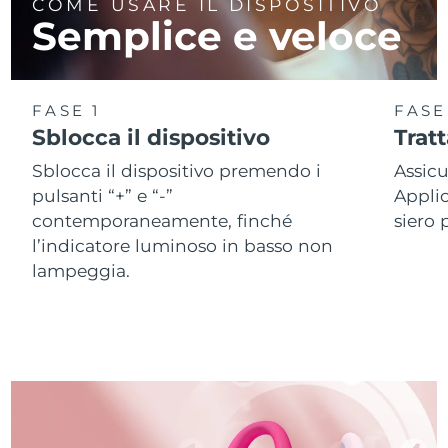
COME USARE IL DISPOSITIVO
Semplice e veloce
FASE 1
FASE
Sblocca il dispositivo
Trat
Sblocca il dispositivo premendo i
Assicu
pulsanti “+” e “-”
Applic
contemporaneamente, finché
siero 
l’indicatore luminoso in basso non
lampeggia.