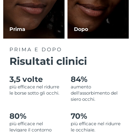
RAS di Macao
Consegna stimata
8/13/26
Malaysia
Consegna stimata
8/14/26
Prima
Dopo
Malta
Consegna stimata
8/11/26
PRIMA E DOPO
Messico
Consegna stimata
8/15/26
Risultati clinici
Monaco
Consegna stimata
8/12/26
3,5 volte
84%
Paesi Bassi
Consegna stimata
8/11/26
più efficace nel ridurre
aumento
le borse sotto gli occhi.
dell'assorbimento del
Nuova Zelanda
Consegna stimata
8/11/26
siero occhi.
Norvegia
Consegna stimata
8/11/26
80%
70%
più efficace nel
più efficace nel ridurre
Oman
Consegna stimata
8/14/26
levigare il contorno
le occhiaie.