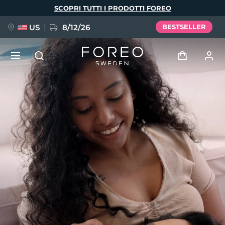
Salta
SCOPRI TUTTI I PRODOTTI FOREO
al
contenuto
principale
US
8/12/26
BESTSELLER
NUOVO
Accedi
Lingua
BREAKING NEWS
Profilo utente
English
Deutsch
Español
I miei dispositivi
FAQ™ Pure Beauty-Tech Elixir
Français
Italiano
Português
I miei ordini
Polski
Svenska
Русский
Türkçe
简体中文
繁體中文
I miei indirizzi
issa™ Teeth Whitening Set
I miei abbonamenti