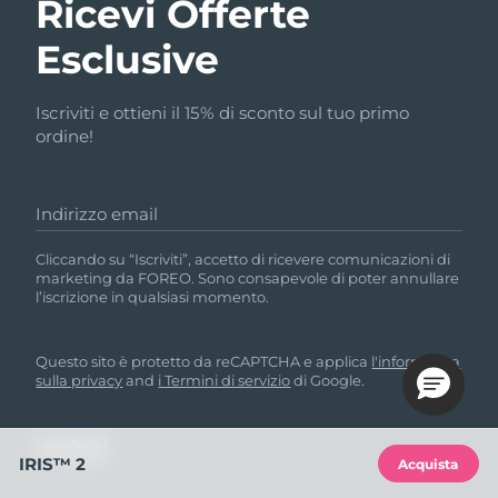
Ricevi Offerte
Esclusive
Iscriviti e ottieni il 15% di sconto sul tuo primo
ordine!
Indirizzo email
Cliccando su “Iscriviti”, accetto di ricevere comunicazioni di
marketing da FOREO. Sono consapevole di poter annullare
l’iscrizione in qualsiasi momento.
Questo sito è protetto da reCAPTCHA e applica
l'informativa
sulla privacy
and
i Termini di servizio
di Google.
IRIS™ 2
Acquista