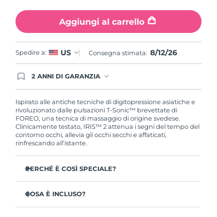
Turchia
Consegna stimata
8/12/26
Aggiungi al carrello
Emirati Arabi Uniti
Consegna stimata
8/12/26
8/12/26
US
Spedire a:
Regno Unito
Consegna stimata:
Consegna stimata
8/11/26
Stati Uniti
2 ANNI DI GARANZIA
Consegna stimata
8/12/26
Gli ordini registrati oggi avranno una copertura
completa della garanzia FOREO. Questo significa
Uzbekistan
Consegna stimata
8/16/26
che, in caso di difetti nei primi 2 anni dalla data di
Ispirato alle antiche tecniche di digitopressione asiatiche e
acquisto, FOREO sostituirà il tuo prodotto
rivoluzionato dalle pulsazioni T-Sonic™ brevettate di
gratuitamente.
FOREO, una tecnica di massaggio di origine svedese.
Vietnam
Consegna stimata
8/17/26
Clinicamente testato, IRIS™ 2 attenua i segni del tempo del
contorno occhi, allevia gli occhi secchi e affaticati,
rinfrescando all’istante.
PERCHÉ È COSÌ SPECIALE?
Approvato dagli oftalmologi come trattamento sicuro
ed efficace per il contorno occhi.
COSA È INCLUSO?
3,5 volte più efficace nel ridurre le borse sotto gli occhi*
IRIS
2
™