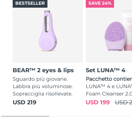
BESTSELLER
SAVE 24%
BEAR™ 2 eyes & lips
Set LUNA™ 4
Sguardo più giovane.
Pacchetto contien
Labbra più voluminose.
LUNA™ 4 e LUNA
Sopracciglia risollevate.
Foam Cleanser 2.
USD 219
USD 199
USD 2