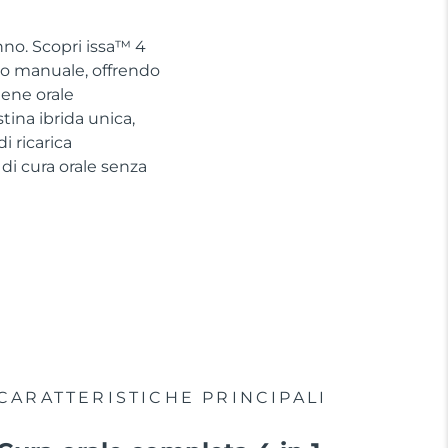
nno. Scopri issa™ 4
no manuale, offrendo
iene orale
tina ibrida unica,
 ricarica
di cura orale senza
CARATTERISTICHE PRINCIPALI