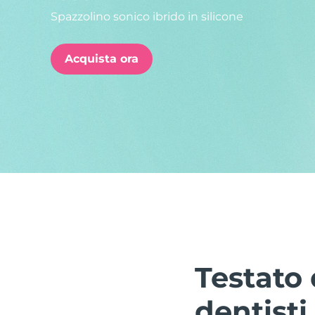
Spazzolino sonico ibrido in silicone
issa™ Teeth Whitening Set
Acquista ora
FAQ™ Dual LED Panel
POPOLARE
Offerte speciali
Bestseller
Testato 
dentisti