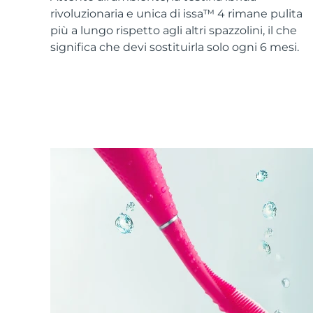
Skincare KIWI™
All acne treatment devices
All revitalizing eye massagers
Serum
rivoluzionaria e unica di issa™ 4 rimane pulita
issa™ Teeth Whitening Gel
Advanced pore care essentials
For healthy hair
più a lungo rispetto agli altri spazzolini, il che
18% PAP
significa che devi sostituirla solo ogni 6 mesi.
Cosmetici
Uomini
Vedi tutto
APP FOREO
CHI SIAMO