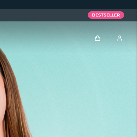
BESTSELLER
Accedi
Profilo utente
I miei dispositivi
I miei ordini
I miei indirizzi
I miei abbonamenti