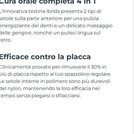
Cura orale completa 4 in 1
L'innovativa testina ibrida presenta 2 tipi di
setole sulla parte anteriore per una pulizia
energizzante dei denti e un delicato massaggio
delle gengive, nonché un pulisci lingua sul
retro.
Efficace contro la placca
Clinicamente provato per rimuovere il 30% in
più di placca rispetto al tuo spazzolino regolare.
Le setole interne in polimero sono più durevoli
del nylon, mantenendo la loro efficacia nel
tempo senza piegarsi o sfilacciarsi.