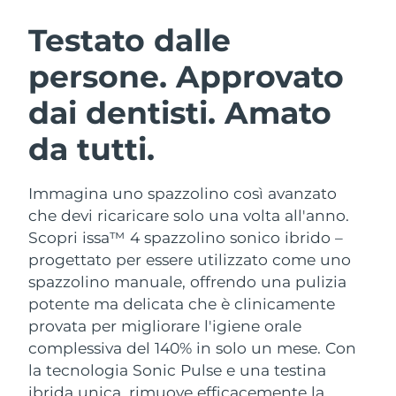
ROUTINE BEAUTY SVEDESI
Austria
Consegna stimata
8/9/26
Testato dalle
persone. Approvato
Bahrein
Consegna stimata
8/10/26
dai dentisti. Amato
Detersione viso
Lifting viso
Belgio
Consegna stimata
8/9/26
LUNA™ 4 pacchetto
BEAR™ 2 pacchetto
da tutti.
Bermuda
Consegna stimata
8/15/26
Anti-aging massage
Microcurrent toning
Immagina uno spazzolino così avanzato
Bosnia ed
Consegna stimata
8/12/26
Idratazione
Igiene orale
Erzegovina
che devi ricaricare solo una volta all'anno.
LUNA™ 4 Plus
BEAR™ 2 go
Scopri issa™ 4 spazzolino sonico ibrido –
UFO™ 3 pacchetto
issa™ 4
Massage, LED heating
Microcurrent toning on-the-go
Brunei
Consegna stimata
8/14/26
progettato per essere utilizzato come uno
TRATTAMENTI ANTI-AGE FAQ™
Deep facial hydration
Hybrid silicone sonic toothbrush
spazzolino manuale, offrendo una pulizia
Bulgaria
Consegna stimata
8/9/26
potente ma delicata che è clinicamente
NEW
LUNA™ 4 Men
BEAR™ 2 eyes & lips
UFO™ 3 LED
provata per migliorare l'igiene orale
issa™ 4 plus
Canada
For men, anti-aging massage
Microcurrent line smoothing device
Consegna stimata
8/13/26
complessiva del 140% in solo un mese. Con
Near-infrared and red light therapy
Smart hybrid silicone sonic toothbrush
device
Anti-age
Trattamenti LED
la tecnologia Sonic Pulse e una testina
Cile
Consegna stimata
8/13/26
ibrida unica, rimuove efficacemente la