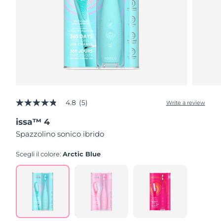
4.8
(5)
Write a review
4.8
out
issa™ 4
of
5
Spazzolino sonico ibrido
stars,
average
rating
Scegli il colore:
Arctic Blue
value.
Read
5
Reviews.
Same
page
link.