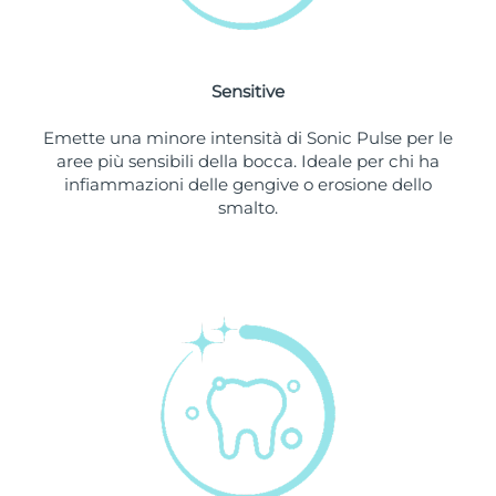
Slovacchia
Consegna stimata
8/9/26
Sensitive
Slovenia
Consegna stimata
8/9/26
Emette una minore intensità di Sonic Pulse per le
Sudafrica
Consegna stimata
8/17/26
aree più sensibili della bocca. Ideale per chi ha
infiammazioni delle gengive o erosione dello
Corea del Sud
Consegna stimata
8/11/26
smalto.
Spagna
Consegna stimata
8/9/26
Svezia
Consegna stimata
8/9/26
Svizzera
Consegna stimata
8/9/26
Taiwan
Consegna stimata
8/14/26
Thailandia
Consegna stimata
8/13/26