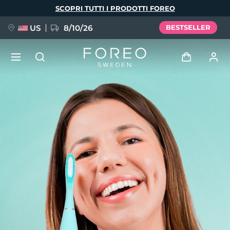
Salta
SCOPRI TUTTI I PRODOTTI FOREO
al
contenuto
principale
US
8/10/26
BESTSELLER
NUOVO
Accedi
Lingua
BREAKING NEWS
Profilo utente
English
Deutsch
Español
I miei dispositivi
FAQ™ Pure Beauty-Tech Elixir
Français
Italiano
Português
I miei ordini
Polski
Svenska
Русский
Türkçe
简体中文
繁體中文
I miei indirizzi
issa™ Teeth Whitening Set
I miei abbonamenti