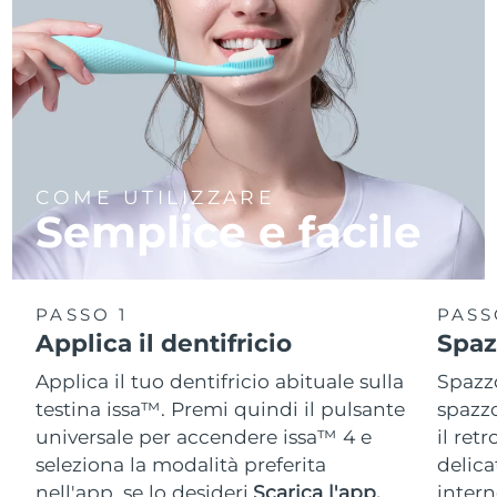
COME UTILIZZARE
Semplice e facile
PASSO 1
PASS
Applica il dentifricio
Spaz
Applica il tuo dentifricio abituale sulla
Spazzo
testina issa™. Premi quindi il pulsante
spazzo
universale per accendere issa™ 4 e
il ret
seleziona la modalità preferita
delica
nell'app, se lo desideri.
Scarica l'app.
intern