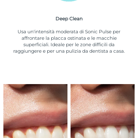
Turchia
Consegna stimata
8/10/26
Deep Clean
Emirati Arabi Uniti
Consegna stimata
8/10/26
Usa un'intensità moderata di Sonic Pulse per
Regno Unito
Consegna stimata
8/9/26
affrontare la placca ostinata e le macchie
superficiali. Ideale per le zone difficili da
Stati Uniti
Consegna stimata
8/10/26
raggiungere e per una pulizia da dentista a casa.
Uzbekistan
Consegna stimata
8/14/26
Vietnam
Consegna stimata
8/15/26