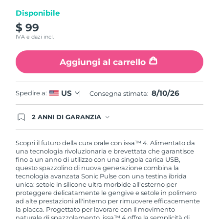
Disponibile
$ 99
IVA e dazi incl.
Aggiungi al carrello
8/10/26
US
Spedire a:
Consegna stimata:
2 ANNI DI GARANZIA
Gli ordini registrati oggi avranno una copertura
completa della garanzia FOREO. Questo significa
che, in caso di difetti nei primi 2 anni dalla data di
Scopri il futuro della cura orale con issa™ 4. Alimentato da
acquisto, FOREO sostituirà il tuo prodotto
una tecnologia rivoluzionaria e brevettata che garantisce
gratuitamente.
fino a un anno di utilizzo con una singola carica USB,
questo spazzolino di nuova generazione combina la
tecnologia avanzata Sonic Pulse con una testina ibrida
unica: setole in silicone ultra morbide all'esterno per
proteggere delicatamente le gengive e setole in polimero
ad alte prestazioni all'interno per rimuovere efficacemente
la placca. Progettato per lavorare con il movimento
naturale di spazzolamento, issa™ 4 offre la semplicità di