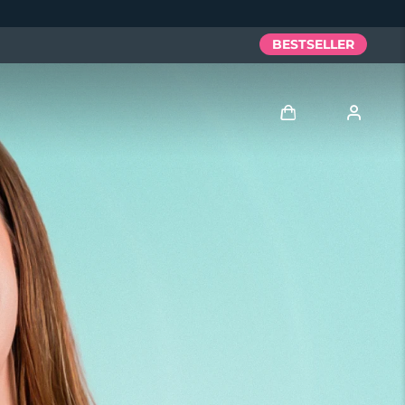
BESTSELLER
Accedi
Profilo utente
I miei dispositivi
I miei ordini
I miei indirizzi
I miei abbonamenti