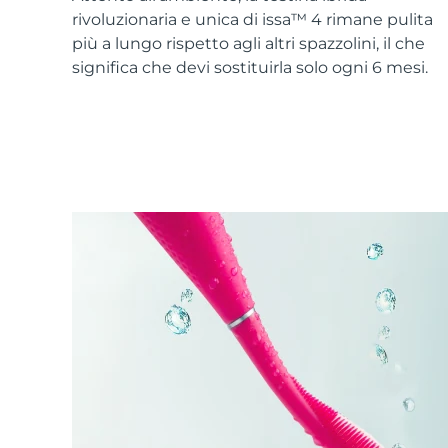
Skincare KIWI™
All acne treatment devices
All revitalizing eye massagers
Serum
rivoluzionaria e unica di issa™ 4 rimane pulita
issa™ Teeth Whitening Gel
Advanced pore care essentials
For healthy hair
più a lungo rispetto agli altri spazzolini, il che
18% PAP
significa che devi sostituirla solo ogni 6 mesi.
Cosmetici
Uomini
Vedi tutto
APP FOREO
CHI SIAMO