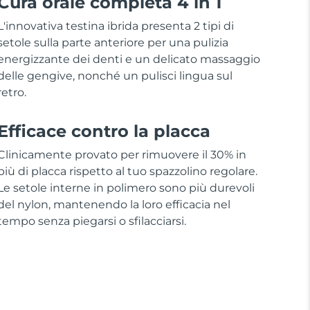
Cura orale completa 4 in 1
L'innovativa testina ibrida presenta 2 tipi di
setole sulla parte anteriore per una pulizia
energizzante dei denti e un delicato massaggio
delle gengive, nonché un pulisci lingua sul
retro.
Efficace contro la placca
Clinicamente provato per rimuovere il 30% in
più di placca rispetto al tuo spazzolino regolare.
Le setole interne in polimero sono più durevoli
del nylon, mantenendo la loro efficacia nel
tempo senza piegarsi o sfilacciarsi.