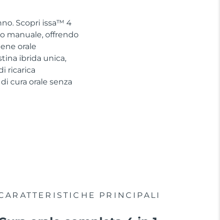
nno. Scopri issa™ 4
no manuale, offrendo
iene orale
tina ibrida unica,
 ricarica
di cura orale senza
CARATTERISTICHE PRINCIPALI