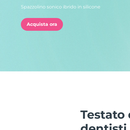
Spazzolino sonico ibrido in silicone
issa™ Teeth Whitening Set
Acquista ora
FAQ™ Dual LED Panel
POPOLARE
Offerte speciali
Bestseller
Testato 
dentisti