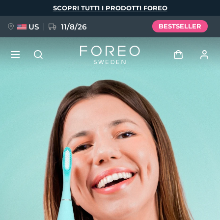
Salta
SCOPRI TUTTI I PRODOTTI FOREO
al
contenuto
principale
US
11/8/26
BESTSELLER
NUOVO
Accedi
Lingua
BREAKING NEWS
Profilo utente
English
Deutsch
Español
I miei dispositivi
FAQ™ Pure Beauty-Tech Elixir
Français
Italiano
Português
I miei ordini
Polski
Svenska
Русский
Türkçe
简体中文
繁體中文
I miei indirizzi
issa™ Teeth Whitening Set
I miei abbonamenti