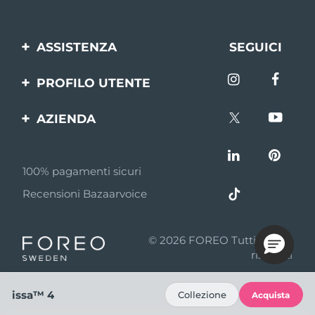
ASSISTENZA
SEGUICI
Contattaci
PROFILO UTENTE
Ordini e spedizioni
Registrazione del
AZIENDA
prodotto
Garanzia e resi
FOREO
Aiuto
FAQ
100% pagamenti sicuri
Affiliazione
Informazioni sulla
Recensioni Bazaarvoice
batteria
Notizie di affiliazione
MYSA
© 2026 FOREO Tutti i diritti
Rivenditori
riservati
Termini di Utilizzo
issa™ 4
Collezione
Acquista
Privacy policy