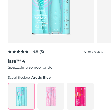
4.8
(5)
Write a review
4.8
out
issa™ 4
of
5
Spazzolino sonico ibrido
stars,
average
rating
Scegli il colore:
Arctic Blue
value.
Read
5
Reviews.
Same
page
link.