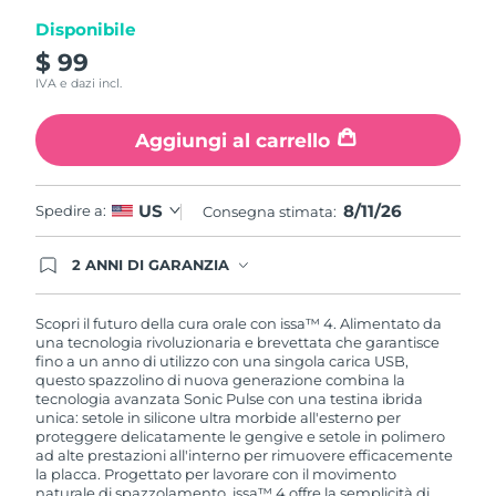
Disponibile
$ 99
IVA e dazi incl.
Aggiungi al carrello
8/11/26
US
Spedire a:
Consegna stimata:
2 ANNI DI GARANZIA
Gli ordini registrati oggi avranno una copertura
completa della garanzia FOREO. Questo significa
che, in caso di difetti nei primi 2 anni dalla data di
Scopri il futuro della cura orale con issa™ 4. Alimentato da
acquisto, FOREO sostituirà il tuo prodotto
una tecnologia rivoluzionaria e brevettata che garantisce
gratuitamente.
fino a un anno di utilizzo con una singola carica USB,
questo spazzolino di nuova generazione combina la
tecnologia avanzata Sonic Pulse con una testina ibrida
unica: setole in silicone ultra morbide all'esterno per
proteggere delicatamente le gengive e setole in polimero
ad alte prestazioni all'interno per rimuovere efficacemente
la placca. Progettato per lavorare con il movimento
naturale di spazzolamento, issa™ 4 offre la semplicità di