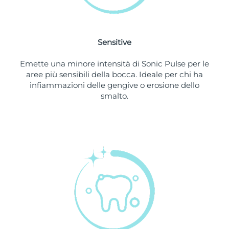
Slovacchia
Consegna stimata
8/10/26
Sensitive
Slovenia
Consegna stimata
8/10/26
Emette una minore intensità di Sonic Pulse per le
Sudafrica
Consegna stimata
8/18/26
aree più sensibili della bocca. Ideale per chi ha
infiammazioni delle gengive o erosione dello
Corea del Sud
Consegna stimata
8/12/26
smalto.
Spagna
Consegna stimata
8/10/26
Svezia
Consegna stimata
8/10/26
Svizzera
Consegna stimata
8/10/26
Taiwan
Consegna stimata
8/15/26
Thailandia
Consegna stimata
8/14/26