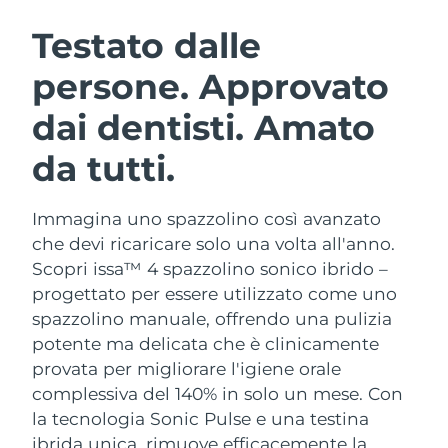
ROUTINE BEAUTY SVEDESI
Austria
Consegna stimata
8/10/26
Testato dalle
persone. Approvato
Bahrein
Consegna stimata
8/11/26
dai dentisti. Amato
Detersione viso
Lifting viso
Belgio
Consegna stimata
8/10/26
LUNA™ 4 pacchetto
BEAR™ 2 pacchetto
da tutti.
Bermuda
Consegna stimata
8/16/26
Anti-aging massage
Microcurrent toning
Immagina uno spazzolino così avanzato
Bosnia ed
Consegna stimata
8/13/26
Idratazione
Igiene orale
Erzegovina
che devi ricaricare solo una volta all'anno.
LUNA™ 4 Plus
BEAR™ 2 go
Scopri issa™ 4 spazzolino sonico ibrido –
UFO™ 3 pacchetto
issa™ 4
Massage, LED heating
Microcurrent toning on-the-go
Brunei
Consegna stimata
8/15/26
progettato per essere utilizzato come uno
TRATTAMENTI ANTI-AGE FAQ™
Deep facial hydration
Hybrid silicone sonic toothbrush
spazzolino manuale, offrendo una pulizia
Bulgaria
Consegna stimata
8/10/26
potente ma delicata che è clinicamente
NEW
LUNA™ 4 Men
BEAR™ 2 eyes & lips
UFO™ 3 LED
provata per migliorare l'igiene orale
issa™ 4 plus
Canada
For men, anti-aging massage
Microcurrent line smoothing device
Consegna stimata
8/14/26
complessiva del 140% in solo un mese. Con
Near-infrared and red light therapy
Smart hybrid silicone sonic toothbrush
device
Anti-age
Trattamenti LED
la tecnologia Sonic Pulse e una testina
Cile
Consegna stimata
8/14/26
ibrida unica, rimuove efficacemente la