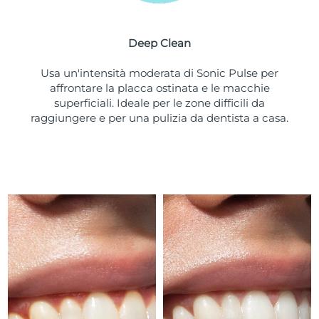
Turchia
Consegna stimata
8/11/26
Deep Clean
Emirati Arabi Uniti
Consegna stimata
8/11/26
Usa un'intensità moderata di Sonic Pulse per
Regno Unito
Consegna stimata
8/10/26
affrontare la placca ostinata e le macchie
superficiali. Ideale per le zone difficili da
Stati Uniti
Consegna stimata
8/11/26
raggiungere e per una pulizia da dentista a casa.
Uzbekistan
Consegna stimata
8/15/26
Vietnam
Consegna stimata
8/16/26