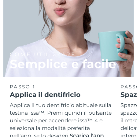
COME UTILIZZARE
Semplice e facile
PASSO 1
PASS
Applica il dentifricio
Spaz
Applica il tuo dentifricio abituale sulla
Spazzo
testina issa™. Premi quindi il pulsante
spazzo
universale per accendere issa™ 4 e
il ret
seleziona la modalità preferita
delica
nell'app, se lo desideri.
Scarica l'app.
intern