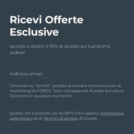
Ricevi Offerte
Esclusive
Iscriviti e ottieni il 15% di sconto sul tuo primo
ordine!
Indirizzo email
Cliccando su “Iscriviti”, accetto di ricevere comunicazioni di
marketing da FOREO. Sono consapevole di poter annullare
l’iscrizione in qualsiasi momento.
Questo sito è protetto da reCAPTCHA e applica
l'informativa
sulla privacy
and
i Termini di servizio
di Google.