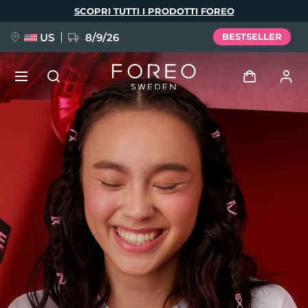
Salta
SCOPRI TUTTI I PRODOTTI FOREO
al
contenuto
principale
US
8/9/26
BESTSELLER
NUOVO
Accedi
Lingua
BREAKING NEWS
Profilo utente
English
Deutsch
Español
I miei dispositivi
FAQ™ Pure Beauty-Tech Elixir
Français
Italiano
Português
I miei ordini
Polski
Svenska
Русский
Türkçe
简体中文
繁體中文
I miei indirizzi
issa™ Teeth Whitening Set
I miei abbonamenti