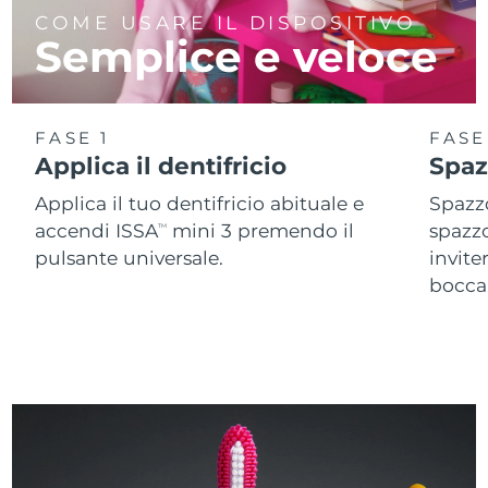
COME USARE IL DISPOSITIVO
Semplice e veloce
FASE 1
FASE
Applica il dentifricio
Spaz
Applica il tuo dentifricio abituale e
Spazzo
accendi ISSA
mini 3 premendo il
spazz
TM
pulsante universale.
invite
bocca 