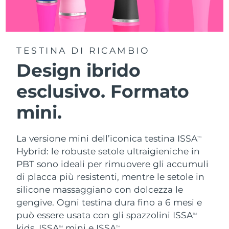
TESTINA DI RICAMBIO
Design ibrido
esclusivo. Formato
mini.
La versione mini dell’iconica testina ISSA
TM
Hybrid: le robuste setole ultraigieniche in
PBT sono ideali per rimuovere gli accumuli
di placca più resistenti, mentre le setole in
silicone massaggiano con dolcezza le
gengive. Ogni testina dura fino a 6 mesi e
può essere usata con gli spazzolini ISSA
TM
kids, ISSA
mini e ISSA
.
TM
TM