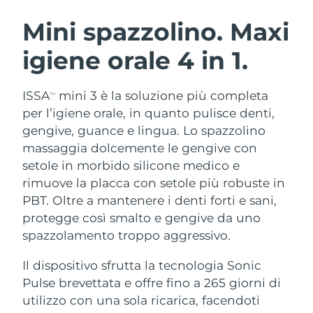
ROUTINE BEAUTY SVEDESI
Austria
Consegna stimata
08/08/2026
Mini spazzolino. Maxi
igiene orale
4 in 1.
Bahrein
Consegna stimata
09/08/2026
Detersione viso
Lifting viso
Belgio
Consegna stimata
08/08/2026
ISSA
mini 3 è la soluzione più completa
TM
LUNA™ 4 pacchetto
BEAR™ 2 pacchetto
per l’igiene orale, in quanto pulisce denti,
Bermuda
Consegna stimata
14/08/2026
Anti-aging massage
Microcurrent toning
gengive, guance e lingua. Lo spazzolino
massaggia dolcemente le gengive con
Bosnia ed
Consegna stimata
11/08/2026
setole in morbido silicone medico e
Idratazione
Igiene orale
Erzegovina
LUNA™ 4 Plus
BEAR™ 2 go
rimuove la placca con setole più robuste in
UFO™ 3 pacchetto
issa™ 4
Massage, LED heating
Microcurrent toning on-the-go
PBT. Oltre a mantenere i denti forti e sani,
Brunei
Consegna stimata
13/08/2026
TRATTAMENTI ANTI-AGE FAQ™
Deep facial hydration
Hybrid silicone sonic toothbrush
protegge così smalto e gengive da uno
Bulgaria
spazzolamento troppo aggressivo.
Consegna stimata
08/08/2026
NEW
LUNA™ 4 Men
BEAR™ 2 eyes & lips
UFO™ 3 LED
issa™ 4 plus
Il dispositivo sfrutta la tecnologia Sonic
Canada
For men, anti-aging massage
Microcurrent line smoothing device
Consegna stimata
12/08/2026
Near-infrared and red light therapy
Pulse brevettata e offre fino a 265 giorni di
Smart hybrid silicone sonic toothbrush
device
Anti-age
Trattamenti LED
Cile
utilizzo con una sola ricarica, facendoti
Consegna stimata
12/08/2026