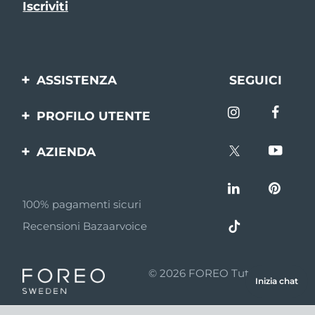
ASSISTENZA
SEGUICI
Contattaci
PROFILO UTENTE
Ordini e spedizioni
Registrazione del
AZIENDA
prodotto
Garanzia e resi
FOREO
Aiuto
FAQ
100% pagamenti sicuri
Affiliazione
Informazioni sulla
Recensioni Bazaarvoice
batteria
Notizie di affiliazione
MYSA
© 2026 FOREO Tutti i diritti
Inizia chat
Rivenditori
riservati
Termini di Utilizzo