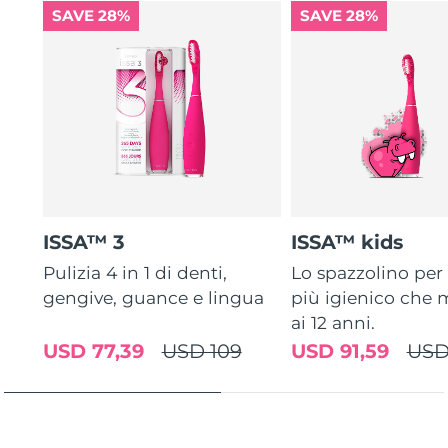
SAVE 28%
SAVE 28%
ISSA™ 3
ISSA™ kids
Pulizia 4 in 1 di denti,
Lo spazzolino pe
gengive, guance e lingua
più igienico che m
ai 12 anni.
USD 77,39
USD 109
USD 91,59
USD